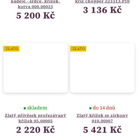
naděje - srdce, křížek,
kříž chopper ZZ1513.P10
3 136 Kč
kotva 000.00023
5 200 Kč
ZLATO
ZLATO
skladem
do 14 dnů
Zlatý přívěsek prořezávaný
Zlatý křížek se zirkony
křížek 05.00005
010.00007
2 220 Kč
5 421 Kč