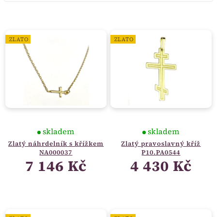
ZLATO
ZLATO
skladem
skladem
Zlatý náhrdelník s křížkem
Zlatý pravoslavný kříž
NA000037
P10.PA0544
7 146 Kč
4 430 Kč