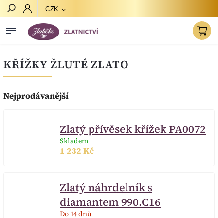
CZK
Hledat
KŘÍŽKY ŽLUTÉ ZLATO
Nejprodávanější
Zlatý přívěsek křížek PA0072
Skladem
1 232 Kč
Zlatý náhrdelník s
diamantem 990.C16
Do 14 dnů