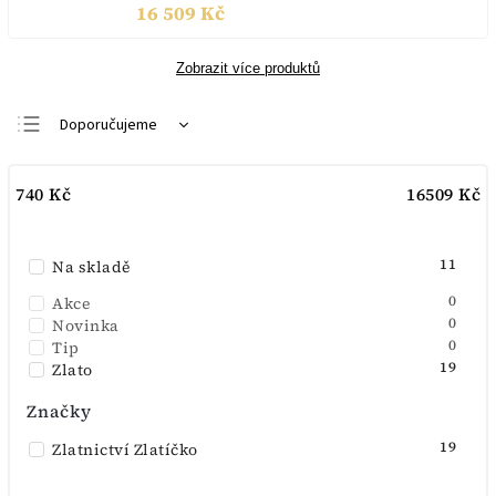
16 509 Kč
Zobrazit více produktů
Doporučujeme
Nejlevnější
740
Kč
16509
Kč
Nejdražší
Nejprodávanější
11
Na skladě
Abecedně
0
Akce
0
Novinka
0
Tip
19
Zlato
Značky
19
Zlatnictví Zlatíčko