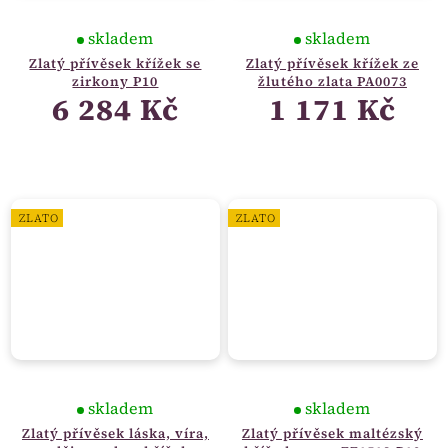
skladem
skladem
Zlatý přívěsek křížek se
Zlatý přívěsek křížek ze
zirkony P10
žlutého zlata PA0073
6 284 Kč
1 171 Kč
ZLATO
ZLATO
skladem
skladem
Zlatý přívěsek láska, víra,
Zlatý přívěsek maltézský