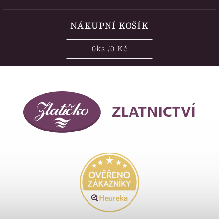
NÁKUPNÍ KOŠÍK
0
ks /
0 Kč