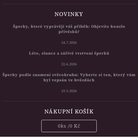
NOVINKY
Šperky, které vyprávějí váš příběh: Objevíte kouzlo
přívěsků?
24.7.2026
Léto, slunce a zářivé vrstvení šperků
22.6.2026
Šperky podle znamení zvěrokruhu: Vyberte si ten, který vám
byl vepsán ve hvězdách
19.5.2026
NÁKUPNÍ KOŠÍK
0
ks /
0 Kč