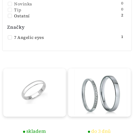
0
Novinka
0
Tip
2
Ostatní
Značky
1
7 Angelic eyes
skladem
do 3 dnů