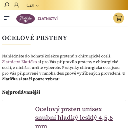
CZK
Hledat
OCELOVÉ PRSTENY
Nahlédněte do bohaté kolekce prstenů z chirurgické oceli.
Zlatnictví Zlatíčko
si pro Vás připravilo prsteny z chirurgické
oceli, z nichž si určitě vyberete. Prstýnky chirurgická ocel jsou
pro Vás připravené v mnoha designově vytříbených provedení.
U
Zlatíčka si stačí pouze vybrat!
Nejprodávanější
Ocelový prsten unisex
snubní hladký lesklý 4,5,6
mm