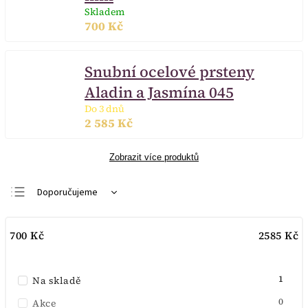
Skladem
700 Kč
Snubní ocelové prsteny
Aladin a Jasmína 045
Do 3 dnů
2 585 Kč
Zobrazit více produktů
Doporučujeme
Nejlevnější
700
Kč
2585
Kč
Nejdražší
Nejprodávanější
1
Na skladě
Abecedně
0
Akce