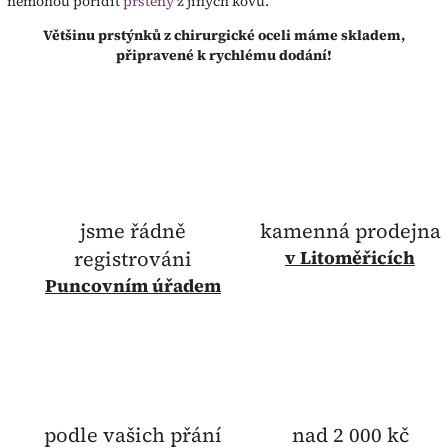
nemohou pořídit
prsteny
z jiných kovů.
Většinu prstýnků z chirurgické oceli máme skladem,
připravené k rychlému dodání!
jsme řádně
kamenná prodejna
registrováni
v Litoměřicích
Puncovním úřadem
podle vašich přání
nad 2 000 kč