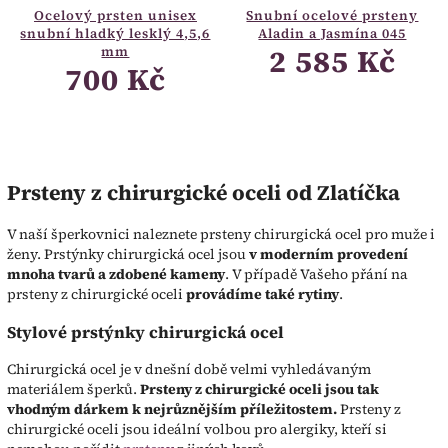
Ocelový prsten unisex
Snubní ocelové prsteny
snubní hladký lesklý 4,5,6
Aladin a Jasmína 045
2 585 Kč
mm
700 Kč
Prsteny z chirurgické oceli od Zlatíčka
V naší šperkovnici naleznete prsteny chirurgická ocel pro muže i
ženy. Prstýnky chirurgická ocel jsou
v moderním provedení
mnoha tvarů a zdobené kameny
. V případě Vašeho přání na
prsteny z chirurgické oceli
provádíme také rytiny
.
Stylové prstýnky chirurgická ocel
Chirurgická ocel je v dnešní době velmi vyhledávaným
materiálem šperků.
Prsteny z chirurgické oceli jsou tak
vhodným dárkem k nejrůznějším příležitostem.
Prsteny z
chirurgické oceli jsou ideální volbou pro alergiky, kteří si