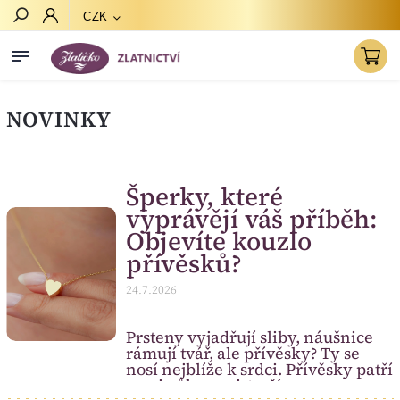
CZK
Hledat
NOVINKY
Šperky, které
vyprávějí váš příběh:
Objevíte kouzlo
přívěsků?
24.7.2026
Prsteny vyjadřují sliby, náušnice
rámují tvář, ale přívěsky? Ty se
nosí nejblíže k srdci. Přívěsky patří
mezi vůbec nejstarší a