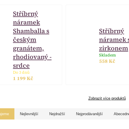
Stříbrný
náramek
Shamballa s
Stříbrný
českým
náramek 
granátem,
zirkonem
Skladem
rhodiovaný -
558 Kč
srdce
Do 3 dnů
1 199 Kč
Zobrazit více produktů
ujeme
Nejlevnější
Nejdražší
Nejprodávanější
Abecedn