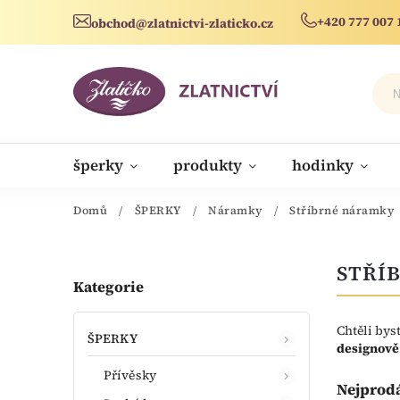
+420 777 007 
obchod@zlatnictvi-zlaticko.cz
šperky
produkty
hodinky
novinky
Domů
/
ŠPERKY
/
Náramky
/
Stříbrné náramky
STŘÍ
Kategorie
Chtěli bys
ŠPERKY
designově
Přívěsky
Nejprod