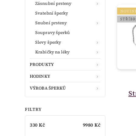
Zásnubní prsteny
NOVIN
Svatební šperky
STŘÍB
Snubní prsteny
Soupravy šperků
Slevy šperky
Krabičky na léky
PRODUKTY
HODINKY
VÝROBA ŠPERKŮ
S
FILTRY
330
Kč
9980
Kč