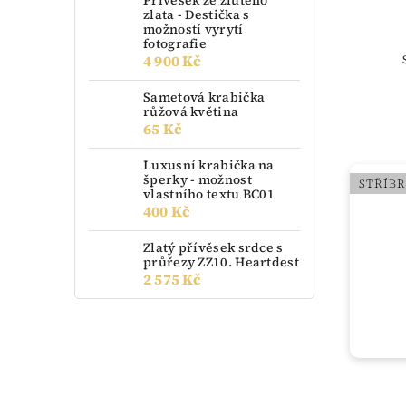
Přívěsek ze žlutého
zlata - Destička s
možností vyrytí
fotografie
4 900 Kč
Sametová krabička
růžová květina
65 Kč
Luxusní krabička na
šperky - možnost
STŘÍB
vlastního textu BC01
400 Kč
Zlatý přívěsek srdce s
průřezy ZZ10. Heartdest
2 575 Kč