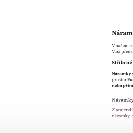
Náramk
V našem e
Vaší předs
Stříbrn
Náramky s
prostor Va
nebo přím
Náramky
Zlatnictví 
náramky
,