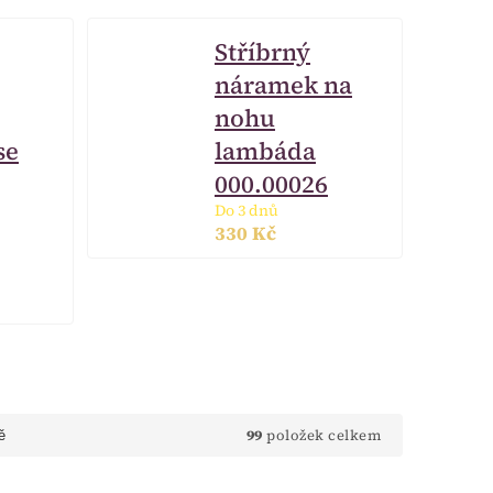
Stříbrný
náramek na
nohu
se
lambáda
000.00026
Do 3 dnů
330 Kč
99
položek celkem
ě