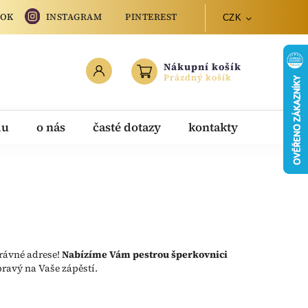
OOK
INSTAGRAM
PINTEREST
CZK
Nákupní košík
Prázdný košík
du
o nás
časté dotazy
kontakty
právné adrese!
Nabízíme Vám pestrou šperkovnici
 pravý na Vaše zápěstí.