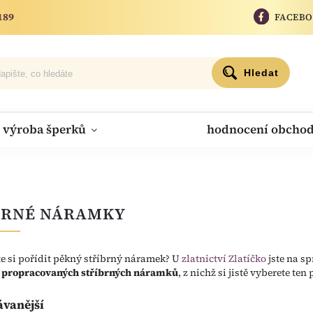
189
FACEB
Hledat
výroba šperků
hodnocení obcho
BRNÉ NÁRAMKY
te si pořídit pěkný stříbrný náramek? U
zlatnictví Zlatíčko
jste na s
 propracovaných stříbrných náramků
, z nichž si jistě vyberete ten
ávanější