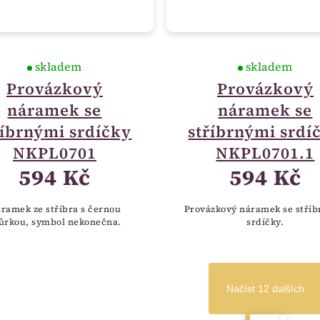
skladem
skladem
Provázkový
Provázkový
náramek se
náramek se
říbrnými srdíčky
stříbrnými srdí
NKPL0701
NKPL0701.1
594 Kč
594 Kč
ramek ze stříbra s černou
Provázkový náramek se stří
ůrkou, symbol nekonečna.
srdíčky.
Načíst 12 dalších