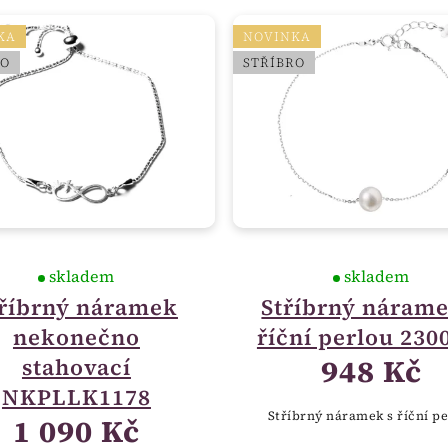
KA
NOVINKA
RO
STŘÍBRO
skladem
skladem
tříbrný náramek
Stříbrný nárame
nekonečno
říční perlou 230
948 Kč
stahovací
NKPLLK1178
Stříbrný náramek s říční p
1 090 Kč