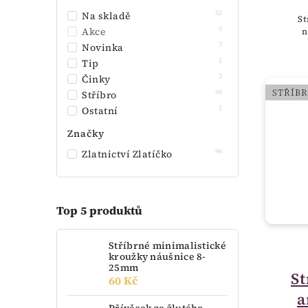
55
Na skladě
St
0
Akce
n
7
Novinka
1
Tip
2
Činky
STŘÍB
98
Stříbro
1
Ostatní
Značky
96
Zlatnictví Zlatíčko
Top 5 produktů
Stříbrné minimalistické
kroužky náušnice 8-
25mm
S
60 Kč
a