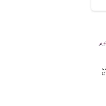
st
Ná
šň