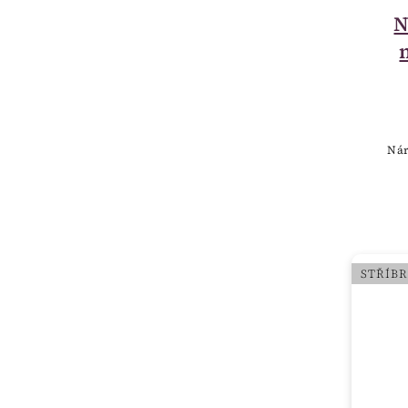
N
Ná
STŘÍB