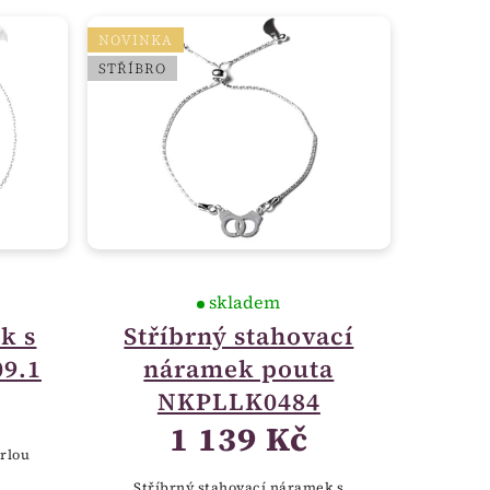
NOVINKA
STŘÍBRO
skladem
k s
Stříbrný stahovací
09.1
náramek pouta
NKPLLK0484
1 139 Kč
erlou
Stříbrný stahovací náramek s