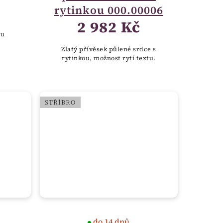
rytinkou 000.00006
2 982 Kč
ru
Zlatý přívěsek půlené srdce s
rytinkou, možnost rytí textu.
STŘÍBRO
do 14 dnů