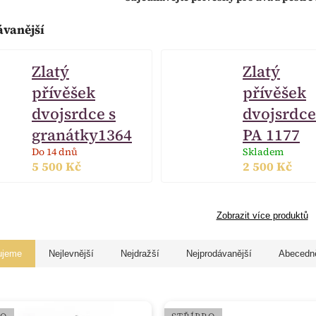
ávanější
Zlatý
Zlatý
přívěšek
přívěšek
dvojsrdce s
dvojsrdce
granátky1364
PA 1177
Do 14 dnů
Skladem
5 500 Kč
2 500 Kč
Zobrazit více produktů
ujeme
Nejlevnější
Nejdražší
Nejprodávanější
Abecedn