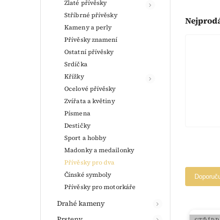
Zlaté přívěsky
Stříbrné přívěsky
Nejprod
Kameny a perly
Přívěsky znamení
Ostatní přívěsky
Srdíčka
Křížky
Ocelové přívěsky
Zvířata a květiny
Písmena
Destičky
Sport a hobby
Madonky a medailonky
Přívěsky pro dva
Čínské symboly
Doporuč
Přívěsky pro motorkáře
Drahé kameny
Prsteny