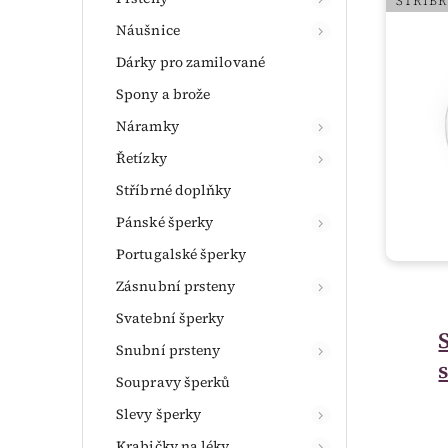
STŘÍB
Náušnice
Dárky pro zamilované
Spony a brože
Náramky
Řetízky
Stříbrné doplňky
Pánské šperky
Portugalské šperky
Zásnubní prsteny
Svatební šperky
Snubní prsteny
Soupravy šperků
Slevy šperky
Krabičky na léky