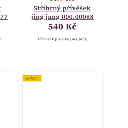
k
Stříbrný přívěšek
177
jing jang 000.00088
540 Kč
ru
Přívěsek pro dva Jing Jang
ZLATO