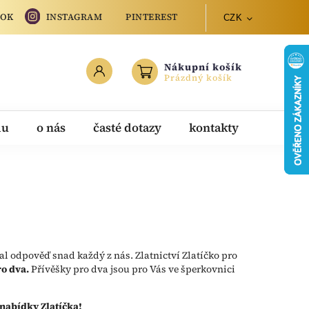
OOK
INSTAGRAM
PINTEREST
CZK
Nákupní košík
Prázdný košík
du
o nás
časté dotazy
kontakty
dal odpověď snad každý z nás. Zlatnictví Zlatíčko pro
ro dva.
Přívěšky pro dva jsou pro Vás ve šperkovnici
 nabídky Zlatíčka!