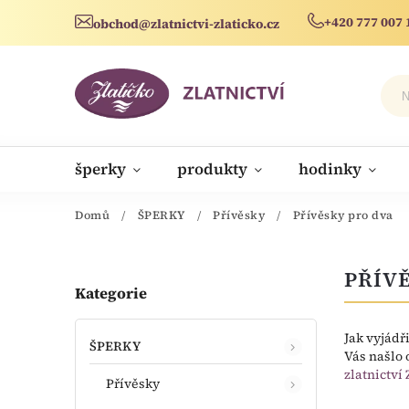
+420 777 007 
obchod@zlatnictvi-zlaticko.cz
šperky
produkty
hodinky
novinky
Domů
/
ŠPERKY
/
Přívěsky
/
Přívěsky pro dva
PŘÍV
Kategorie
Jak vyjádř
ŠPERKY
Vás našlo
zlatnictví 
Přívěsky