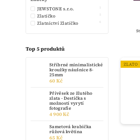
1
JEWSTONE s.r.o.
5
Zlatíčko
6
Zlatnictví Zlatíčko
S
Top 5 produktů
ZLATO
Stříbrné minimalistické
kroužky náušnice 8-
25mm
60 Kč
Přívěsek ze žlutého
zlata - Destička s
možností vyrytí
fotografie
4 900 Kč
Sametová krabička
růžová květina
65 Kč