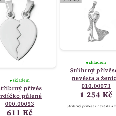
RO
STŘÍBRO
skladem
Stříbrný přívěs
nevěsta a ženi
skladem
010.00073
Stříbrný přívěs
1 254 Kč
srdíčko půlené
000.00053
Stříbrný přívěsek nevěsta a 
611 Kč