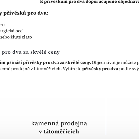
K přívěskům pro dva doporučujeme objednáv
y přívěsků pro dva:
bro
urgická ocel
 nebo žluté zlato
 pro dva za skvělé ceny
ám přináší přívěsky pro dva za skvělé ceny.
Objednávat je můžete 
enné prodejně v Litoměřicích. Vybírejte
přívěsky pro dva
podle svý
kamenná prodejna
v Litoměřicích