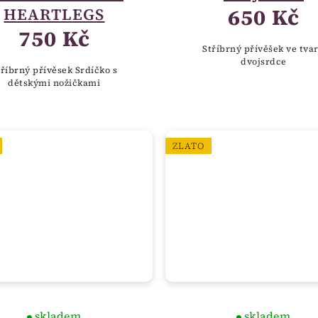
650 Kč
HEARTLEGS
750 Kč
Stříbrný přívěšek ve tva
dvojsrdce
tříbrný přívěsek Srdíčko s
dětskými nožičkami
ZLATO
skladem
skladem