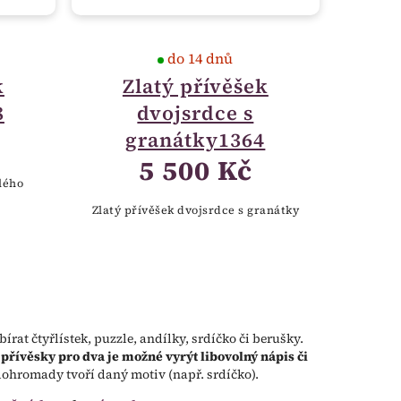
do 14 dnů
k
Zlatý přívěšek
8
dvojsrdce s
granátky1364
5 500 Kč
lého
Zlatý přívěšek dvojsrdce s granátky
rat čtyřlístek, puzzle, andílky, srdíčko či berušky.
 přívěsky pro dva je možné vyrýt libovolný nápis či
dohromady tvoří daný motiv (např. srdíčko).