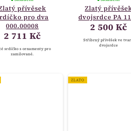
Zlatý přívěsek
Zlatý přívěše
rdíčko pro dva
dvojsrdce PA 1
2 500 Kč
000.00008
2 711 Kč
Stříbrný přívěšek ve tva
dvojsrdce
té srdíčko s ornamenty pro
zamilované.
ZLATO