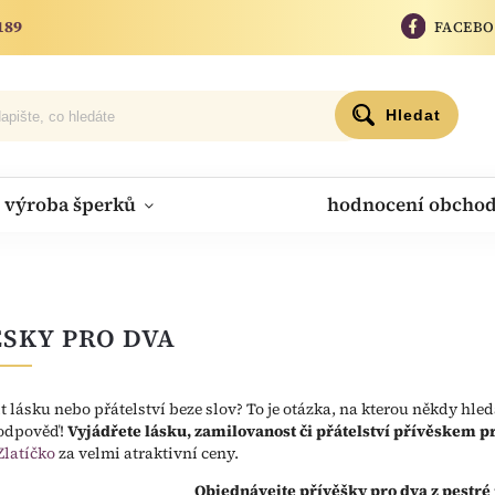
189
FACEB
Hledat
výroba šperků
hodnocení obcho
ĚSKY PRO DVA
it lásku nebo přátelství beze slov? To je otázka, na kterou někdy hle
 odpověď!
Vyjádřete lásku, zamilovanost či přátelství přívěskem p
Zlatíčko
za velmi atraktivní ceny.
Objednávejte přívěšky pro dva z pestré