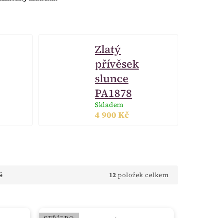
Zlatý
přívěsek
slunce
PA1878
Skladem
4 900 Kč
12
položek celkem
ě