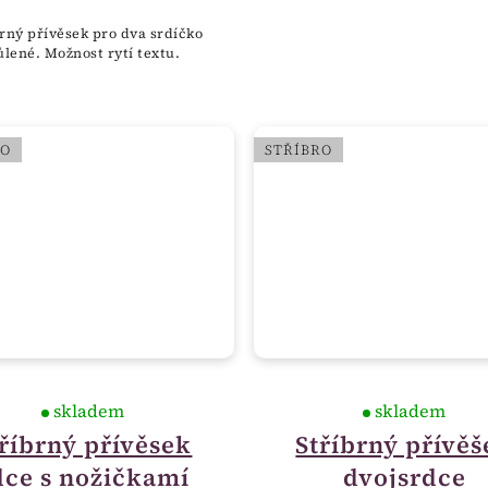
rný přívěsek pro dva srdíčko
ůlené. Možnost rytí textu.
RO
STŘÍBRO
skladem
skladem
říbrný přívěsek
Stříbrný přívěš
dce s nožičkamí
dvojsrdce