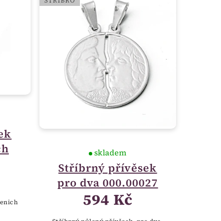
STŘÍBRO
ek
ch
skladem
Stříbrný přívěsek
pro dva 000.00027
594 Kč
ženich