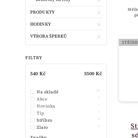
Stříb
PRODUKTY
p
HODINKY
VÝROBA ŠPERKŮ
STŘÍB
FILTRY
540
Kč
5500
Kč
10
Na skladě
0
Akce
0
Novinka
0
Tip
6
Stříbro
St
6
Zlato
s
Značky