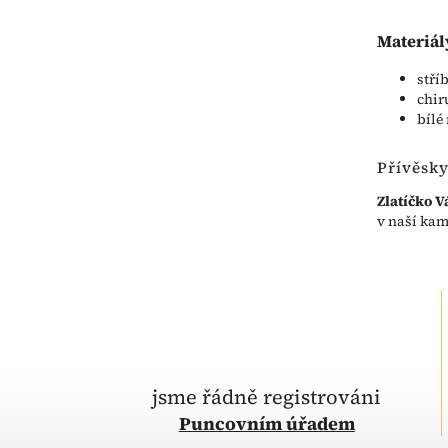
Materiál
stří
chir
bílé
Přívěsky
Zlatíčko V
v naší kam
jsme řádně registrováni
Puncovním úřadem