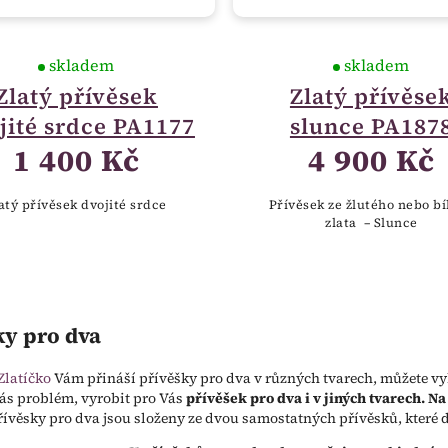
skladem
skladem
Zlatý přívěsek
Zlatý přívěse
jité srdce PA1177
slunce PA187
1 400 Kč
4 900 Kč
atý přívěsek dvojité srdce
Přívěsek ze žlutého nebo bí
zlata – Slunce
ky pro dva
Zlatíčko
Vám přináší přívěšky pro dva v různých tvarech, můžete vybí
ás problém, vyrobit pro Vás
přívěšek pro dva i v jiných tvarech
. Na
Přívěsky pro dva jsou složeny ze dvou samostatných přívěsků, které 