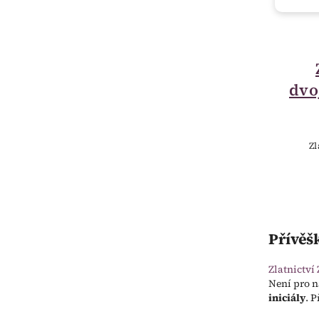
dvo
Zl
Přívěš
Zlatnictví 
Není pro n
iniciály
. 