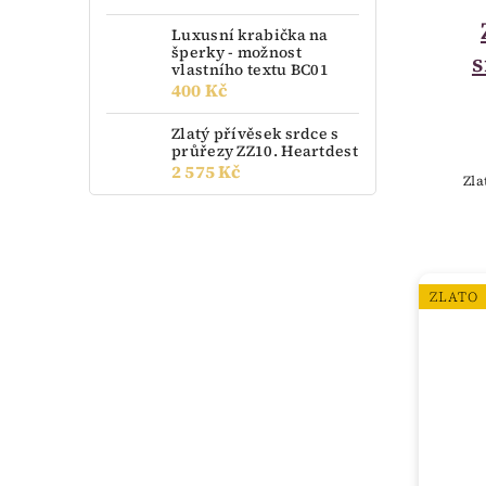
Luxusní krabička na
šperky - možnost
s
vlastního textu BC01
400 Kč
Zlatý přívěsek srdce s
průřezy ZZ10. Heartdest
2 575 Kč
Zla
ZLATO