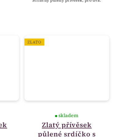
Stříbrný půlený přívěsek, pro dva.
ZLATO
skladem
ek
Zlatý přívěsek
půlené srdíčko s