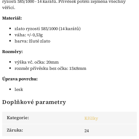
ryzosti 585/1000 - 14 karátů. Přívěsek potěší zejména všechny
věřící.
Materiál:
zlato ryzosti 585/1000 (14 karátů)
váha: +/- 0,53g
barva: žluté zlato
Rozměry:
výška vč. očka: 20mm
rozměr přívěsku bez očka: 15x8mm
Úprava povrchu:
lesk
Doplňkové parametry
Kategorie
:
Křížky
Záruka
:
24