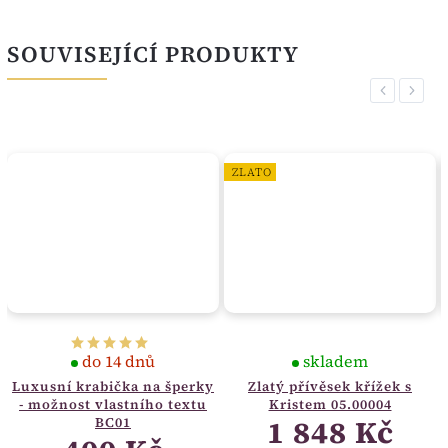
SOUVISEJÍCÍ PRODUKTY
Previous
Next
ZLATO
do 14 dnů
skladem
Luxusní krabička na šperky
Zlatý přívěsek křížek s
- možnost vlastního textu
Kristem 05.00004
1 848 Kč
BC01