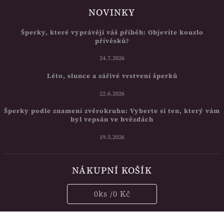
NOVINKY
Šperky, které vyprávějí váš příběh: Objevíte kouzlo
přívěsků?
24.7.2026
Léto, slunce a zářivé vrstvení šperků
22.6.2026
Šperky podle znamení zvěrokruhu: Vyberte si ten, který vám
byl vepsán ve hvězdách
19.5.2026
NÁKUPNÍ KOŠÍK
0
ks /
0 Kč