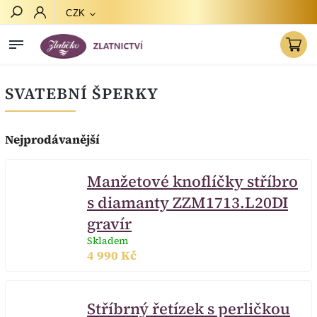
CZK
Hledat
SVATEBNÍ ŠPERKY
Nejprodávanější
Manžetové knoflíčky stříbro
s diamanty ZZM1713.L20DI
gravír
Skladem
4 990 Kč
Stříbrný řetízek s perličkou