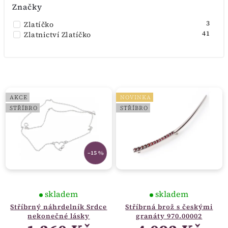
Značky
3
Zlatíčko
41
Zlatnictví Zlatíčko
AKCE
NOVINKA
STŘÍBRO
STŘÍBRO
–15 %
skladem
skladem
Stříbrný náhrdelník Srdce
Stříbrná brož s českými
nekonečné lásky
granáty 970.00002