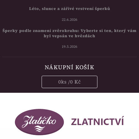
Léto, slunce a zářivé vrstvení šperků
22.6.2026
Šperky podle znamení zvěrokruhu: Vyberte si ten, který vám
byl vepsán ve hvězdách
19.5.2026
NÁKUPNÍ KOŠÍK
0
ks /
0 Kč