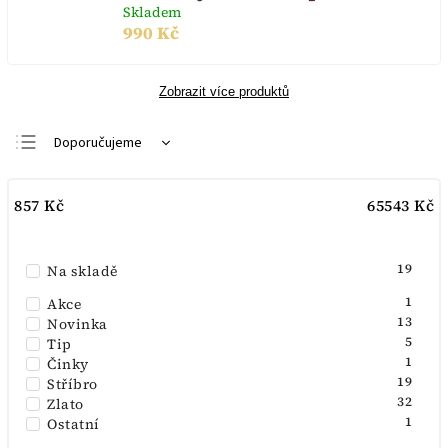
Skladem
990 Kč
Zobrazit více produktů
Doporučujeme
Nejlevnější
857
Kč
65543
Kč
Nejdražší
Nejprodávanější
19
Na skladě
Abecedně
1
Akce
13
Novinka
5
Tip
1
Činky
19
Stříbro
32
Zlato
1
Ostatní