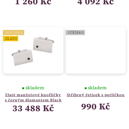
1 260 Kč
4 092 Kč
NOVINKA
STŘÍBRO
ZLATO
skladem
skladem
Zlaté manžetové knoflíčky
Stříbrný řetízek s perličkou
s černým diamantem Black
990 Kč
33 488 Kč