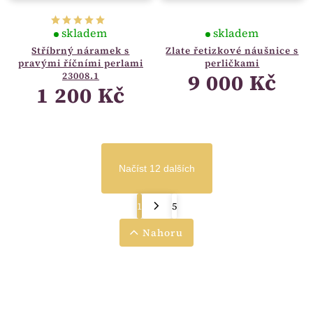
skladem
skladem
Stříbrný náramek s
Zlate řetizkové náušnice s
pravými říčními perlami
perličkami
9 000 Kč
23008.1
1 200 Kč
Načíst 12 dalších
1
5
Nahoru