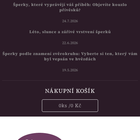
Šperky, které vyprávějí váš příběh: Objevíte kouzlo
přívěsků?
24.7.2026
Léto, slunce a zářivé vrstvení šperků
22.6.2026
Šperky podle znamení zvěrokruhu: Vyberte si ten, který vám
byl vepsán ve hvězdách
19.5.2026
NÁKUPNÍ KOŠÍK
0
ks /
0 Kč