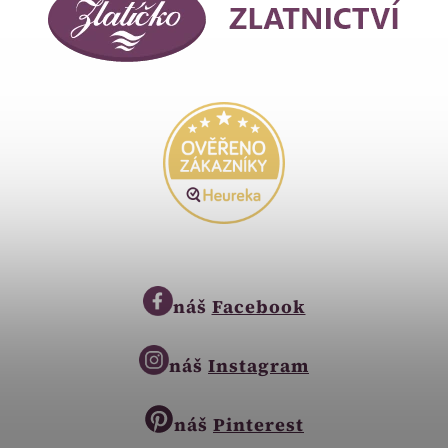
náš
Facebook
náš
Instagram
náš
Pinterest