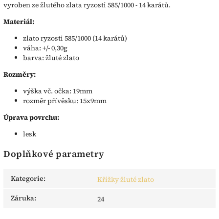
vyroben ze žlutého zlata ryzosti 585/1000 - 14 karátů.
Materiál:
zlato ryzosti 585/1000 (14 karátů)
váha: +/- 0,30g
barva: žluté zlato
Rozměry:
výška vč. očka: 19mm
rozměr přívěsku: 15x9mm
Úprava povrchu:
lesk
Doplňkové parametry
Kategorie
:
Křížky žluté zlato
Záruka
:
24