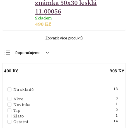
známka 50x30 lesklá
11.00056
Skladem
490 Kč
Zobrazit více produktů
Doporučujeme
Nejlevnější
400
Kč
908
Kč
Nejdražší
Nejprodávanější
13
Na skladě
Abecedně
0
Akce
1
Novinka
0
Tip
1
Zlato
14
Ostatní