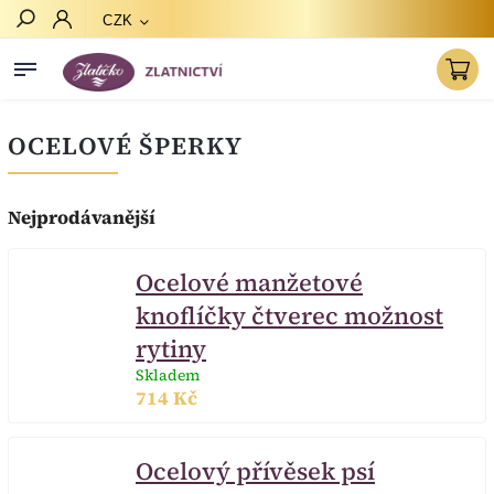
CZK
Hledat
OCELOVÉ ŠPERKY
Nejprodávanější
Ocelové manžetové
knoflíčky čtverec možnost
rytiny
Skladem
714 Kč
Ocelový přívěsek psí