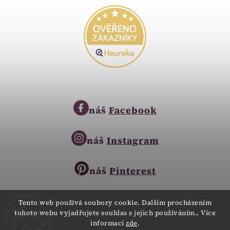
náš
Facebook
náš
Instagram
náš
Pinterest
Tento web používá soubory cookie. Dalším procházením
tohoto webu vyjadřujete souhlas s jejich používáním.. Více
Copyright © 2023
informací
zde
.