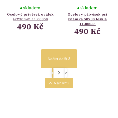
skladem
skladem
Ocelový přívěsek oválek
Ocelový přívěsek psí
42x30mm 11.00058
známka 50x30 lesklá
490 Kč
11.00056
490 Kč
Načíst další 3
1
2
Nahoru