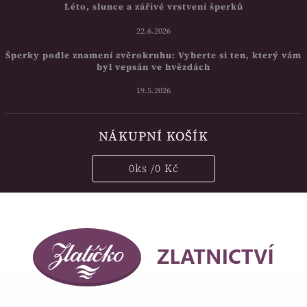
Léto, slunce a zářivé vrstvení šperků
22.6.2026
Šperky podle znamení zvěrokruhu: Vyberte si ten, který vám
byl vepsán ve hvězdách
19.5.2026
NÁKUPNÍ KOŠÍK
0
ks /
0 Kč