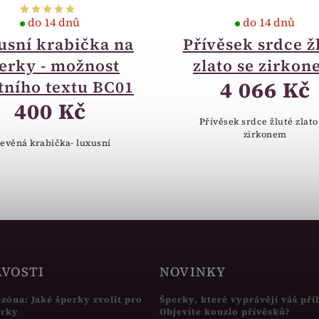
do 14 dnů
do 14 dnů
usní krabička na
Přívěsek srdce ž
erky - možnost
zlato se zirko
4 066 Kč
tního textu BC01
400 Kč
Přívěsek srdce žluté zlato
zirkonem
evěná krabička- luxusní
AVOSTI
NOVINKY
ezóna: Jaké šperky zvolit pro
Šperky, které vyprávějí váš pří
írky
Objevíte kouzlo přívěsků?