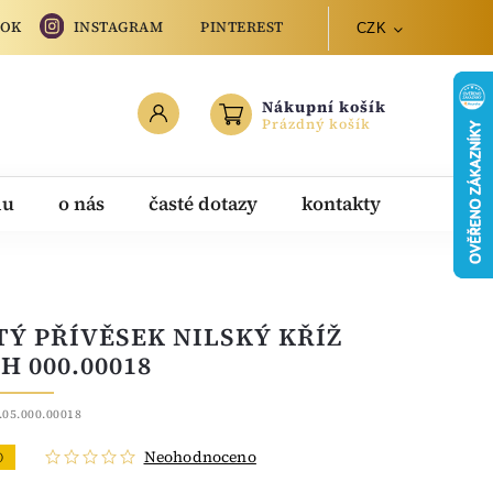
OOK
INSTAGRAM
PINTEREST
CZK
Nákupní košík
Prázdný košík
du
o nás
časté dotazy
kontakty
TÝ PŘÍVĚSEK NILSKÝ KŘÍŽ
H 000.00018
.05.000.00018
Neohodnoceno
O