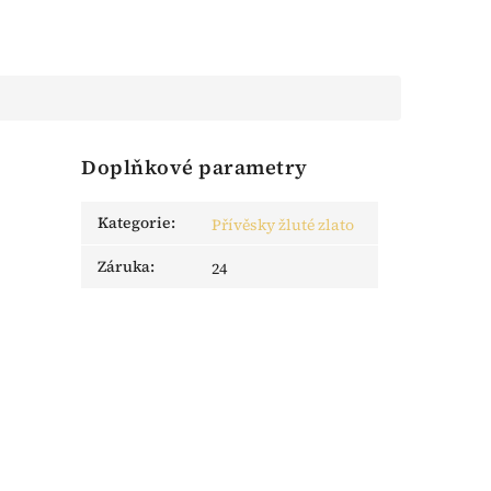
Doplňkové parametry
Kategorie
:
Přívěsky žluté zlato
Záruka
:
24