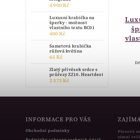
4 900 Kč
momentálně nedostupné
Luxusní krabička na
Luxusní krabička na
Lux
šperky - možnost
šperky - možnost
šp
vlastního textu BC01
400 Kč
vlastního textu BA11
vlas
400 Kč
Sametová krabička
růžová květina
65 Kč
Luxusní Krabička na šperky - dřevo
Dř
Zlatý přívěsek srdce s
průřezy ZZ10. Heartdest
2 575 Kč
INFORMACE PRO VÁS
ZAJÍM
Obchodní podmínky
Plesová s
zimní več
Podmínky ochrany osobních údajů