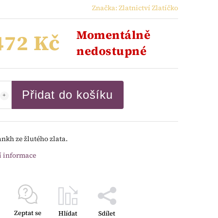
Značka:
Zlatnictví Zlatíčko
Momentálně
472 Kč
nedostupné
Přidat do košíku
ankh ze žlutého zlata.
í informace
Zeptat se
Hlídat
Sdílet