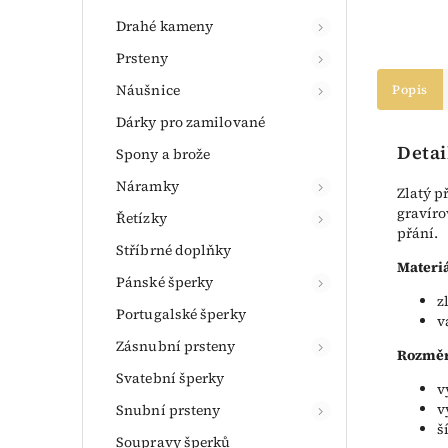
Drahé kameny
Prsteny
Náušnice
Popis
Dárky pro zamilované
Detai
Spony a brože
Náramky
Zlatý p
gravíro
Řetízky
přání.
Stříbrné doplňky
Materiá
Pánské šperky
z
Portugalské šperky
v
Zásnubní prsteny
Rozměr
Svatební šperky
v
v
Snubní prsteny
š
Soupravy šperků