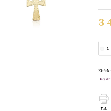
3 
Křížek 
Detailn
Tisk