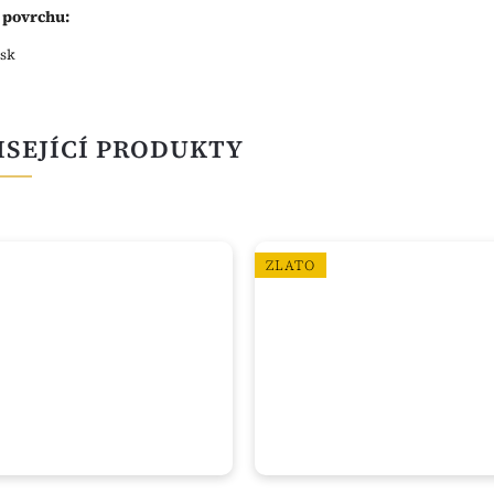
 povrchu:
esk
ISEJÍCÍ PRODUKTY
ZLATO