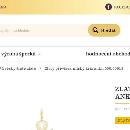
189
FACEB
Hledat
výroba šperků
hodnocení obcho
Přívěsky žluté zlato
/
Zlatý přívěsek nilský kříž ankh 000.00018
ZLA
ANK
Kód:
P10
ZLAT