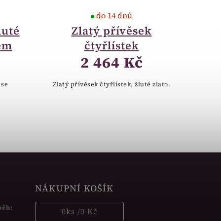
do 14 dnů
luté
Zlatý přívěsek
nem
čtyřlístek
2 464 Kč
 se
Zlatý přívěsek čtyřlístek, žluté zlato.
NÁKUPNÍ KOŠÍK
běh:
0
ks /
0 Kč