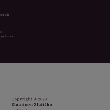
šperků
uhu:
epsán ve
Copyright © 2023
Zlatnictví Zlatíčko