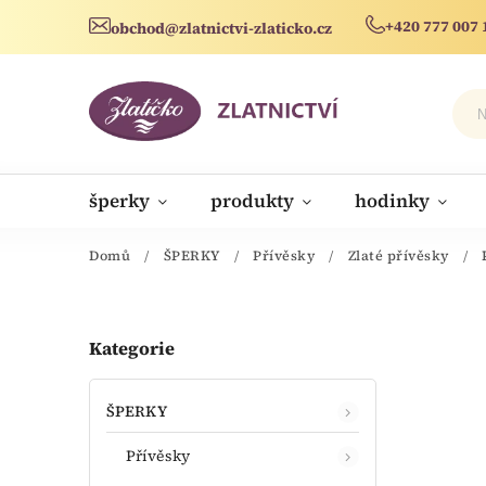
+420 777 007 
obchod@zlatnictvi-zlaticko.cz
šperky
produkty
hodinky
novinky
Domů
/
ŠPERKY
/
Přívěsky
/
Zlaté přívěsky
/
Kategorie
ŠPERKY
Přívěsky