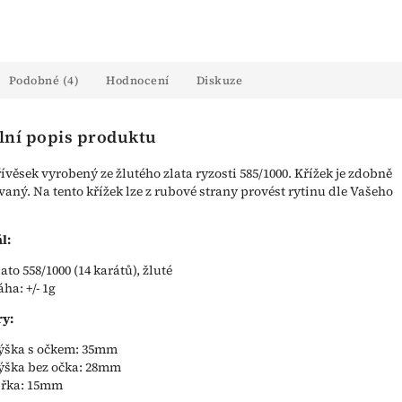
Podobné (4)
Hodnocení
Diskuze
lní popis produktu
řívěsek vyrobený ze žlutého zlata ryzosti 585/1000. Křížek je zdobně
vaný. Na tento křížek lze z rubové strany provést rytinu dle Vašeho
l:
lato 558/1000 (14 karátů), žluté
áha: +/- 1g
y:
ýška s očkem: 35mm
ýška bez očka: 28mm
ířka: 15mm