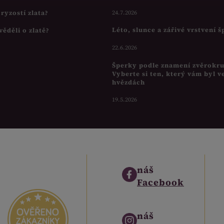
s ryzostí zlata?
24.7.2026
Léto, slunce a zářivé vrstvení 
věděli o zlatě?
22.6.2026
Šperky podle znamení zvěrokr
Vyberte si ten, který vám byl v
hvězdách
19.5.2026
náš
Facebook
náš