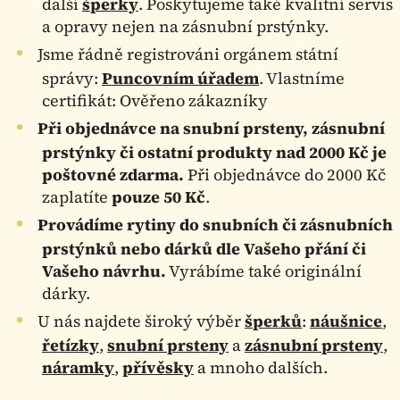
další
šperky
. Poskytujeme také kvalitní servis
a opravy nejen na zásnubní prstýnky.
Jsme řádně registrováni orgánem státní
správy:
Puncovním úřadem
. Vlastníme
certifikát: Ověřeno zákazníky
Při objednávce na snubní prsteny, zásnubní
prstýnky či ostatní produkty nad 2000 Kč je
poštovné zdarma.
Při objednávce do 2000 Kč
zaplatíte
pouze 50 Kč
.
Provádíme rytiny do snubních či zásnubních
prstýnků nebo dárků dle Vašeho přání či
Vašeho návrhu.
Vyrábíme také originální
dárky.
U nás najdete široký výběr
šperků
:
náušnice
,
řetízky
,
snubní prsteny
a
zásnubní prsteny
,
náramky
,
přívěsky
a mnoho dalších.