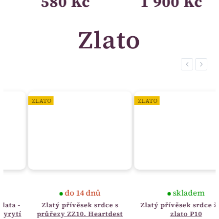
580 Kč
1 900 Kč
Zlato
Previous
Next
ZLATO
ZLATO
do 14 dnů
skladem
Zlatý přívěsek srdce s
Zlatý přívěsek srdce žluté
průřezy ZZ10. Heartdest
zlato P10