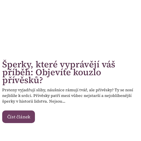
Šperky, které vyprávějí váš
příběh: Objevíte kouzlo
přívěsků?
Prsteny vyjadřují sliby, náušnice rámují tvář, ale přívěsky? Ty se nosí
nejblíže k srdci. Přívěsky patří mezi vůbec nejstarší a nejoblíbenější
šperky v historii lidstva. Nejsou...
Číst článek