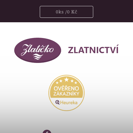
0
ks /
0 Kč