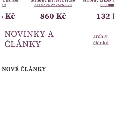
Stříbrný přívěsek srdce
Stříbrný křížek malý hladký
destička ZZ2626.P20
000.00025
860 Kč
132 Kč
NOVINKY A
archiv
ČLÁNKY
článků
NOVÉ ČLÁNKY