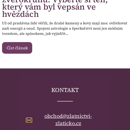
který vám byl vepsán ve
hvězdách
Už od pradávna lidé věřili, že drahé kameny a kovy mají moc ovlivňovat
naši energii a osud. Spojení astrologie a šperkařství není jen módním
trendem, ale způsobem, jak vyjádřit...
Číst článek
KONTAKT
obchod@zlatnictvi-
zlaticko.cz