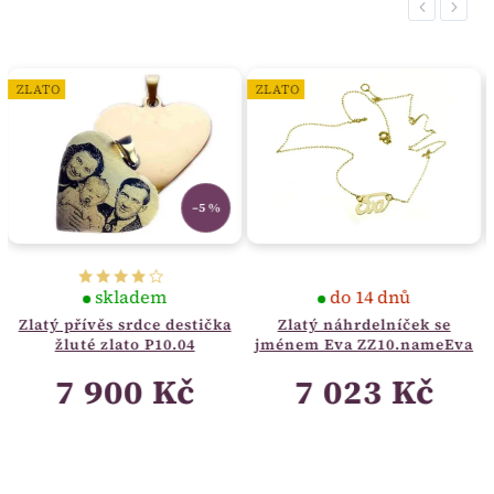
Previous
Next
ZLATO
ZLATO
–5 %
skladem
do 14 dnů
Zlatý přívěs srdce destička
Zlatý náhrdelníček se
žluté zlato P10.04
jménem Eva ZZ10.nameEva
7 900 Kč
7 023 Kč