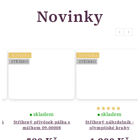
Novinky
Previous
Next
NOVINKA
NOVINKA
STŘÍBRO
STŘÍBRO
skladem
skladem
Stříbrný přívěsek pálka s
Stříbrný náhrdelník -
míčkem 09.00008
olympijské kruhy