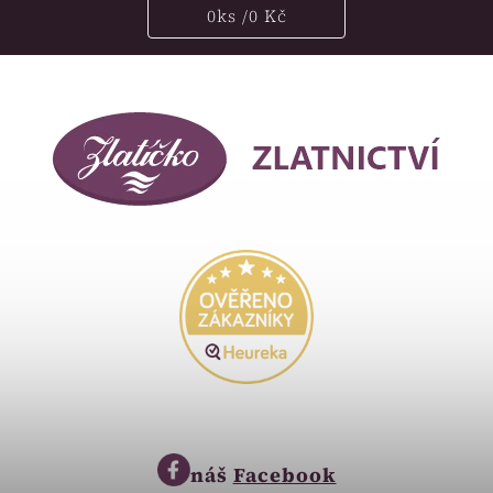
0
ks /
0 Kč
náš
Facebook