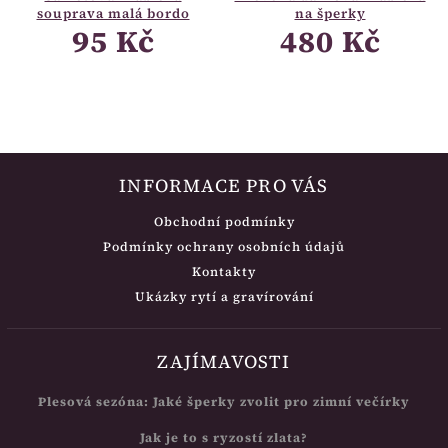
souprava malá bordo
na šperky
95 Kč
480 Kč
INFORMACE PRO VÁS
Obchodní podmínky
Podmínky ochrany osobních údajů
Kontakty
Ukázky rytí a gravírování
ZAJÍMAVOSTI
Plesová sezóna: Jaké šperky zvolit pro zimní večírky
Jak je to s ryzostí zlata?