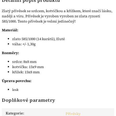
Detailní popis produktu
Zlatý přívěsek se srdcem, kotvičkou a křížkem, které značí lásku,
naději a víru. Přívěsek je vyroben vyroben ze zlata ryzosti
585/1000. Tento přívěsek je velmi jedinečný!
Materiál:
zlato 585/1000 (14 karátů), žluté
váha: +/- 1,30g
Rozměry:
srdce: 8x8 mm
kotvička: 15x9 mm
křížek: 15x8 mm
Úprava povrchu:
lesk
Doplňkové parametry
Kategorie
:
Přívěsky