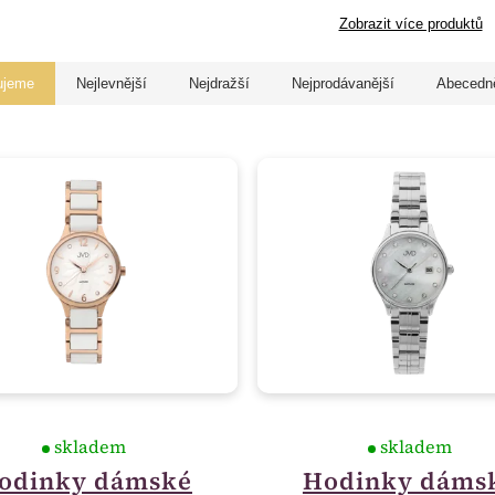
Zobrazit více produktů
ujeme
Nejlevnější
Nejdražší
Nejprodávanější
Abecedn
skladem
skladem
odinky dámské
Hodinky dáms