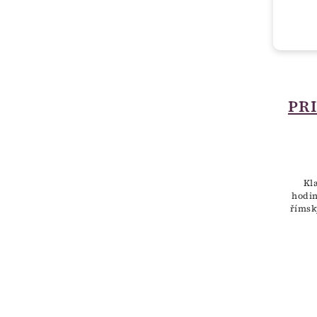
PR
Kl
hodi
římsk
plášť
znaku