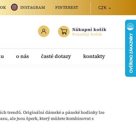
OOK
INSTAGRAM
PINTEREST
CZK
Nákupní košík
Prázdný košík
du
o nás
časté dotazy
kontakty
ch trendů. Originální dámské a pánské hodinky lze
času, ale jsou šperk, který můžete kombinovat s