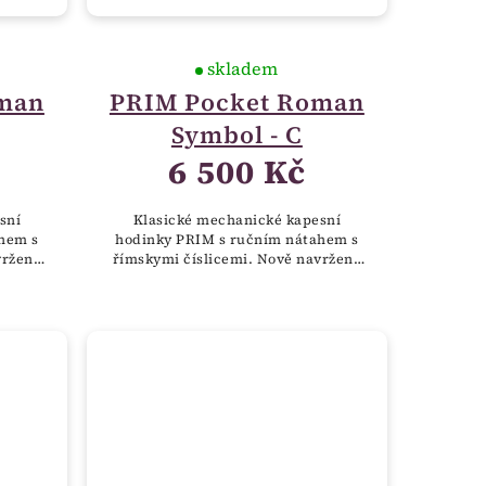
skladem
man
PRIM Pocket Roman
Symbol - C
6 500 Kč
sní
Klasické mechanické kapesní
hem s
hodinky PRIM s ručním nátahem s
vržený
římskymi číslicemi. Nově navržený
eského
plášť hodinek zdobí symbol českého
plněný
znaku, tedy dvouocasý lev doplněný
erbem, který...