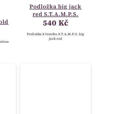
Podložka big jack
red S.T.A.M.P.S.
540 Kč
old
Podložka k řemíku S.T.A.M.P.S. big
jack red
shion