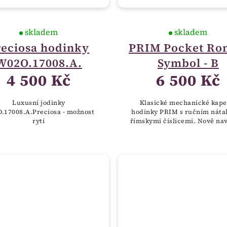
skladem
skladem
reciosa hodinky
PRIM Pocket Ro
W02O.17008.A.
Symbol - B
4 500 Kč
6 500 Kč
Luxusní jodinky
Klasické mechanické kape
.17008.A.Preciosa - možnost
hodinky PRIM s ručním náta
rytí
římskymi číslicemi. Nově na
plášť hodinek zdobí symbol č
znaku, tedy dvouocasý lev do
erbem, který...