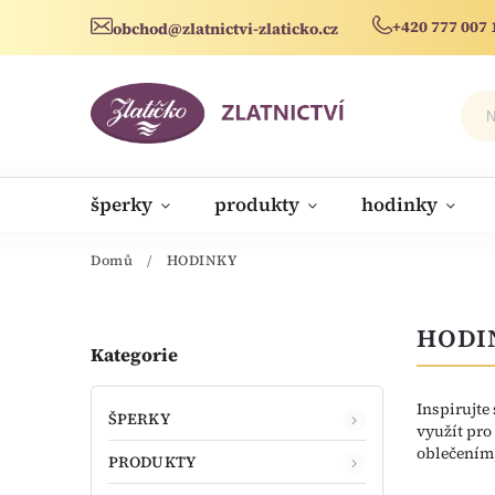
+420 777 007 
obchod@zlatnictvi-zlaticko.cz
šperky
produkty
hodinky
novinky
Domů
/
HODINKY
HODI
Kategorie
Inspirujte 
ŠPERKY
využít pro
oblečením,
PRODUKTY