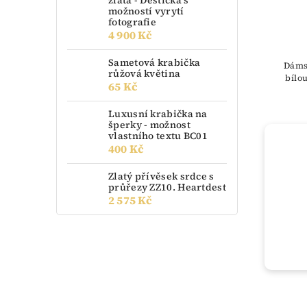
zlata - Destička s
možností vyrytí
fotografie
4 900 Kč
Sametová krabička
Dáms
růžová květina
bílo
65 Kč
Luxusní krabička na
šperky - možnost
vlastního textu BC01
400 Kč
Zlatý přívěsek srdce s
průřezy ZZ10. Heartdest
2 575 Kč