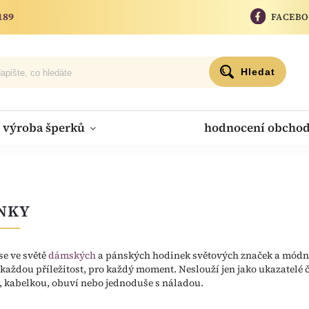
189
FACEB
Hledat
výroba šperků
hodnocení obcho
NKY
se ve světě
dámských
a pánských hodinek světových značek a módní
 každou příležitost, pro každý moment. Neslouží jen jako ukazatelé 
 kabelkou, obuví nebo jednoduše s náladou.