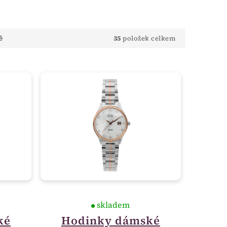
35
položek celkem
ě
skladem
ké
Hodinky dámské