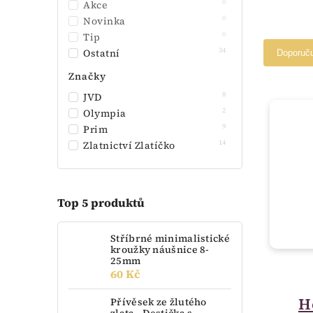
0
Akce
0
Novinka
0
Tip
34
Ostatní
Doporuč
Značky
8
JVD
2
Olympia
9
Prim
14
Zlatnictví Zlatíčko
Top 5 produktů
Stříbrné minimalistické
kroužky náušnice 8-
25mm
60 Kč
H
Přívěsek ze žlutého