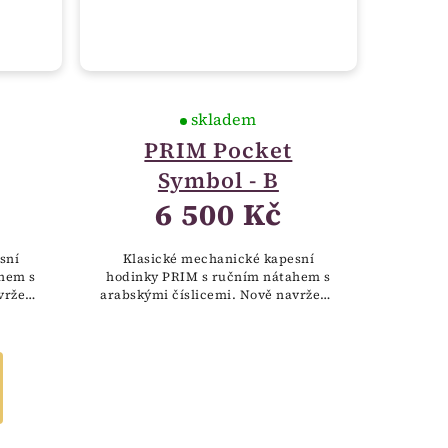
skladem
PRIM Pocket
Symbol - B
6 500 Kč
sní
Klasické mechanické kapesní
hem s
hodinky PRIM s ručním nátahem s
vržený
arabskými číslicemi. Nově navržený
eského
plášť hodinek zdobí symbol českého
plněný
znaku, tedy dvouocasý lev doplněný
erbem, který...