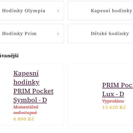
Hodinky Olympia
Kapesní hodinky
Hodinky Prim
Dětské hodinky
ávanější
Kapesní
hodinky
PRIM Poc
PRIM Pocket
Lux - D
Symbol - D
Vyprodáno
15 620 Kč
Momentálně
nedostupné
6 800 Kč