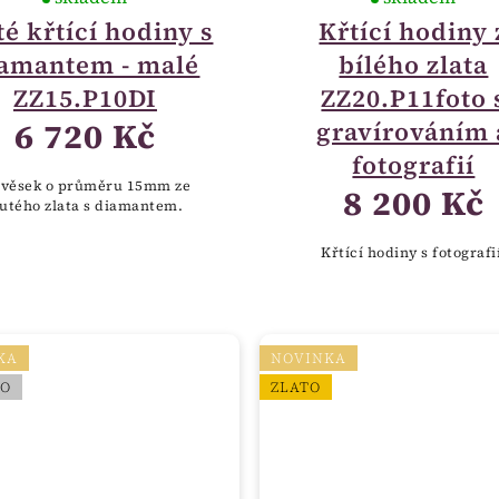
té křtící hodiny s
Křtící hodiny 
amantem - malé
bílého zlata
ZZ15.P10DI
ZZ20.P11foto 
6 720 Kč
gravírováním 
fotografií
ívěsek o průměru 15mm ze
8 200 Kč
lutého zlata s diamantem.
Křtící hodiny s fotografi
KA
NOVINKA
RO
ZLATO