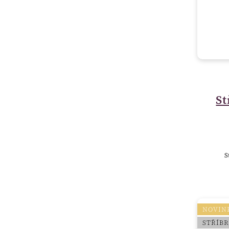
St
S
NOVIN
STŘÍB