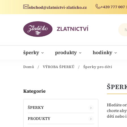
+420 777 007 
obchod@zlatnictvi-zlaticko.cz
šperky
produkty
hodinky
novinky
Domů
/
VÝROBA ŠPERKŮ
/
Šperky pro děti
ŠPERK
Kategorie
Hledáte or
ŠPERKY
chcete aby
dětí nebo 
PRODUKTY