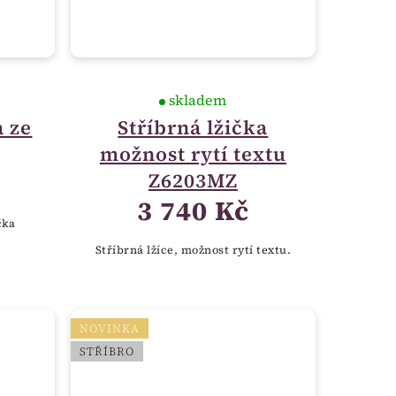
skladem
a ze
Stříbrná lžička
možnost rytí textu
Z6203MZ
3 740 Kč
čka
Stříbrná lžíce, možnost rytí textu.
NOVINKA
STŘÍBRO