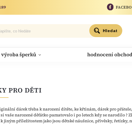
189
FACEB
Hledat
výroba šperků
hodnocení obcho
Y PRO DĚTI
iginální dárek třeba k narození dítěte, ke křtinám, dárek pro přátel
 si vaše narozené děťátko pamatovalo i po letech kdy se narodilo ? 
i k jiným příležitostem jako jsou dětské náušnice, přívěsky, řetízky