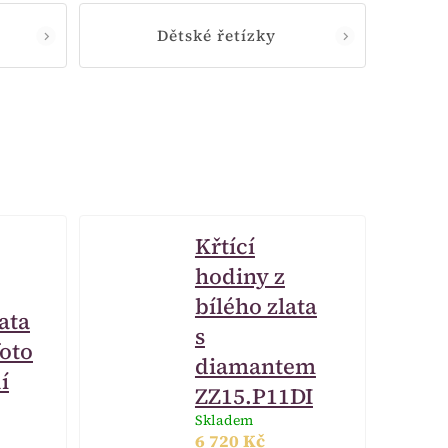
Dětské řetízky
Křtící
hodiny z
bílého zlata
ata
s
oto
diamantem
í
ZZ15.P11DI
Skladem
6 720 Kč