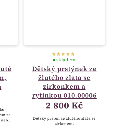
skladem
luté
Dětský prstýnek ze
ím,
žlutého zlata se
m
zirkonkem a
rytinkou 010.00006
2 800 Kč
ko -
5mm ze
Dětský prsten ze žlutého zlata se
zirkonem.