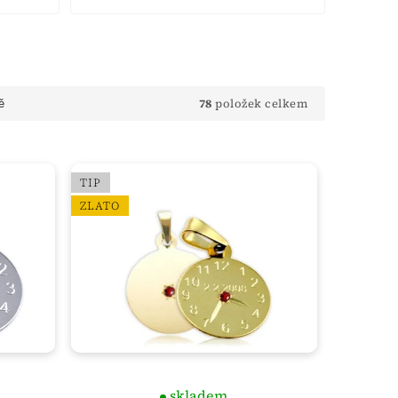
78
položek celkem
ě
TIP
ZLATO
skladem