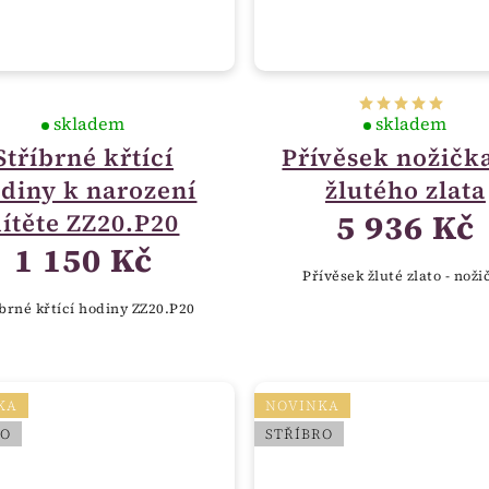
skladem
skladem
Stříbrné křtící
Přívěsek nožičk
diny k narození
žlutého zlata
5 936 Kč
dítěte ZZ20.P20
1 150 Kč
Přívěsek žluté zlato - noži
íbrné křtící hodiny ZZ20.P20
KA
NOVINKA
RO
STŘÍBRO