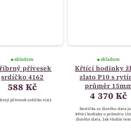
skladem
skladem
říbrný přívesek
Křtící hodinky ž
srdíčko 4162
zlato P10 s ryt
588 Kč
průměr 15m
4 370 Kč
íbrný přívesek srdíčko 4162
Destička ze žlutého zlata ja
křtící hodinky o průměru 1
žlutého zlata. Jak vložím text nebo
fotku?