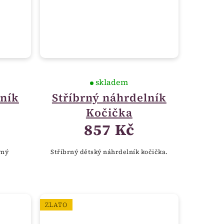
skladem
lník
Stříbrný náhrdelník
Kočička
857 Kč
vný
Stříbrný dětský náhrdelník kočička.
ZLATO