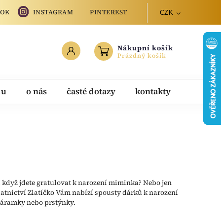
OOK
INSTAGRAM
PINTEREST
CZK
Nákupní košík
Prázdný košík
du
o nás
časté dotazy
kontakty
e, když jdete gratulovat k narození miminka? Nebo jen
Zlatnictví Zlatíčko Vám nabízí spousty dárků k narození
, náramky nebo prstýnky.