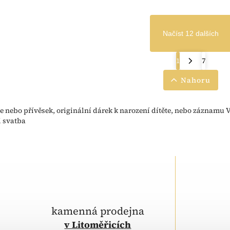
Načíst 12 dalších
1
7
Nahoru
e nebo přívěsek, originální dárek k narození dítěte, nebo záznamu V
i svatba
kamenná prodejna
v Litoměřicích