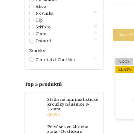
1
Akce
15
Novinka
3
Tip
20
Stříbro
52
Zlato
Doporuč
6
Ostatní
Značky
74
Zlatnictví Zlatíčko
AKCE
ZLATO
Top 5 produktů
Stříbrné minimalistické
kroužky náušnice 8-
25mm
60 Kč
Přívěsek ze žlutého
zlata - Destička s