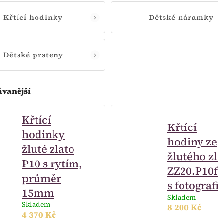
Křtící hodinky
Dětské náramky
Dětské prsteny
ávanější
Křtící
Křtící
hodinky
hodiny ze
žluté zlato
žlutého zl
P10 s rytím,
ZZ20.P10f
průměr
s fotografi
15mm
Skladem
Skladem
8 200 Kč
4 370 Kč