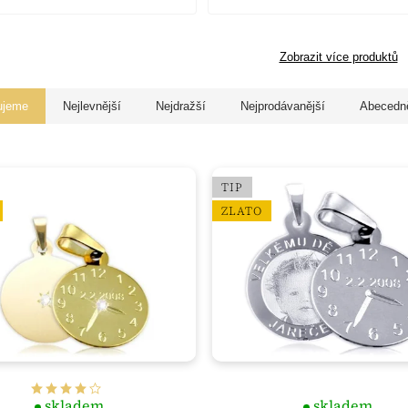
Zobrazit více produktů
ujeme
Nejlevnější
Nejdražší
Nejprodávanější
Abecedn
TIP
ZLATO
skladem
skladem