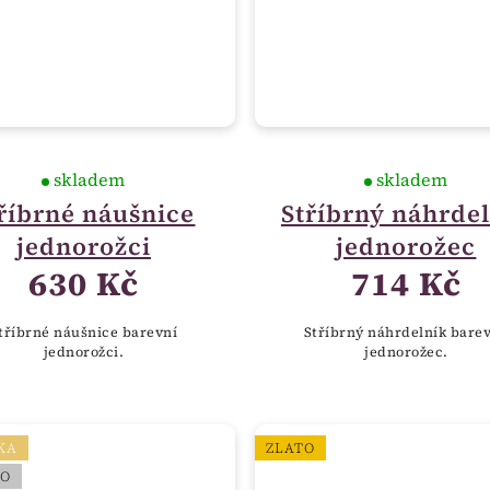
skladem
skladem
říbrné náušnice
Stříbrný náhrde
jednorožci
jednorožec
630 Kč
714 Kč
tříbrné náušnice barevní
Stříbrný náhrdelník bare
jednorožci.
jednorožec.
KA
ZLATO
RO