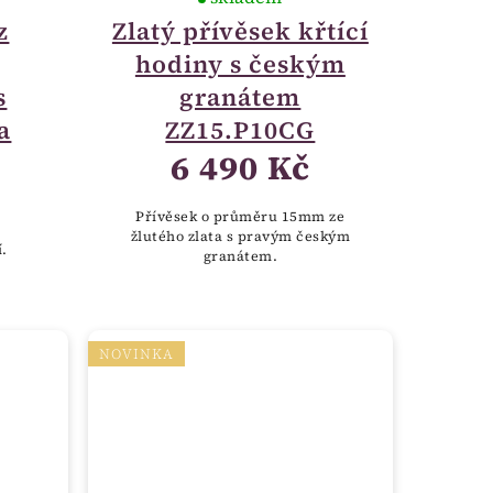
z
Zlatý přívěsek křtící
hodiny s českým
s
granátem
a
ZZ15.P10CG
6 490 Kč
Přívěsek o průměru 15mm ze
žlutého zlata s pravým českým
í.
granátem.
NOVINKA