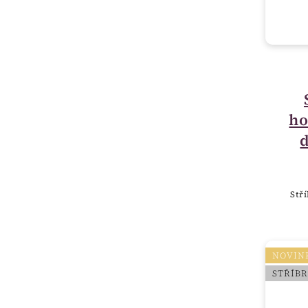
ho
Stř
NOVIN
STŘÍB