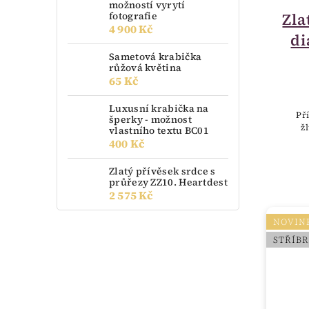
možností vyrytí
fotografie
Zla
4 900 Kč
di
Sametová krabička
růžová květina
65 Kč
Luxusní krabička na
Př
šperky - možnost
ž
vlastního textu BC01
400 Kč
Zlatý přívěsek srdce s
průřezy ZZ10. Heartdest
2 575 Kč
NOVIN
STŘÍB