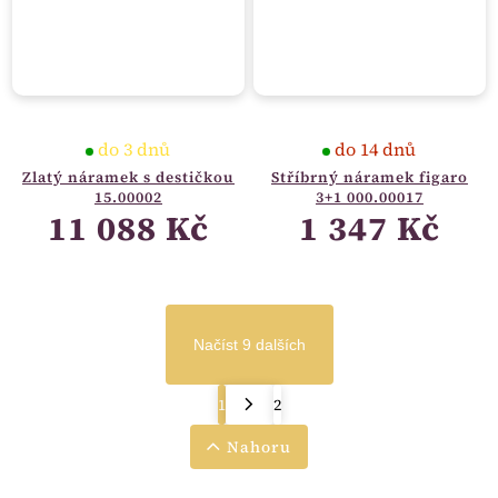
do 3 dnů
do 14 dnů
Zlatý náramek s destičkou
Stříbrný náramek figaro
15.00002
3+1 000.00017
11 088 Kč
1 347 Kč
Načíst 9 dalších
1
2
Nahoru