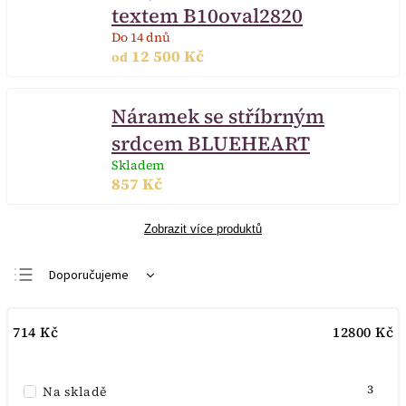
textem B10oval2820
Do 14 dnů
12 500 Kč
od
Náramek se stříbrným
srdcem BLUEHEART
Skladem
857 Kč
Zobrazit více produktů
Doporučujeme
Nejlevnější
714
Kč
12800
Kč
Nejdražší
Nejprodávanější
3
Na skladě
Abecedně