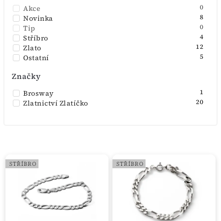
0
Akce
8
Novinka
0
Tip
4
Stříbro
12
Zlato
5
Ostatní
Značky
1
Brosway
20
Zlatnictví Zlatíčko
STŘÍBRO
STŘÍBRO