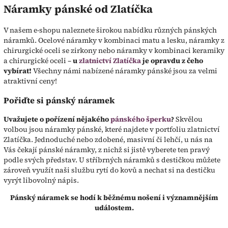
Náramky pánské od Zlatíčka
V našem e-shopu naleznete širokou nabídku různých pánských
náramků. Ocelové náramky v kombinaci matu a lesku, náramky z
chirurgické oceli se zirkony nebo náramky v kombinaci keramiky
a chirurgické oceli –
u
zlatnictví Zlatíčka
je opravdu z čeho
vybírat!
Všechny námi nabízené náramky pánské jsou za velmi
atraktivní ceny!
Pořiďte si pánský náramek
Uvažujete o pořízení nějakého
pánského šperku
?
Skvělou
volbou jsou náramky pánské, které najdete v portfoliu zlatnictví
Zlatíčka. Jednoduché nebo zdobené, masivní či lehčí, u nás na
Vás čekají pánské náramky, z nichž si jistě vyberete ten pravý
podle svých představ. U stříbrných náramků s destičkou můžete
zároveň využít naši službu rytí do kovů a nechat si na destičku
vyrýt libovolný nápis.
Pánský náramek se hodí k běžnému nošení i významnějším
událostem.