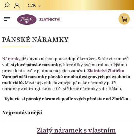
CZK
Hledat
PÁNSKÉ NÁRAMKY
Náramky
již dávno nejsou pouze doplňkem žen. Stále více mužů
volí
stylové pánské náramky
, které díky svému robustnějšímu
provedení skvěle padnou na jejich zápěstí.
Zlatnictví Zlatíčko
Vám přináší náramky pánské mnoha designových provedení a
materiálů.
Mezi nejvyhledávanější pánské náramky patří
náramky z chirurgické oceli či stříbrné náramky s destičkou.
Vyberte si pánský náramek podle svých představ od Zlatíčka.
Nejprodávanější
Zlatý náramek s vlastním