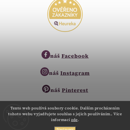
náš
Facebook
náš
Instagram
náš
Pinterest
Tento web používá soubory cookie. Dalším procházením
tohoto webu vyjadřujete souhlas s jejich používáním.. Více
Copyright © 2023
informací
zde
.
Zlatnictví Zlatíčko
obchod@zlatnictvi-zlaticko.cz
Nastavení