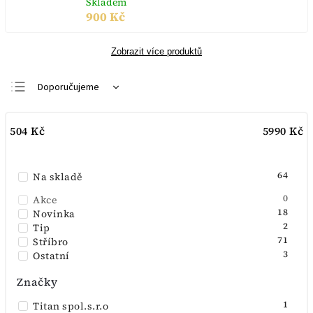
Skladem
900 Kč
Zobrazit více produktů
Doporučujeme
Nejlevnější
504
Kč
5990
Kč
Nejdražší
Nejprodávanější
64
Na skladě
Abecedně
0
Akce
18
Novinka
2
Tip
71
Stříbro
3
Ostatní
Značky
1
Titan spol.s.r.o