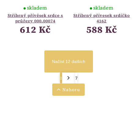
skladem
skladem
Stříbrný přívěsek srdce s
Stříbrný přívesek srdíčko
průřezy 000.00074
4162
612 Kč
588 Kč
Načíst 12 dalších
1
7
Nahoru