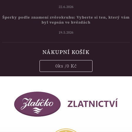
22.6.2026
Šperky podle znamení zvěrokruhu: Vyberte si ten, který vám
byl vepsán ve hvězdách
19.5.2026
NÁKUPNÍ KOŠÍK
0
ks /
0 Kč