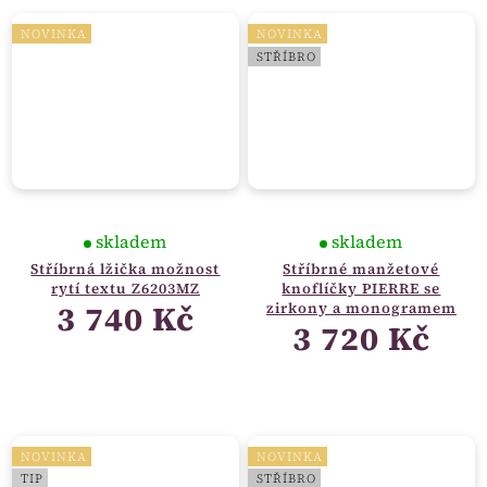
NOVINKA
NOVINKA
STŘÍBRO
skladem
skladem
Stříbrná lžička možnost
Stříbrné manžetové
rytí textu Z6203MZ
knoflíčky PIERRE se
3 740 Kč
zirkony a monogramem
3 720 Kč
NOVINKA
NOVINKA
TIP
STŘÍBRO