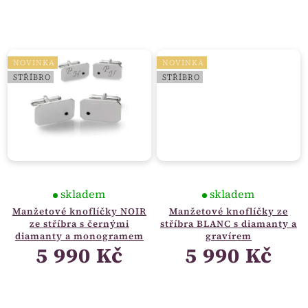
NOVINKA
NOVINKA
STŘÍBRO
STŘÍBRO
skladem
skladem
Manžetové knoflíčky NOIR
Manžetové knoflíčky ze
ze stříbra s černými
stříbra BLANC s diamanty a
diamanty a monogramem
gravírem
5 990 Kč
5 990 Kč