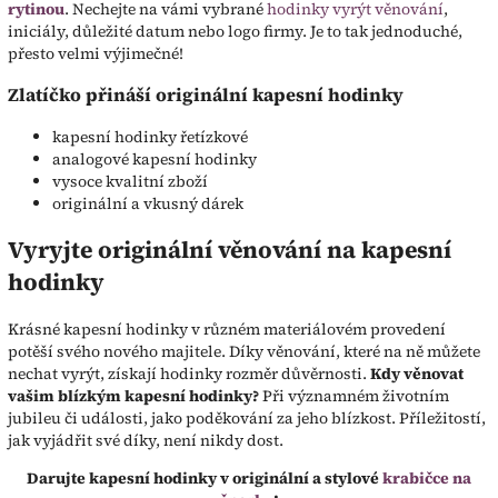
rytinou
. Nechejte na vámi vybrané
hodinky vyrýt věnování
,
iniciály, důležité datum nebo logo firmy. Je to tak jednoduché,
přesto velmi výjimečné!
Zlatíčko přináší originální kapesní hodinky
kapesní hodinky řetízkové
analogové kapesní hodinky
vysoce kvalitní zboží
originální a vkusný dárek
Vyryjte originální věnování na kapesní
hodinky
Krásné kapesní hodinky v různém materiálovém provedení
potěší svého nového majitele. Díky věnování, které na ně můžete
nechat vyrýt, získají hodinky rozměr důvěrnosti.
Kdy věnovat
vašim blízkým kapesní hodinky?
Při významném životním
jubileu či události, jako poděkování za jeho blízkost. Příležitostí,
jak vyjádřit své díky, není nikdy dost.
Darujte kapesní hodinky v originální a stylové
krabičce na