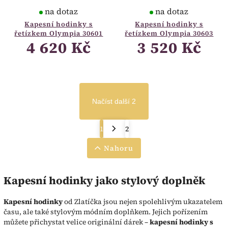
na dotaz
na dotaz
Kapesní hodinky s
Kapesní hodinky s
řetízkem Olympia 30601
řetízkem Olympia 30603
4 620 Kč
3 520 Kč
Načíst další 2
1
2
Nahoru
Kapesní hodinky jako stylový doplněk
Kapesní hodinky
od Zlatíčka jsou nejen spolehlivým ukazatelem
času, ale také stylovým módním doplňkem. Jejich pořízením
můžete přichystat velice originální dárek –
kapesní hodinky s