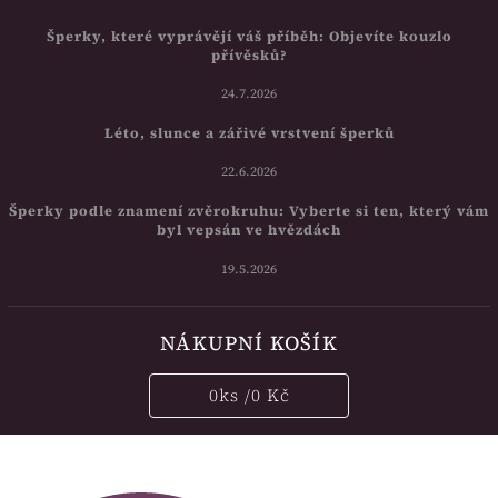
Šperky, které vyprávějí váš příběh: Objevíte kouzlo
přívěsků?
24.7.2026
Léto, slunce a zářivé vrstvení šperků
22.6.2026
Šperky podle znamení zvěrokruhu: Vyberte si ten, který vám
byl vepsán ve hvězdách
19.5.2026
NÁKUPNÍ KOŠÍK
0
ks /
0 Kč