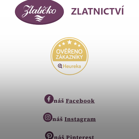
náš
Facebook
náš
Instagram
náš
Pinterest