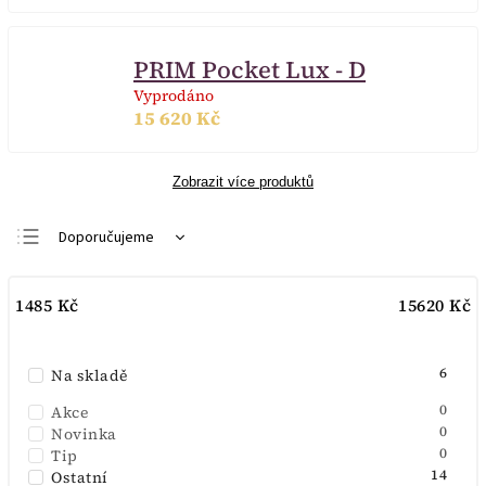
PRIM Pocket Lux - D
Vyprodáno
15 620 Kč
Zobrazit více produktů
Doporučujeme
Nejlevnější
1485
Kč
15620
Kč
Nejdražší
Nejprodávanější
6
Na skladě
Abecedně
0
Akce
0
Novinka
0
Tip
14
Ostatní