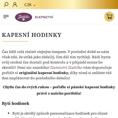
CZK
Hledat
KAPESNÍ HODINKY
Čas běží celá staletí stejným tempem. V poslední době se nám
však zdá, že utíká jako zběsilý, čím dál tím rychleji. Rádi byste
svůj osobní čas dostali pod kontrolu a v případě nouze ho
zkrotili? Není nic snazšího!
Zlatnictví Zlatíčko
vám doporučuje
pořídit si
originální kapesní hodinky,
díky nimž si můžete váš
den naplánovat do posledního detailu!
Chyťte čas do svých rukou – pořiďte si pánské kapesní hodinky
právě z našeho portfolia!
Rytí hodinek
Rytí je skvělý způsob personalizace hodinek pro různé