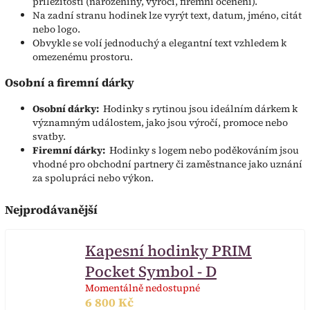
příležitosti (narozeniny, výročí, firemní ocenění).
Na zadní stranu hodinek lze vyrýt text, datum, jméno, citát
nebo logo.
Obvykle se volí jednoduchý a elegantní text vzhledem k
omezenému prostoru.
Osobní a firemní dárky
Osobní dárky:
Hodinky s rytinou jsou ideálním dárkem k
významným událostem, jako jsou výročí, promoce nebo
svatby.
Firemní dárky:
Hodinky s logem nebo poděkováním jsou
vhodné pro obchodní partnery či zaměstnance jako uznání
za spolupráci nebo výkon.
Nejprodávanější
Kapesní hodinky PRIM
Pocket Symbol - D
Momentálně nedostupné
6 800 Kč