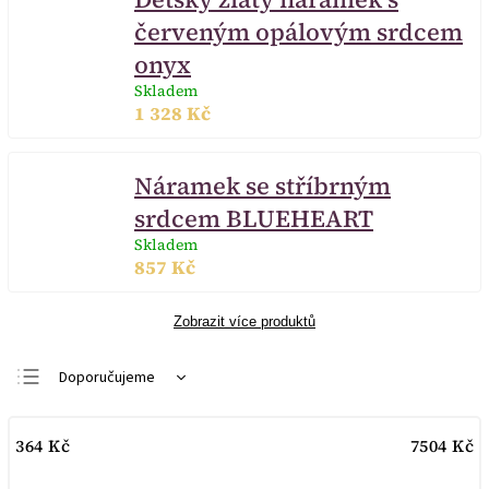
červeným opálovým srdcem
onyx
Skladem
1 328 Kč
Náramek se stříbrným
srdcem BLUEHEART
Skladem
857 Kč
Zobrazit více produktů
Doporučujeme
Nejlevnější
364
Kč
7504
Kč
Nejdražší
Nejprodávanější