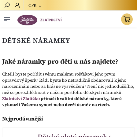
CZK
Hledat
DĚTSKÉ NÁRAMKY
Jaké náramky pro děti u nás najdete?
Chtěli byste pořídit svému malému rošťákovi jeho první
opravdový šperk? Rádi byste ho netradičně obdarovali k jeho
narozeninám nebo za krásné vysvědčení? Není nic jednoduššího,
než se porozhlédnout v našem portfoliu dětských náramků.
Zlatnictví Zlatíčko
přináší kvalitní dětské náramky, které
vykouzlí Vašemu synovi nebo dceři úsměv na rtech.
Nejprodávanější
Dětský zlatý náramek s