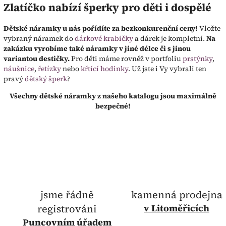
Zlatíčko nabízí šperky pro děti i dospělé
Dětské náramky u nás pořídíte za bezkonkurenční ceny!
Vložte
vybraný náramek do
dárkové krabičky
a dárek je kompletní.
Na
zakázku vyrobíme také náramky v jiné délce či s jinou
variantou destičky.
Pro děti máme rovněž v portfoliu
prstýnky
,
náušnice
,
řetízky
nebo
křtící hodinky
. Už jste i Vy vybrali ten
pravý
dětský šperk
?
Všechny dětské náramky z našeho katalogu jsou maximálně
bezpečné!
jsme řádně
kamenná prodejna
registrováni
v Litoměřicích
Puncovním úřadem