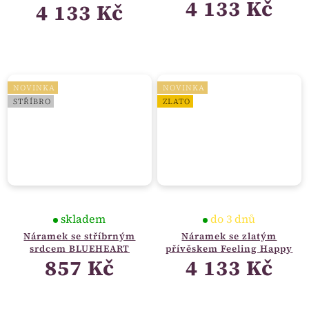
4 133 Kč
4 133 Kč
NOVINKA
NOVINKA
STŘÍBRO
ZLATO
skladem
do 3 dnů
Náramek se stříbrným
Náramek se zlatým
srdcem BLUEHEART
přívěskem Feeling Happy
857 Kč
4 133 Kč