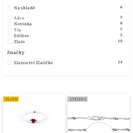
6
Na skladě
Abecedně
0
Akce
8
Novinka
0
Tip
5
Stříbro
10
Zlato
Značky
14
Zlatnictví Zlatíčko
ZLATO
STŘÍBRO