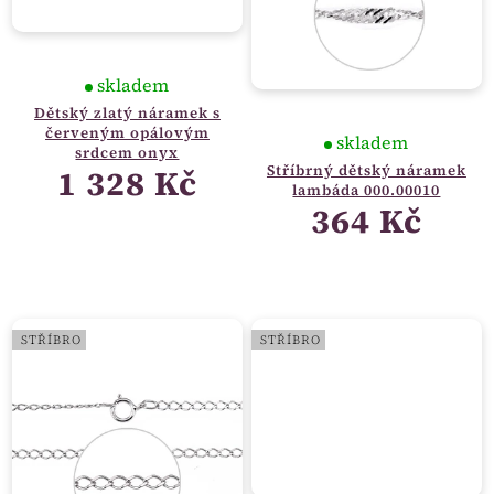
skladem
Dětský zlatý náramek s
červeným opálovým
skladem
srdcem onyx
Stříbrný dětský náramek
1 328 Kč
lambáda 000.00010
364 Kč
STŘÍBRO
STŘÍBRO