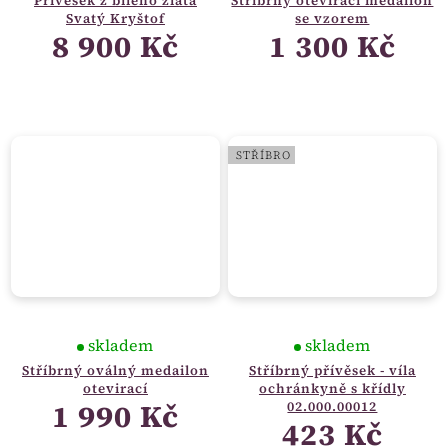
Svatý Kryštof
se vzorem
8 900 Kč
1 300 Kč
STŘÍBRO
skladem
skladem
Stříbrný oválný medailon
Stříbrný přívěsek - víla
otevirací
ochránkyně s křídly
1 990 Kč
02.000.00012
423 Kč