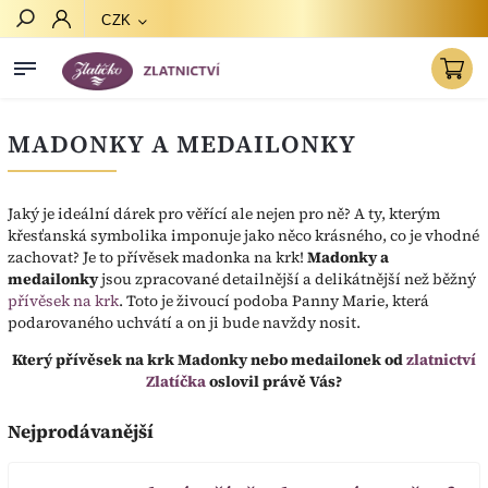
CZK
Hledat
MADONKY A MEDAILONKY
Jaký je ideální dárek pro věřící ale nejen pro ně? A ty, kterým
křesťanská symbolika imponuje jako něco krásného, co je vhodné
zachovat? Je to přívěsek madonka na krk!
Madonky a
medailonky
jsou zpracované detailnější a delikátnější než běžný
přívěsek na krk
. Toto je živoucí podoba Panny Marie, která
podarovaného uchvátí a on ji bude navždy nosit.
Který přívěsek na krk Madonky nebo medailonek od
zlatnictví
Zlatíčka
oslovil právě Vás?
Nejprodávanější