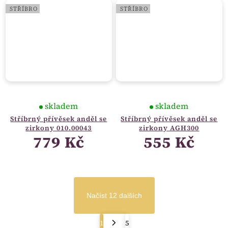
STŘÍBRO
STŘÍBRO
skladem
skladem
Stříbrný přívěsek anděl se
Stříbrný přívěsek anděl se
zirkony 010.00043
zirkony AGH300
779 Kč
555 Kč
Načíst 12 dalších
1
5