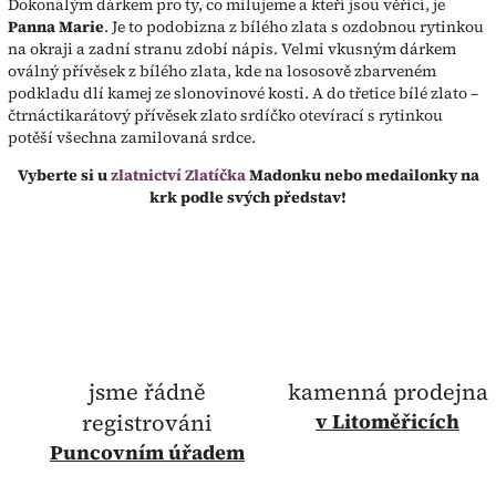
Dokonalým dárkem pro ty, co milujeme a kteří jsou věřící, je
Panna Marie
. Je to podobizna z bílého zlata s ozdobnou rytinkou
na okraji a zadní stranu zdobí nápis. Velmi vkusným dárkem
oválný přívěsek z bílého zlata, kde na lososově zbarveném
podkladu dlí kamej ze slonovinové kosti. A do třetice bílé zlato –
čtrnáctikarátový přívěsek zlato srdíčko otevírací s rytinkou
potěší všechna zamilovaná srdce.
Vyberte si u
zlatnictví Zlatíčka
Madonku nebo medailonky na
krk podle svých představ!
jsme řádně
kamenná prodejna
registrováni
v Litoměřicích
Puncovním úřadem