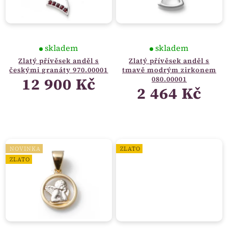
skladem
skladem
Zlatý přívěsek anděl s
Zlatý přívěsek anděl s
českými granáty 970.00001
tmavě modrým zirkonem
12 900 Kč
080.00001
2 464 Kč
NOVINKA
ZLATO
ZLATO