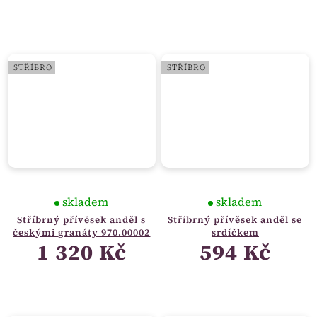
STŘÍBRO
STŘÍBRO
skladem
skladem
Stříbrný přívěsek anděl s
Stříbrný přívěsek anděl se
českými granáty 970.00002
srdíčkem
1 320 Kč
594 Kč