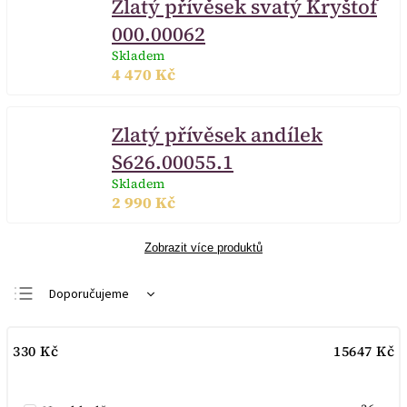
Zlatý přívěsek svatý Kryštof
000.00062
Skladem
4 470 Kč
Zlatý přívěsek andílek
S626.00055.1
Skladem
2 990 Kč
Zobrazit více produktů
Doporučujeme
Nejlevnější
330
Kč
15647
Kč
Nejdražší
Nejprodávanější