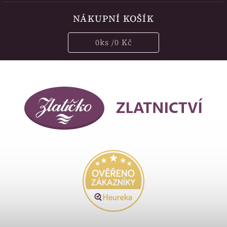
NÁKUPNÍ KOŠÍK
0
ks /
0 Kč