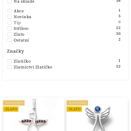
36
Na skladě
Abecedně
1
Akce
5
Novinka
0
Tip
22
Stříbro
30
Zlato
2
Ostatní
Značky
1
Zlatíčko
52
Zlatnictví Zlatíčko
NOVINKA
NOVINKA
ZLATO
ZLATO