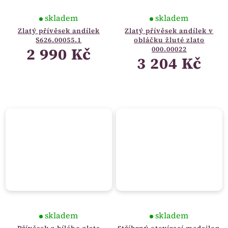
skladem
skladem
Zlatý přívěsek andílek
Zlatý přívěsek andílek v
S626.00055.1
obláčku žluté zlato
2 990 Kč
000.00022
3 204 Kč
skladem
skladem
Přívěsek z bílého zlata
Stříbrný otevírací medailon