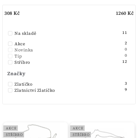
Nejlevnější
308
Kč
1260
Kč
Nejdražší
Nejprodávanější
11
Na skladě
Abecedně
2
Akce
0
Novinka
0
Tip
12
Stříbro
Značky
3
Zlatíčko
9
Zlatnictví Zlatíčko
AKCE
AKCE
STŘÍBRO
STŘÍBRO