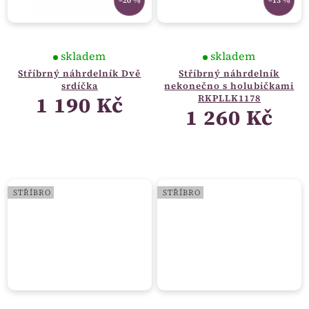
–20 %
–13 %
skladem
skladem
Stříbrný náhrdelník Dvě
Stříbrný náhrdelník
srdíčka
nekonečno s holubičkami
1 190 Kč
RKPLLK1178
1 260 Kč
STŘÍBRO
STŘÍBRO