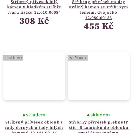
Stříbrný přívěsek bílý
Stříbrný přívěsek modrý
kámen v hladkém stříbře
oválný kámen se stříbrným
tvaru lístku 12.010.00084
lemem, dvojočko
308 Kč
12.080.00123
455 Kč
STŘÍBRO
STŘÍBRO
skladem
skladem
Stříbrný přívěsek oblouk z
Stříbrný přívěsek přehnutý
řady černých a řady bílých
štít - 5 kamínků do oblouku
kamenů 12.141.00116
proti čtvercovému