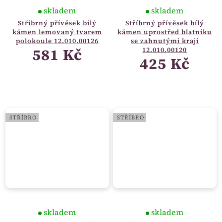
skladem
skladem
Stříbrný přívěsek bílý
Stříbrný přívěsek bílý
kámen lemovaný tvarem
kámen uprostřed blatníku
polokoule 12.010.00126
se zahnutými kraji
581 Kč
12.010.00120
425 Kč
STŘÍBRO
STŘÍBRO
skladem
skladem