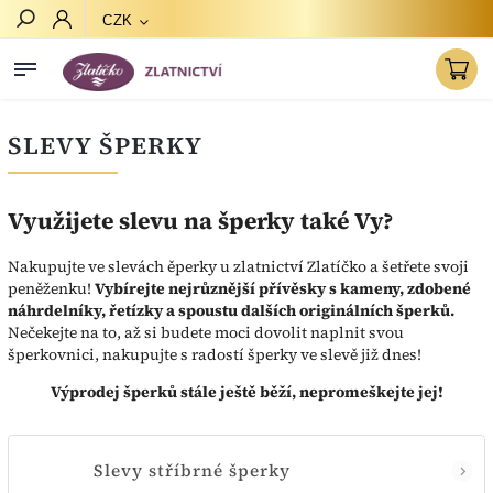
CZK
Hledat
SLEVY ŠPERKY
Využijete slevu na šperky také Vy?
Nakupujte ve slevách ěperky u zlatnictví Zlatíčko a šetřete svoji
peněženku!
Vybírejte nejrůznější přívěsky s kameny, zdobené
náhrdelníky, řetízky a spoustu dalších originálních šperků.
Nečekejte na to, až si budete moci dovolit naplnit svou
šperkovnici, nakupujte s radostí šperky ve slevě již dnes!
Výprodej šperků stále ještě běží, nepromeškejte jej!
Slevy stříbrné šperky