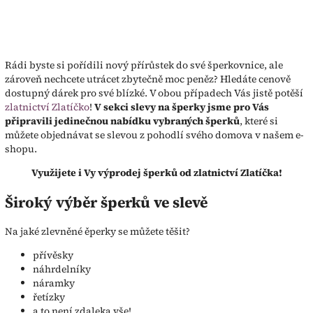
Rádi byste si pořídili nový přírůstek do své šperkovnice, ale
zároveň nechcete utrácet zbytečně moc peněz? Hledáte cenově
dostupný dárek pro své blízké. V obou případech Vás jistě potěší
zlatnictví Zlatíčko
!
V sekci slevy na šperky jsme pro Vás
připravili jedinečnou nabídku vybraných šperků
, které si
můžete objednávat se slevou z pohodlí svého domova v našem e-
shopu.
Využijete i Vy výprodej šperků od zlatnictví Zlatíčka!
Široký výběr šperků ve slevě
Na jaké zlevněné ěperky se můžete těšit?
přívěsky
náhrdelníky
náramky
řetízky
a to není zdaleka vše!