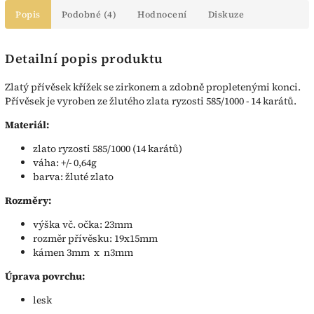
Popis
Podobné (4)
Hodnocení
Diskuze
Detailní popis produktu
Zlatý přívěsek křížek se zirkonem a zdobně propletenými konci.
Přívěsek je vyroben ze žlutého zlata ryzosti 585/1000 - 14 karátů.
Materiál:
zlato ryzosti 585/1000 (14 karátů)
váha: +/- 0,64g
barva: žluté zlato
Rozměry:
výška vč. očka: 23mm
rozměr přívěsku: 19x15mm
kámen 3mm x n3mm
Úprava povrchu:
lesk