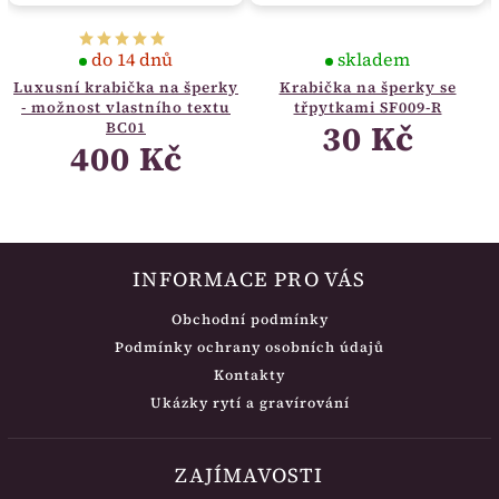
do 14 dnů
skladem
Luxusní krabička na šperky
Krabička na šperky se
- možnost vlastního textu
třpytkami SF009-R
30 Kč
BC01
400 Kč
INFORMACE PRO VÁS
Obchodní podmínky
Podmínky ochrany osobních údajů
Kontakty
Ukázky rytí a gravírování
ZAJÍMAVOSTI