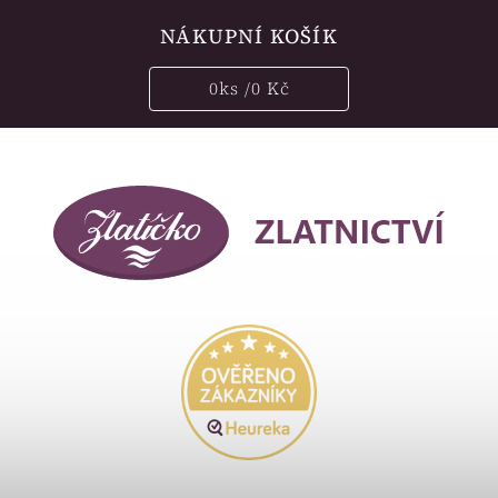
NÁKUPNÍ KOŠÍK
0
ks /
0 Kč