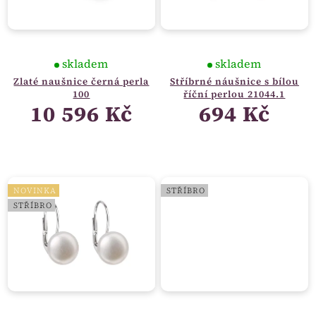
skladem
skladem
Zlaté naušnice černá perla
Stříbrné náušnice s bílou
100
říční perlou 21044.1
10 596 Kč
694 Kč
NOVINKA
STŘÍBRO
STŘÍBRO