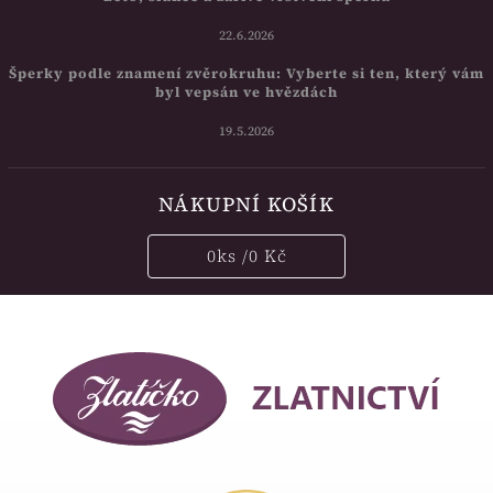
22.6.2026
Šperky podle znamení zvěrokruhu: Vyberte si ten, který vám
byl vepsán ve hvězdách
19.5.2026
NÁKUPNÍ KOŠÍK
0
ks /
0 Kč