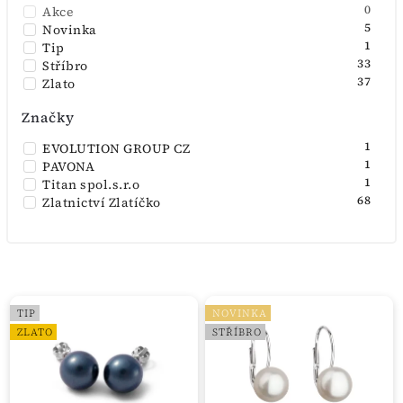
0
Akce
5
Novinka
1
Tip
33
Stříbro
37
Zlato
Značky
1
EVOLUTION GROUP CZ
1
PAVONA
1
Titan spol.s.r.o
68
Zlatnictví Zlatíčko
TIP
NOVINKA
ZLATO
STŘÍBRO