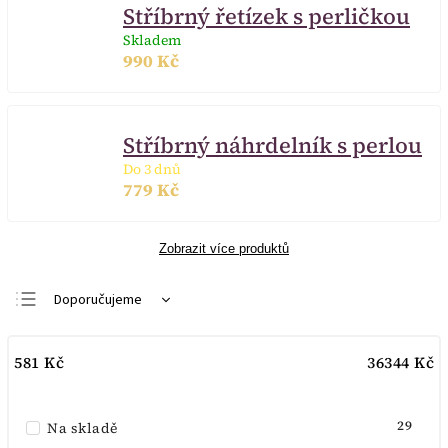
Stříbrný řetízek s perličkou
Skladem
990 Kč
Stříbrný náhrdelník s perlou
Do 3 dnů
779 Kč
Zobrazit více produktů
Doporučujeme
Nejlevnější
581
Kč
36344
Kč
Nejdražší
Nejprodávanější
29
Na skladě
Abecedně