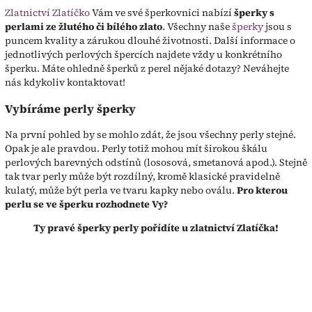
Zlatnictví Zlatíčko
Vám ve své šperkovnici nabízí
šperky s
perlami ze žlutého či bílého zlato
. Všechny naše
šperky
jsou s
puncem kvality a zárukou dlouhé životnosti. Další informace o
jednotlivých perlových špercích najdete vždy u konkrétního
šperku. Máte ohledně šperků z perel nějaké dotazy? Neváhejte
nás kdykoliv kontaktovat!
Vybíráme perly šperky
Na první pohled by se mohlo zdát, že jsou všechny perly stejné.
Opak je ale pravdou. Perly totiž mohou mít širokou škálu
perlových barevných odstínů (lososová, smetanová apod.). Stejně
tak tvar perly může být rozdílný, kromě klasické pravidelně
kulatý, může být perla ve tvaru kapky nebo oválu.
Pro kterou
perlu se ve šperku rozhodnete Vy?
Ty pravé šperky perly pořídíte u zlatnictví Zlatíčka!