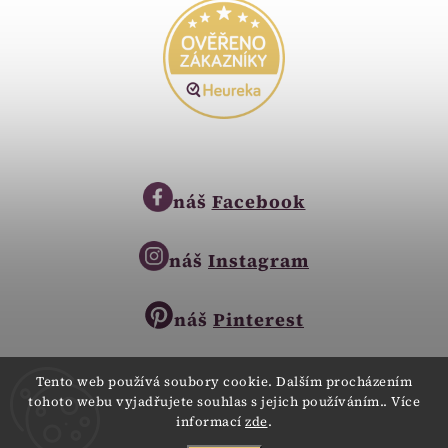
náš
Facebook
náš
Instagram
náš
Pinterest
Tento web používá soubory cookie. Dalším procházením
tohoto webu vyjadřujete souhlas s jejich používáním.. Více
Copyright © 2023
informací
zde
.
Zlatnictví Zlatíčko