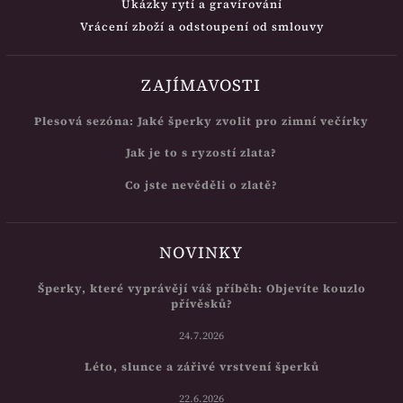
Ukázky rytí a gravírování
Vrácení zboží a odstoupení od smlouvy
ZAJÍMAVOSTI
Plesová sezóna: Jaké šperky zvolit pro zimní večírky
Jak je to s ryzostí zlata?
Co jste nevěděli o zlatě?
NOVINKY
Šperky, které vyprávějí váš příběh: Objevíte kouzlo
přívěsků?
24.7.2026
Léto, slunce a zářivé vrstvení šperků
22.6.2026