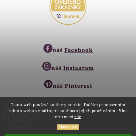
náš
Facebook
náš
Instagram
náš
Pinterest
Tento web používá soubory cookie. Dalším procházením
tohoto webu vyjadřujete souhlas s jejich používáním.. Více
Copyright © 2023
informací
zde
.
Zlatnictví Zlatíčko
obchod@zlatnictvi-zlaticko.cz
Všechna práva vyhrazena.
Nastavení
+420 777 007 189
Webdesign
Digitalka.cz