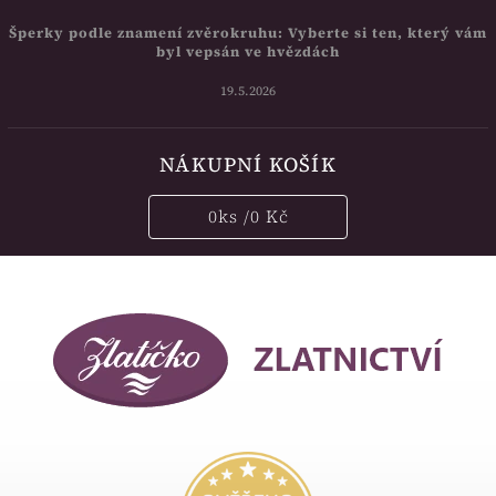
Šperky podle znamení zvěrokruhu: Vyberte si ten, který vám
byl vepsán ve hvězdách
19.5.2026
NÁKUPNÍ KOŠÍK
0
ks /
0 Kč