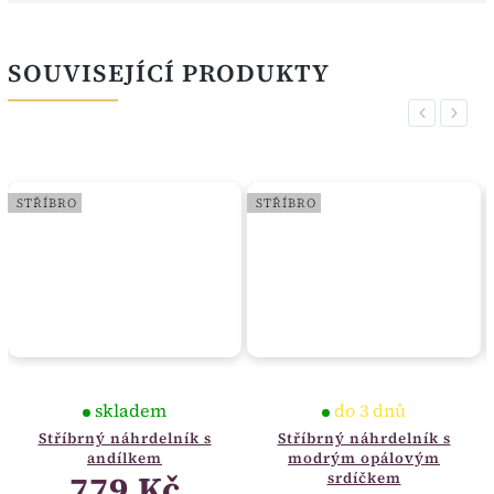
SOUVISEJÍCÍ PRODUKTY
Previous
Next
STŘÍBRO
STŘÍBRO
skladem
do 3 dnů
Stříbrný náhrdelník s
Stříbrný náhrdelník s
andílkem
modrým opálovým
779 Kč
srdíčkem