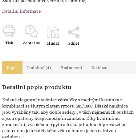
Zlaté dětské náušnice větrníky s kamínky.
Detailní informace
Tisk
Zeptat se
Hlídat
Sdílet
Popis
Podobné (4)
Hodnocení
Diskuze
Detailní popis produktu
Krásné elegantní náušnice větrníčky s modrými kamínky v
kombinaci se žlutým zlatem ryzosti 585/1000. Dětské naušnice
jsou vyráběny tak, aby dobře seděly i v těch nejmenších ouškách
a jsou opatřeny bezpečnostním zámkem. Díky kvalitnímu
zpracování, vysokému třpytu a lesku je budou doprovázet po
celou dobu jejich dětského věku a budou jejich oslnivou
ozdobou.