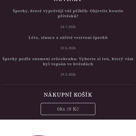
Šperky, které vyprávějí váš příběh: Objevíte kouzlo
přívěsků?
24.7.2026
Léto, slunce a zářivé vrstvení šperků
22.6.2026
Šperky podle znamení zvěrokruhu: Vyberte si ten, který vám
byl vepsán ve hvězdách
19.5.2026
NÁKUPNÍ KOŠÍK
0
ks /
0 Kč