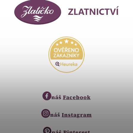
náš
Facebook
náš
Instagram
náš
Pinterest