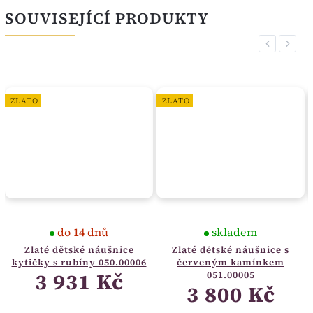
SOUVISEJÍCÍ PRODUKTY
Previous
Next
ZLATO
ZLATO
do 14 dnů
skladem
Zlaté dětské náušnice
Zlaté dětské náušnice s
kytičky s rubíny 050.00006
červeným kamínkem
3 931 Kč
051.00005
3 800 Kč