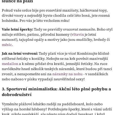
slunce na pláži
Pokud vaše srdce bije pro rozevláté maxišaty, háčkované topy,
divoké vzory a nejraději byste chodila celé léto bosá, jste rozená
bohémka. Pro vás je léto vrcholem roku!
Vaše letní šperky:
Tady se pravidly svazovat nemusíte. Boho styl
miluje stříbro, patinu, přírodní kameny (
vltavín
je letní
nutnost!), tajuplné opály a motivy jako jsou mušličky, hvězdy či
měsíc
.
Jak na letní vrstvení:
Tady platí více je více! Kombinujte klidně
stříbrné řetízky s korálky. Nebojte se na krk pověsit masivnější
medailon
a k němu přidat dva kratší, jemnější řetízky. Na ruce
navlékněte hned několik tenkých náramků, které budou při tanci
zvonit, a nezapomeňte ani na
náramky na nohu
- v sandálkách
nebo naboso v písku vypadají neuvěřitelně sexy!
3. Sportovní minimalistka: Akční léto plné pohybu a
dobrodružství
Vyměníte plážové lehátko raději za paddleboard, kolo nebo
výšlap na horské hřebeny? Potřebujete šperky, které s vámi udrží
krok, nikde nepřekáží, ale přesto vám dodají ženskost, i když