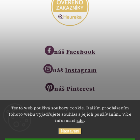
náš
Facebook
náš
Instagram
náš
Pinterest
Tento web používá soubory cookie. Dalším procházením
tohoto webu vyjadřujete souhlas s jejich používáním.. Více
Copyright © 2023
informací
zde
.
Zlatnictví Zlatíčko
obchod@zlatnictvi-zlaticko.cz
Všechna práva vyhrazena.
Nastavení
+420 777 007 189
Webdesign
Digitalka.cz