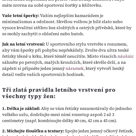
máte zrovna na sobě sportovní šortky a kšiltovku.
Vaše letní šperky:
Vaším nejlepším kamarádem je
minimalismus a odolnost. Skvělou volbou je bílé zlato nebo
vysoce kvalitní stříbro bez složitých a ostrých přívěsků, které by
se mohly zachytit o oblečení nebo batoh.
Jak na letní vrstvení:
U sportovního stylu vrstvěte s rozumem,
aby vám šperky při pohybu nepřekážely. Zvolte dva ultra tenké
řetízky těsně u krku, které téměř neucítíte. Místo visacích
náušnic
sáhněte po pevných, malých kroužcích, které skvěle drží, a na
zápěstí si připněte jeden jemný
náramek
, který vytvoří hezký
detail vedle vašich sportovních hodinek.
Tři zlatá pravidla letního vrstvení pro
všechny typy žen:
1. Délka je základ:
Aby se vám řetízky nezamotávaly do jednoho
velkého uzlu, dodržujte mezi nimi rozestup aspoň 2 až 3
centimetry (např. kombinujte délky 40 cm, 42 cm a 45 cm).
2. Míchejte tloušťku a textury:
Spojte jeden jemný očkový řetízek,