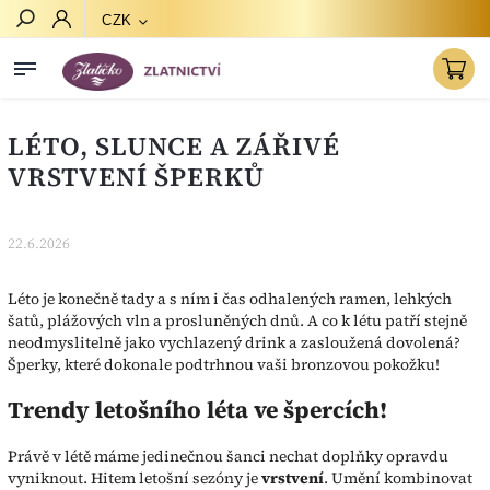
CZK
Hledat
LÉTO, SLUNCE A ZÁŘIVÉ
VRSTVENÍ ŠPERKŮ
22.6.2026
Léto je konečně tady a s ním i čas odhalených ramen, lehkých
šatů, plážových vln a prosluněných dnů. A co k létu patří stejně
neodmyslitelně jako vychlazený drink a zasloužená dovolená?
Šperky, které dokonale podtrhnou vaši bronzovou pokožku!
Trendy letošního léta ve špercích!
Právě v létě máme jedinečnou šanci nechat doplňky opravdu
vyniknout. Hitem letošní sezóny je
vrstvení
. Umění kombinovat