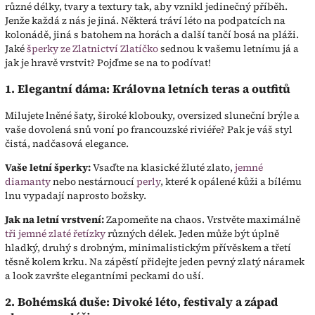
různé délky, tvary a textury tak, aby vznikl jedinečný příběh.
Jenže každá z nás je jiná. Některá tráví léto na podpatcích na
kolonádě, jiná s batohem na horách a další tančí bosá na pláži.
Jaké
šperky ze Zlatnictví Zlatíčko
sednou k vašemu letnímu já a
jak je hravě vrstvit? Pojďme se na to podívat!
1. Elegantní dáma: Královna letních teras a outfitů
Milujete lněné šaty, široké klobouky, oversized sluneční brýle a
vaše dovolená snů voní po francouzské riviéře? Pak je váš styl
čistá, nadčasová elegance.
Vaše letní šperky:
Vsaďte na klasické žluté zlato,
jemné
diamanty
nebo nestárnoucí
perly
, které k opálené kůži a bílému
lnu vypadají naprosto božsky.
Jak na letní vrstvení:
Zapomeňte na chaos. Vrstvěte maximálně
tři jemné zlaté řetízky
různých délek. Jeden může být úplně
hladký, druhý s drobným, minimalistickým přívěskem a třetí
těsně kolem krku. Na zápěstí přidejte jeden pevný zlatý náramek
a look završte elegantními peckami do uší.
2. Bohémská duše: Divoké léto, festivaly a západ