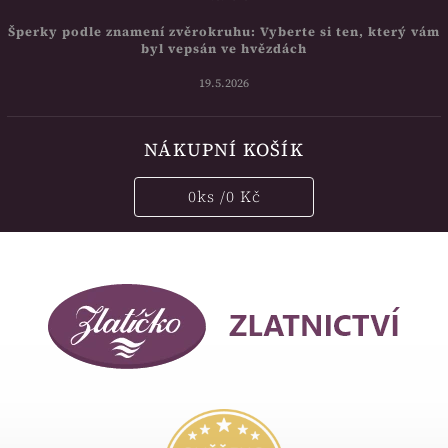
Šperky podle znamení zvěrokruhu: Vyberte si ten, který vám
byl vepsán ve hvězdách
19.5.2026
NÁKUPNÍ KOŠÍK
0
ks /
0 Kč