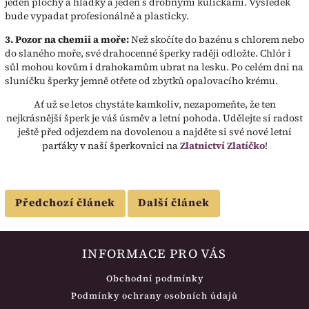
jeden plochý a hladký a jeden s drobnými kuličkami. Výsledek
bude vypadat profesionálně a plasticky.
3. Pozor na chemii a moře:
Než skočíte do bazénu s chlorem nebo
do slaného moře, své drahocenné šperky raději odložte. Chlór i
sůl mohou kovům i drahokamům ubrat na lesku. Po celém dni na
sluníčku šperky jemně otřete od zbytků opalovacího krému.
Ať už se letos chystáte kamkoliv, nezapomeňte, že ten
nejkrásnější šperk je váš úsměv a letní pohoda. Udělejte si radost
ještě před odjezdem na dovolenou a najděte si své nové letní
parťáky v naší šperkovnici na
Zlatnictví Zlatíčko
!
Předchozí článek
Další článek
INFORMACE PRO VÁS
Obchodní podmínky
Podmínky ochrany osobních údajů