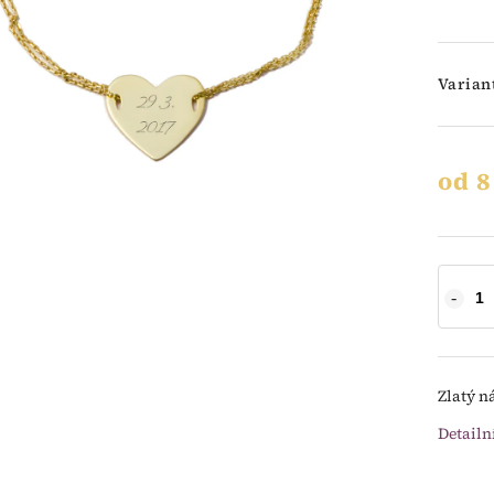
Varian
od
8
Zlatý n
Detailn