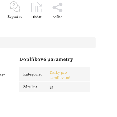
Zeptat se
Hlídat
Sdílet
Doplňkové parametry
Dárky pro
Kategorie
:
ést
zamilované
Záruka
:
24