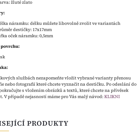
arva: žluté zlato
y:
élka náramku: délku můžete libovolně zvolit ve variantách
růměr destičky: 17x17mm
ířka oček náramku: 0,5mm
 povrchu:
esk
ka:
kových službách nezapomeňte vložit vybrané varianty přenosu
fie nebo fotografií které chcete vyznačit na destičku. Po odeslání do
pokračujte s vložením obrázků a textů, které chcete na přívěsek
t. V případě nejasností máme pro Vás malý návod:
KLIKNI
ISEJÍCÍ PRODUKTY