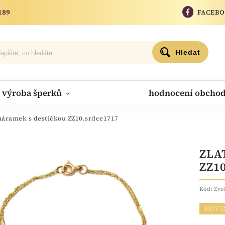
189
FACEB
Hledat
výroba šperků
hodnocení obcho
 náramek s destičkou ZZ10.srdce1717
ZLA
ZZ1
Kód:
Zvo
NOVI