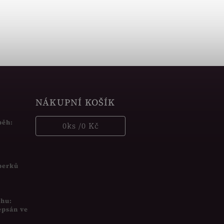
NÁKUPNÍ KOŠÍK
běh:
0
ks /
0 Kč
šperků
uhu:
epsán ve