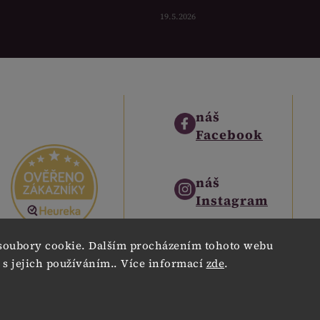
19.5.2026
náš
Facebook
náš
Instagram
soubory cookie. Dalším procházením tohoto webu
náš
 s jejich používáním.. Více informací
zde
.
Pinterest