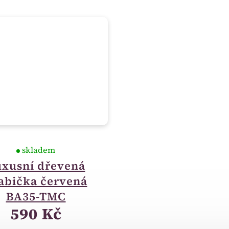
skladem
xusní dřevená
abička červená
BA35-TMC
590 Kč