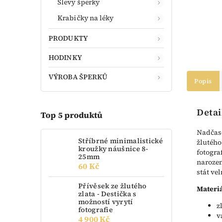
Slevy šperky
Krabičky na léky
PRODUKTY
HODINKY
VÝROBA ŠPERKŮ
Popis
Detai
Top 5 produktů
Nadčaso
Stříbrné minimalistické
žlutého
kroužky náušnice 8-
fotogra
25mm
narozen
60 Kč
stát ve
Přívěsek ze žlutého
Materiá
zlata - Destička s
možností vyrytí
z
fotografie
v
4 900 Kč