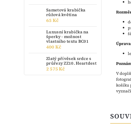
b
Sametová krabička
Rozměr
růžová květina
65 Kč
d
p
Luxusní krabička na
š
šperky - možnost
vlastního textu BC01
Úprava
400 Kč
l
Zlatý přívěsek srdce s
průřezy ZZ10. Heartdest
Poznám
2 575 Kč
V doplň
fotogra
košíku 
vyznači
SOUV