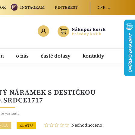
OOK
INSTAGRAM
PINTEREST
CZK
Nákupní košík
Prázdný košík
du
o nás
časté dotazy
kontakty
TÝ NÁRAMEK S DESTIČKOU
0.SRDCE1717
lte variantu
Neohodnoceno
NKA
ZLATO