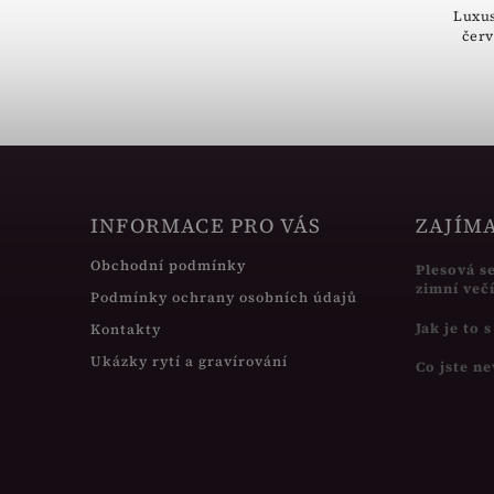
Luxus
červ
INFORMACE PRO VÁS
ZAJÍM
Obchodní podmínky
Plesová s
zimní več
Podmínky ochrany osobních údajů
Jak je to 
Kontakty
Ukázky rytí a gravírování
Co jste ne