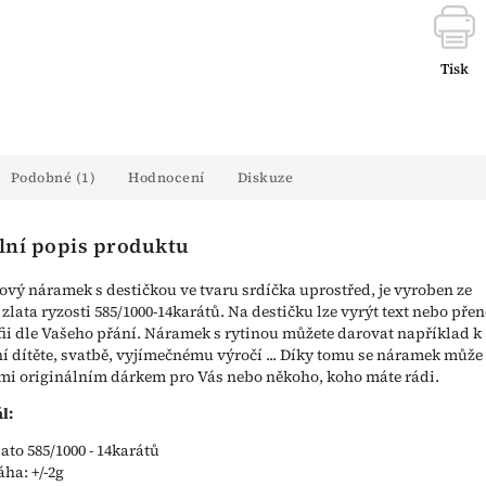
Tisk
Podobné (1)
Hodnocení
Diskuze
lní popis produktu
vý náramek s destičkou ve tvaru srdíčka uprostřed, je vyroben ze
 zlata ryzosti 585/1000-14karátů. Na destičku lze vyrýt text nebo přen
fii dle Vašeho přání. Náramek s rytinou můžete darovat například k
í dítěte, svatbě, vyjímečnému výročí ... Díky tomu se náramek může
lmi originálním dárkem pro Vás nebo někoho, koho máte rádi.
l:
lato 585/1000 - 14karátů
áha: +/-2g