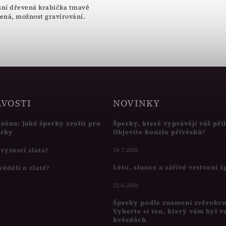
ní dřevená krabička tmavě
ená, možnost gravírování.
AVOSTI
NOVINKY
ezóna: Jaké šperky zvolit pro
Šperky, které vyprávějí váš pří
írky
Objevíte kouzlo přívěsků?
s ryzostí zlata?
24.7.2026
Léto, slunce a zářivé vrstvení 
věděli o zlatě?
22.6.2026
Šperky podle znamení zvěrokr
Vyberte si ten, který vám byl v
hvězdách