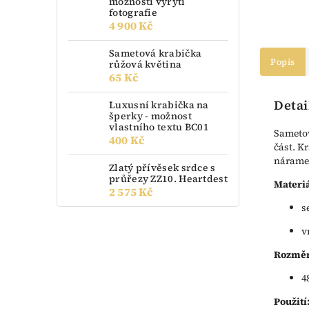
možností vyrytí
fotografie
4 900 Kč
Sametová krabička
Popis
růžová květina
65 Kč
Detai
Luxusní krabička na
šperky - možnost
vlastního textu BC01
Sametov
400 Kč
část. K
nárame
Zlatý přívěsek srdce s
průřezy ZZ10. Heartdest
Materiá
2 575 Kč
s
v
Rozměr
4
Použití