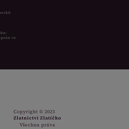
šperků
uhu:
epsán ve
Copyright © 2023
Zlatnictví Zlatíčko
Všechna práva