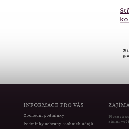
do 3 dnů
Stříbrný náramek
St
srdíčka s granáty
ko
970.00001
2 508 Kč
Stříbrný náramek s českými
Stř
granáty, certifikát pravosti.
gra
INFORMACE PRO VÁS
ZAJÍM
Obchodní podmínky
Plesová s
zimní več
Podmínky ochrany osobních údajů