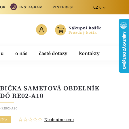
OOK
INSTAGRAM
PINTEREST
CZK
Nákupní košík
Prázdný košík
du
o nás
časté dotazy
kontakty
BIČKA SAMETOVÁ OBDELNÍK
DÓ RE02-A10
-RE02-A10
Neohodnoceno
NKA