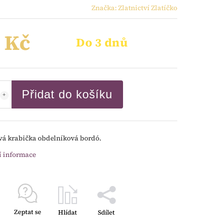
Značka:
Zlatnictví Zlatíčko
 Kč
Do 3 dnů
Přidat do košíku
á krabička obdelníková bordó.
í informace
Zeptat se
Hlídat
Sdílet