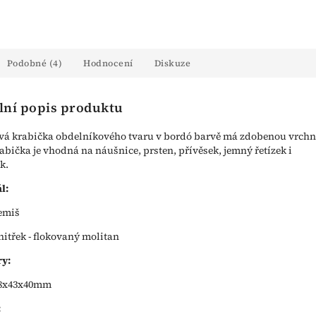
Podobné (4)
Hodnocení
Diskuze
lní popis produktu
á krabička obdelníkového tvaru v bordó barvě má zdobenou vrchn
rabička je vhodná na náušnice, prsten, přívěsek, jemný řetízek i
k.
l:
emiš
nitřek - flokovaný molitan
y:
8x43x40mm
: