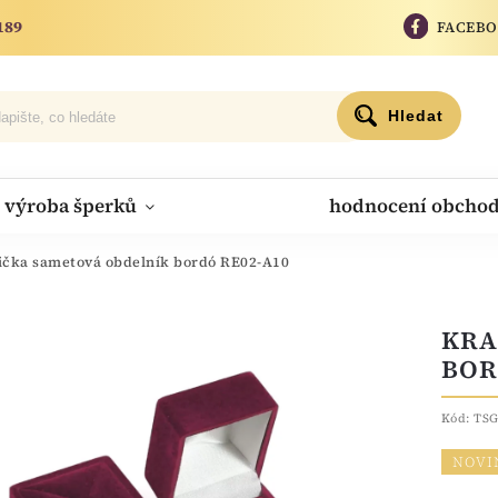
189
FACEB
Hledat
výroba šperků
hodnocení obcho
ička sametová obdelník bordó RE02-A10
KRA
BOR
Kód:
TSG
NOVI