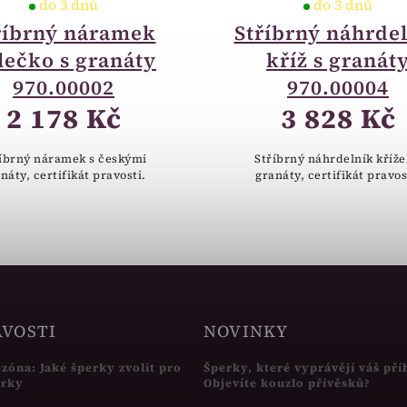
do 3 dnů
do 3 dnů
říbrný náramek
Stříbrný náhrde
lečko s granáty
kříž s granát
970.00002
970.00004
2 178 Kč
3 828 Kč
íbrný náramek s českými
Stříbrný náhrdelník kříže
náty, certifikát pravosti.
granáty, certifikát pravos
AVOSTI
NOVINKY
ezóna: Jaké šperky zvolit pro
Šperky, které vyprávějí váš pří
írky
Objevíte kouzlo přívěsků?