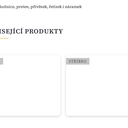
áušnice, prsten, přívěsek, řetízek i náramek
ISEJÍCÍ PRODUKTY
O
STŘÍBRO