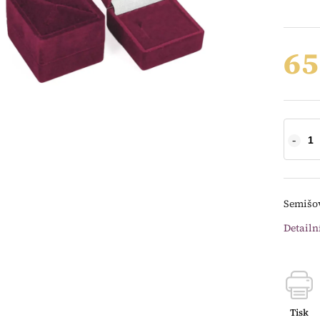
65
Semišov
Detailn
Tisk