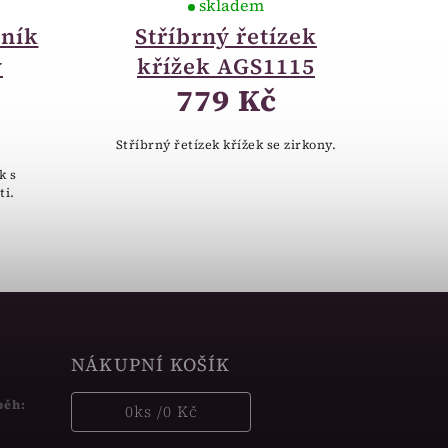
skladem
lník
Stříbrný řetízek
y
křížek AGS1115
779 Kč
Stříbrný řetízek křížek se zirkony.
k s
ti.
NÁKUPNÍ KOŠÍK
běh:
0
ks /
0 Kč