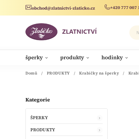
+420 777 007 
obchod@zlatnictvi-zlaticko.cz
šperky
produkty
hodinky
novinky
Domů
/
PRODUKTY
/
Krabičky na šperky
/
Krab
Kategorie
ŠPERKY
PRODUKTY