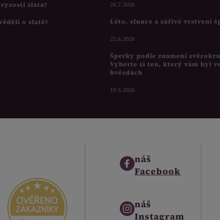
s ryzostí zlata?
24.7.2026
Léto, slunce a zářivé vrstvení 
věděli o zlatě?
22.6.2026
Šperky podle znamení zvěrokr
Vyberte si ten, který vám byl v
hvězdách
19.5.2026
náš
Facebook
náš
Instagram