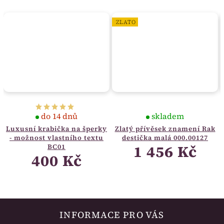
ZLATO
do 14 dnů
skladem
Luxusní krabička na šperky
Zlatý přívěsek znamení Rak
- možnost vlastního textu
destička malá 000.00127
1 456 Kč
BC01
400 Kč
INFORMACE PRO VÁS