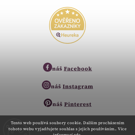
náš
Facebook
náš
Instagram
náš
Pinterest
Tento web používá soubory cookie. Dalším procházením
tohoto webu vyjadřujete souhlas s jejich používáním.. Více
Copyright © 2023
informací
zde
.