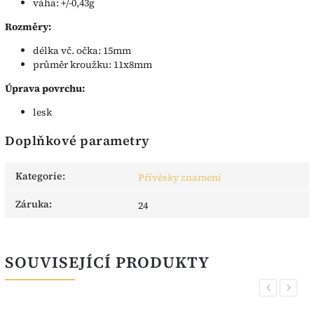
váha: +/-0,43g
Rozměry:
délka vč. očka: 15mm
průměr kroužku: 11x8mm
Úprava povrchu:
lesk
Doplňkové parametry
Kategorie
:
Přívěsky znamení
Záruka
:
24
SOUVISEJÍCÍ PRODUKTY
Previous
Next