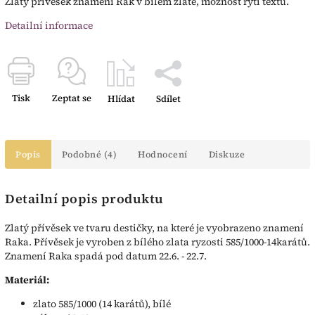
Zlatý přívěsek znamení Rak v bílém zlatě, možnost rytí textu.
Detailní informace
Tisk
Zeptat se
Hlídat
Sdílet
Popis
Podobné (4)
Hodnocení
Diskuze
Detailní popis produktu
Zlatý přívěsek ve tvaru destičky, na které je vyobrazeno znamení
Raka. Přívěsek je vyroben z bílého zlata ryzosti 585/1000-14karátů.
Znamení Raka spadá pod datum 22.6. - 22.7.
Materiál:
zlato 585/1000 (14 karátů), bílé