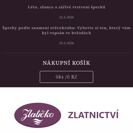
Léto, slunce a zářivé vrstvení šperků
22.6.2026
Šperky podle znamení zvěrokruhu: Vyberte si ten, který vám
byl vepsán ve hvězdách
19.5.2026
NÁKUPNÍ KOŠÍK
0
ks /
0 Kč