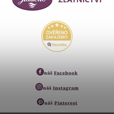
náš
Facebook
náš
Instagram
náš
Pinterest