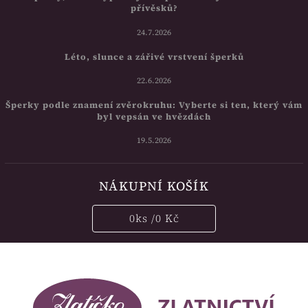
přívěsků?
24.7.2026
Léto, slunce a zářivé vrstvení šperků
22.6.2026
Šperky podle znamení zvěrokruhu: Vyberte si ten, který vám
byl vepsán ve hvězdách
19.5.2026
NÁKUPNÍ KOŠÍK
0
ks /
0 Kč