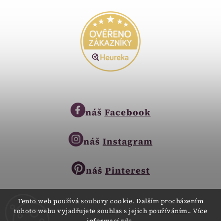
náš
Facebook
náš
Instagram
náš
Pinterest
Tento web používá soubory cookie. Dalším procházením
tohoto webu vyjadřujete souhlas s jejich používáním.. Více
Copyright © 2023
informací
zde
.