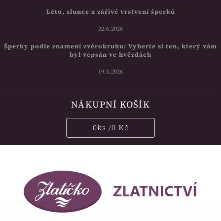
Léto, slunce a zářivé vrstvení šperků
22.6.2026
Šperky podle znamení zvěrokruhu: Vyberte si ten, který vám
byl vepsán ve hvězdách
19.5.2026
NÁKUPNÍ KOŠÍK
0
ks /
0 Kč