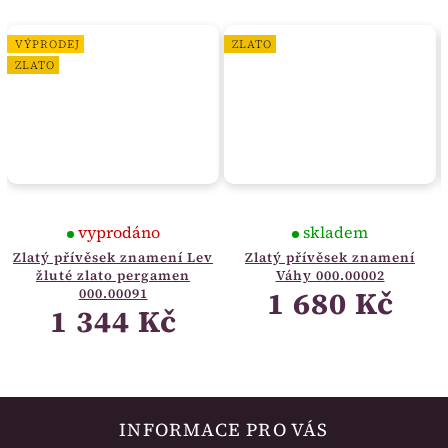
VÝPRODEJ
ZLATO
ZLATO
vyprodáno
skladem
Zlatý přívěsek znamení Lev
Zlatý přívěsek znamení
žluté zlato pergamen
Váhy 000.00002
1 680 Kč
000.00091
1 344 Kč
INFORMACE PRO VÁS