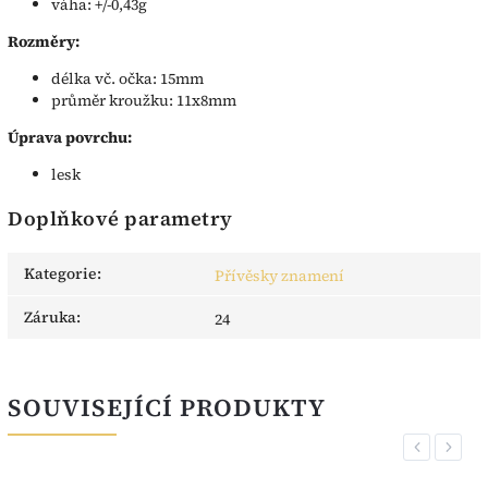
váha: +/-0,43g
Rozměry:
délka vč. očka: 15mm
průměr kroužku: 11x8mm
Úprava povrchu:
lesk
Doplňkové parametry
Kategorie
:
Přívěsky znamení
Záruka
:
24
SOUVISEJÍCÍ PRODUKTY
Previous
Next