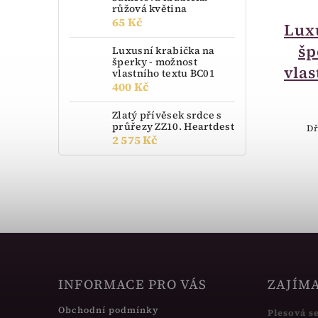
momentálně nedostupné
růžová květina
65 Kč
Luxusní krabička na
Lux
šperky - možnost
šp
Luxusní krabička na
šperky - možnost
vlastního textu BA11
vlas
vlastního textu BC01
400 Kč
400 Kč
Zlatý přívěsek srdce s
průřezy ZZ10. Heartdest
Luxusní Krabička na šperky - dřevo
Dř
2 575 Kč
INFORMACE PRO VÁS
ZAJÍM
Obchodní podmínky
Plesová s