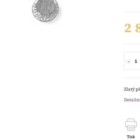
2 
Zlatý p
Detailn
Tisk