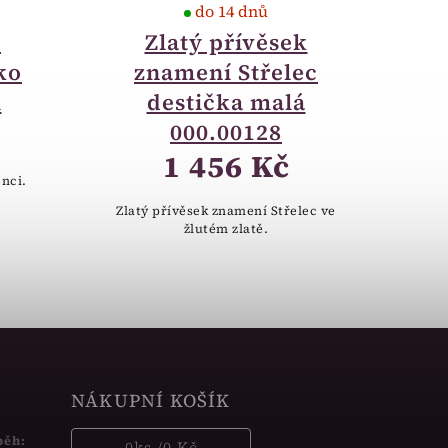
do 14 dnů
k
Zlatý přívěsek
ko
znamení Střelec
i
destička malá
000.00128
1 456 Kč
enci.
Zlatý přívěsek znamení Střelec ve
žlutém zlatě.
NÁKUPNÍ KOŠÍK
běh:
0
ks /
0 Kč