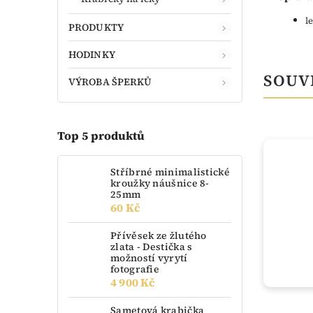
l
PRODUKTY
HODINKY
SOUV
VÝROBA ŠPERKŮ
Top 5 produktů
TIP
Stříbrné minimalistické
kroužky náušnice 8-
25mm
60 Kč
Přívěsek ze žlutého
zlata - Destička s
možností vyrytí
fotografie
4 900 Kč
Sametová krabička