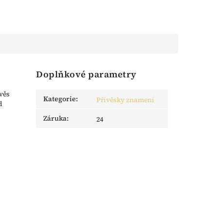
Doplňkové parametry
věs
Kategorie
:
Přívěsky znamení
d
Záruka
:
24