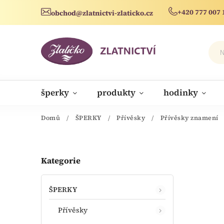
+420 777 007 
obchod@zlatnictvi-zlaticko.cz
šperky
produkty
hodinky
novinky
Domů
/
ŠPERKY
/
Přívěsky
/
Přívěsky znamení
Kategorie
ŠPERKY
Přívěsky