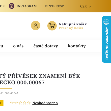
OOK
INSTAGRAM
PINTEREST
CZK
Nákupní košík
Prázdný košík
du
o nás
časté dotazy
kontakty
TÝ PŘÍVĚSEK ZNAMENÍ BÝK
EČKO 000.00067
.01.000.00067
Neohodnoceno
O