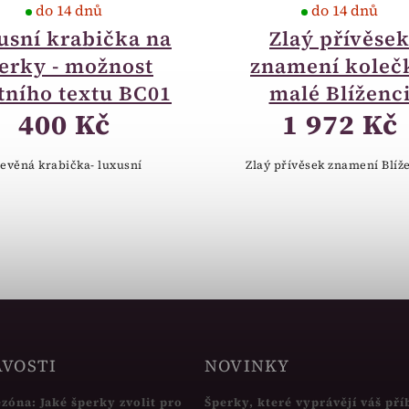
do 14 dnů
do 14 dnů
usní krabička na
Zlaý přívěse
erky - možnost
znamení koleč
tního textu BC01
malé Blíženc
400 Kč
1 972 Kč
evěná krabička- luxusní
Zlaý přívěsek znamení Blíž
AVOSTI
NOVINKY
ezóna: Jaké šperky zvolit pro
Šperky, které vyprávějí váš pří