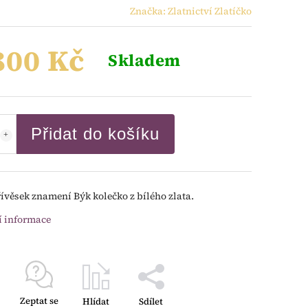
Značka:
Zlatnictví Zlatíčko
800 Kč
Skladem
Přidat do košíku
řívěsek znamení Býk kolečko z bílého zlata.
í informace
Zeptat se
Hlídat
Sdílet