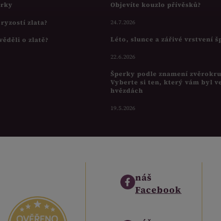
írky
Objevíte kouzlo přívěsků?
s ryzostí zlata?
24.7.2026
Léto, slunce a zářivé vrstvení 
věděli o zlatě?
22.6.2026
Šperky podle znamení zvěrokr
Vyberte si ten, který vám byl v
hvězdách
19.5.2026
náš
Facebook