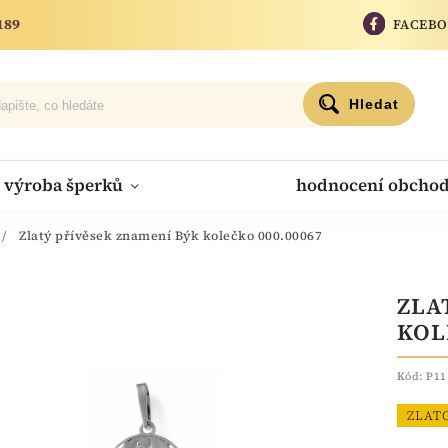
189
FACEB
Hledat
výroba šperků
hodnocení obcho
/
Zlatý přívěsek znamení Býk kolečko 000.00067
ZLA
KOL
Kód:
P11
ZLAT