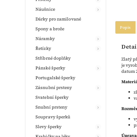
Náušnice
Dárky pro zamilované
Popis
Spony a brože
Náramky
Detai
Řetízky
Stříbrné doplňky
Zlatý p
je vyro
Pánské šperky
datum 21
Portugalské šperky
Materiá
Zásnubní prsteny
z
Svatební šperky
v
Snubní prsteny
Rozměr
Soupravy šperků
v
p
Slevy šperky
Úprava
Krabičky na léky