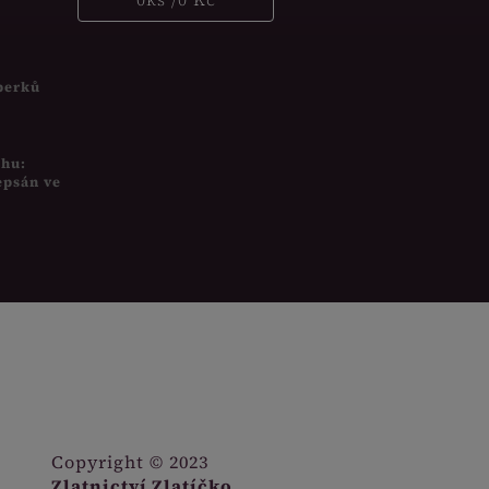
šperků
uhu:
epsán ve
Copyright © 2023
Zlatnictví Zlatíčko