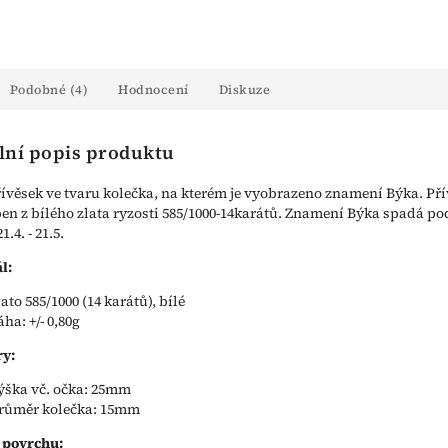
Podobné (4)
Hodnocení
Diskuze
lní popis produktu
řívěsek ve tvaru kolečka, na kterém je vyobrazeno znamení Býka. Pří
ben z bílého zlata ryzosti 585/1000-14karátů. Znamení Býka spadá po
.4. - 21.5.
l:
lato 585/1000 (14 karátů), bílé
áha: +/- 0,80g
y:
ýška vč. očka: 25mm
růměr kolečka: 15mm
 povrchu: