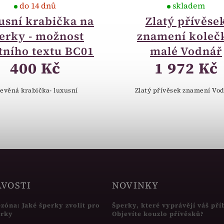
do 14 dnů
skladem
usní krabička na
Zlatý přívěse
erky - možnost
znamení koleč
tního textu BC01
malé Vodnář
400 Kč
1 972 Kč
evěná krabička- luxusní
Zlatý přívěsek znamení Vod
AVOSTI
NOVINKY
ezóna: Jaké šperky zvolit pro
Šperky, které vyprávějí váš pří
írky
Objevíte kouzlo přívěsků?