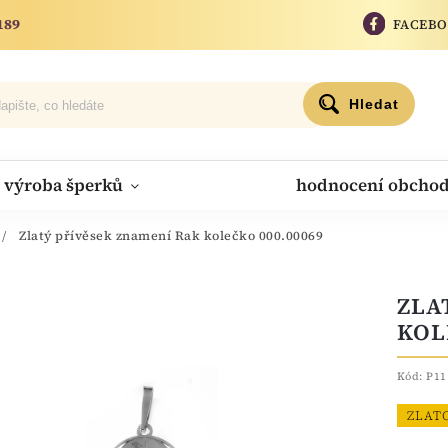
189
FACEB
Hledat
výroba šperků
hodnocení obcho
/
Zlatý přívěsek znamení Rak kolečko 000.00069
ZLA
KOL
Kód:
P11
ZLAT