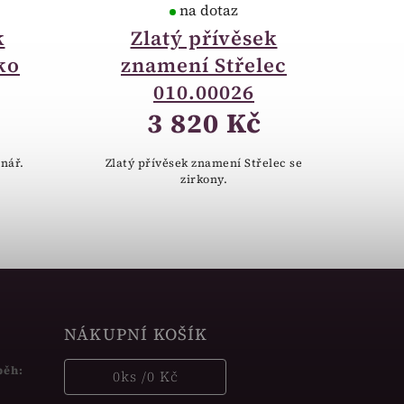
na dotaz
k
Zlatý přívěsek
ko
znamení Střelec
010.00026
3 820 Kč
nář.
Zlatý přívěsek znamení Střelec se
zirkony.
NÁKUPNÍ KOŠÍK
běh:
0
ks /
0 Kč