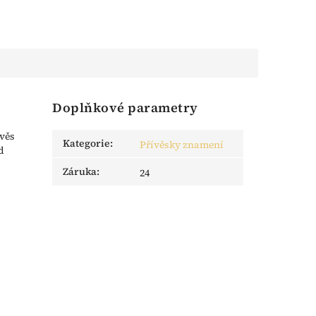
Doplňkové parametry
ívěs
Kategorie
:
Přívěsky znamení
d
Záruka
:
24