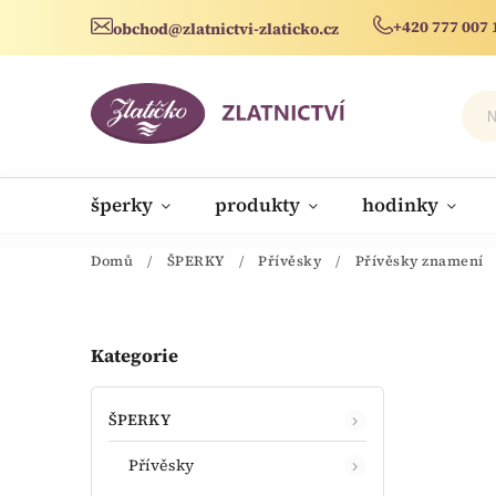
+420 777 007 
obchod@zlatnictvi-zlaticko.cz
šperky
produkty
hodinky
novinky
Domů
/
ŠPERKY
/
Přívěsky
/
Přívěsky znamení
Kategorie
ŠPERKY
Přívěsky