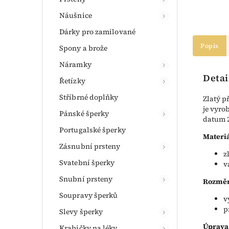
Náušnice
Dárky pro zamilované
Popis
Spony a brože
Náramky
Detai
Řetízky
Stříbrné doplňky
Zlatý p
je vyro
Pánské šperky
datum 22
Portugalské šperky
Materiá
Zásnubní prsteny
z
Svatební šperky
v
Snubní prsteny
Rozměr
Soupravy šperků
v
p
Slevy šperky
Úprava
Krabičky na léky