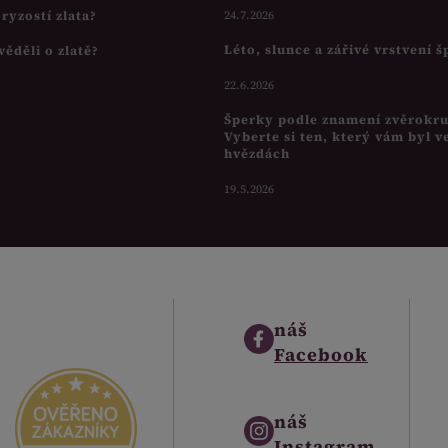
s ryzostí zlata?
24.7.2026
Léto, slunce a zářivé vrstvení 
věděli o zlatě?
22.6.2026
Šperky podle znamení zvěrokr
Vyberte si ten, který vám byl v
hvězdách
19.5.2026
náš
Facebook
náš
Instagram