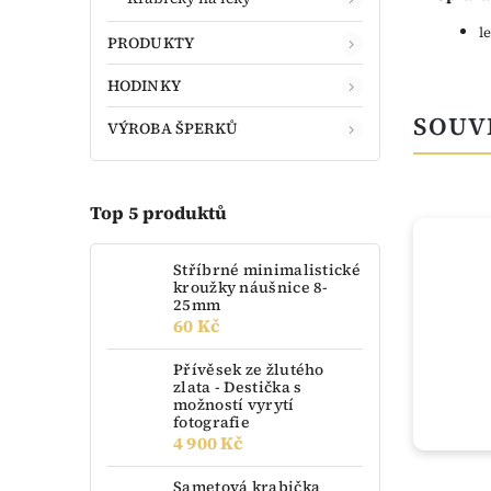
l
PRODUKTY
HODINKY
SOUV
VÝROBA ŠPERKŮ
Top 5 produktů
TIP
Stříbrné minimalistické
kroužky náušnice 8-
25mm
60 Kč
Přívěsek ze žlutého
zlata - Destička s
možností vyrytí
fotografie
4 900 Kč
Sametová krabička