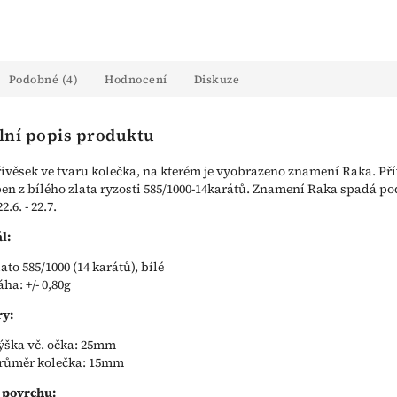
Podobné (4)
Hodnocení
Diskuze
lní popis produktu
řívěsek ve tvaru kolečka, na kterém je vyobrazeno znamení Raka. Př
ben z bílého zlata ryzosti 585/1000-14karátů. Znamení Raka spadá po
.6. - 22.7.
l:
lato 585/1000 (14 karátů), bílé
áha: +/- 0,80g
y:
ýška vč. očka: 25mm
růměr kolečka: 15mm
 povrchu: