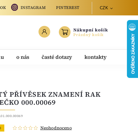
OOK
INSTAGRAM
PINTEREST
CZK
Nákupní košík
Prázdný košík
du
o nás
časté dotazy
kontakty
TÝ PŘÍVĚSEK ZNAMENÍ RAK
EČKO 000.00069
.01.000.00069
Neohodnoceno
O