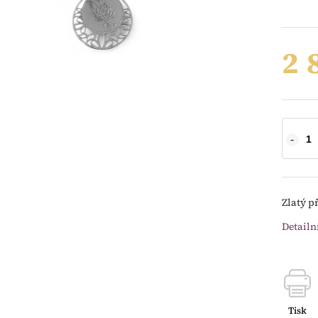
2 
Zlatý p
Detailn
Tisk