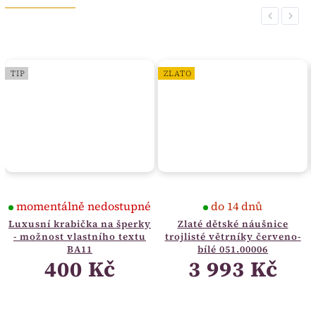
Previous
Next
TIP
ZLATO
momentálně nedostupné
do 14 dnů
Luxusní krabička na šperky
Zlaté dětské náušnice
- možnost vlastního textu
trojlisté větrníky červeno-
BA11
bílé 051.00006
400 Kč
3 993 Kč