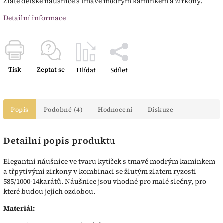
Zlaté dětské náušnice s tmavě modrým kamínkem a zirkony.
Detailní informace
Tisk
Zeptat se
Hlídat
Sdílet
Popis
Podobné (4)
Hodnocení
Diskuze
Detailní popis produktu
Elegantní náušnice ve tvaru kytiček s tmavě modrým kamínkem
a třpytivými zirkony v kombinaci se žlutým zlatem ryzosti
585/1000-14karátů. Náušnice jsou vhodné pro malé slečny, pro
které budou jejich ozdobou.
Materiál: