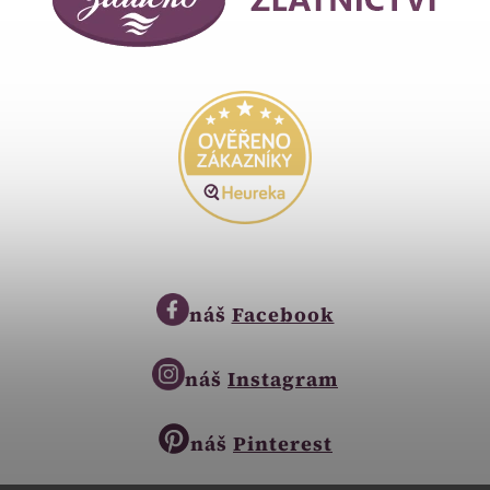
náš
Facebook
náš
Instagram
náš
Pinterest