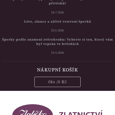
přívěsků?
24.7.2026
Léto, slunce a zářivé vrstvení šperků
22.6.2026
Šperky podle znamení zvěrokruhu: Vyberte si ten, který vám
byl vepsán ve hvězdách
19.5.2026
NÁKUPNÍ KOŠÍK
0
ks /
0 Kč