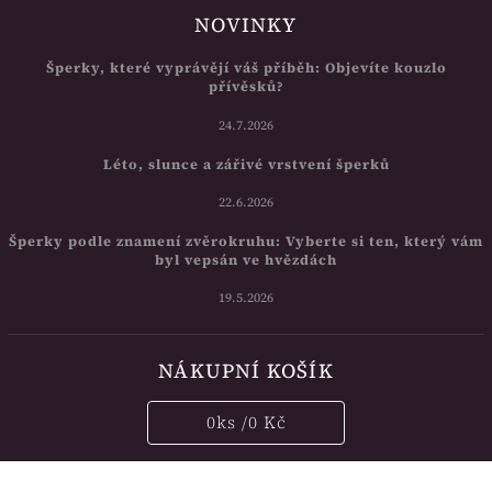
NOVINKY
Šperky, které vyprávějí váš příběh: Objevíte kouzlo
přívěsků?
24.7.2026
Léto, slunce a zářivé vrstvení šperků
22.6.2026
Šperky podle znamení zvěrokruhu: Vyberte si ten, který vám
byl vepsán ve hvězdách
19.5.2026
NÁKUPNÍ KOŠÍK
0
ks /
0 Kč