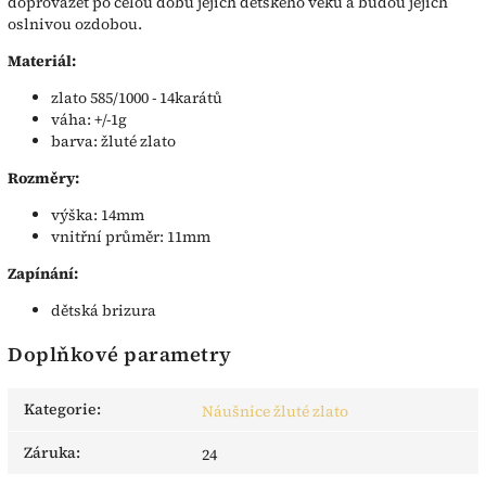
doprovázet po celou dobu jejich dětského věku a budou jejich
oslnivou ozdobou.
Materiál:
zlato 585/1000 - 14karátů
váha: +/-1g
barva: žluté zlato
Rozměry:
výška: 14mm
vnitřní průměr: 11mm
Zapínání:
dětská brizura
Doplňkové parametry
Kategorie
:
Náušnice žluté zlato
Záruka
:
24