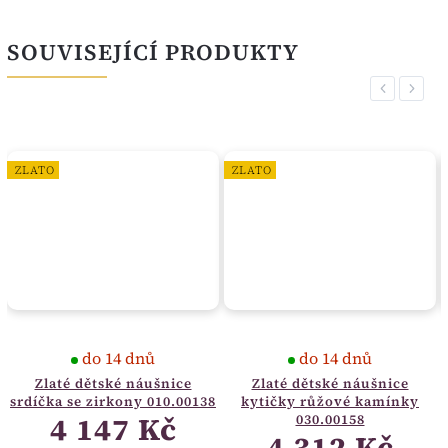
SOUVISEJÍCÍ PRODUKTY
Previous
Next
ZLATO
ZLATO
do 14 dnů
do 14 dnů
Zlaté dětské náušnice
Zlaté dětské náušnice
srdíčka se zirkony 010.00138
kytičky růžové kamínky
4 147 Kč
030.00158
4 312 Kč