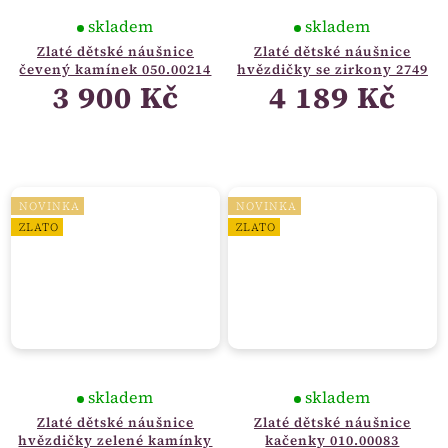
skladem
skladem
Zlaté dětské náušnice
Zlaté dětské náušnice
čevený kamínek 050.00214
hvězdičky se zirkony 2749
3 900 Kč
4 189 Kč
NOVINKA
NOVINKA
ZLATO
ZLATO
skladem
skladem
Zlaté dětské náušnice
Zlaté dětské náušnice
hvězdičky zelené kamínky
kačenky 010.00083