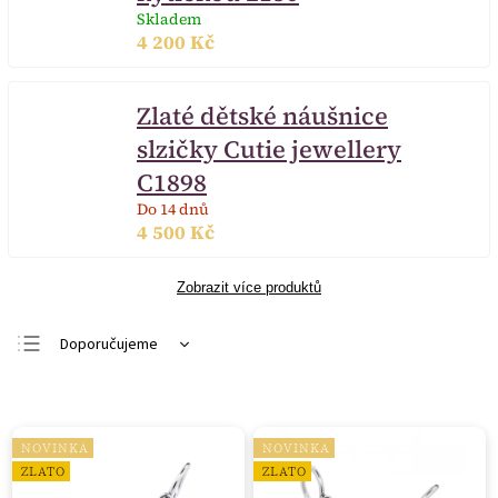
Skladem
4 200 Kč
Zlaté dětské náušnice
slzičky Cutie jewellery
C1898
Do 14 dnů
4 500 Kč
Zobrazit více produktů
Doporučujeme
Nejlevnější
Nejdražší
NOVINKA
NOVINKA
Nejprodávanější
ZLATO
ZLATO
Abecedně