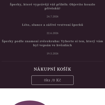
Šperky, které vyprávějí váš příběh: Objevíte kouzlo
přívěsků?
24.7.2026
Léto, slunce a zářivé vrstvení šperků
22.6.2026
Šperky podle znamení zvěrokruhu: Vyberte si ten, který vám
byl vepsán ve hvězdách
19.5.2026
NÁKUPNÍ KOŠÍK
0
ks /
0 Kč