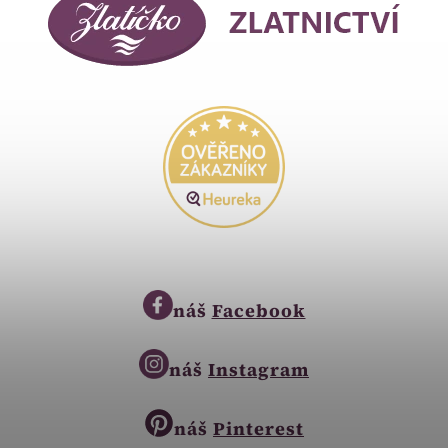
náš
Facebook
náš
Instagram
náš
Pinterest