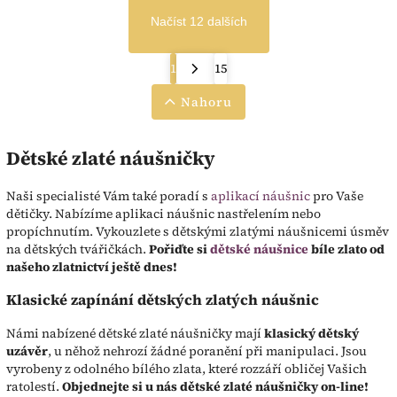
Načíst 12 dalších
1
15
Nahoru
Dětské zlaté náušničky
Naši specialisté Vám také poradí s
aplikací náušnic
pro Vaše
dětičky. Nabízíme aplikaci náušnic nastřelením nebo
propíchnutím. Vykouzlete s dětskými zlatými náušnicemi úsměv
na dětských tvářičkách.
Pořiďte si
dětské náušnice
bíle zlato od
našeho zlatnictví ještě dnes!
Klasické zapínání dětských zlatých náušnic
Námi nabízené dětské zlaté náušničky mají
klasický dětský
uzávěr
, u něhož nehrozí žádné poranění při manipulaci. Jsou
vyrobeny z odolného bílého zlata, které rozzáří obličej Vašich
ratolestí.
Objednejte si u nás dětské zlaté náušničky on-line!