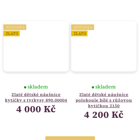
NOVINKA
NOVINKA
ZLATO
ZLATO
skladem
skladem
Zlaté dětské náušnice
Zlaté dětské náušnice
kytičky s tyrkysy 890.00004
polokoule bílé s růžovou
4 000 Kč
kytičkou 2150
4 200 Kč