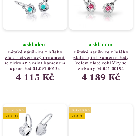
skladem
skladem
Dětské náušnice z bílého
Dětské náušnice z bílého
zlata - čtvercový ornament
zlata - pink kámen střed,
se zirkony a mint kamenem
kolem zlaté rohlíčky se
uprostřed 04.091.00124
zirkony 04.041.00194
4 115 Kč
4 189 Kč
NOVINKA
NOVINKA
ZLATO
ZLATO