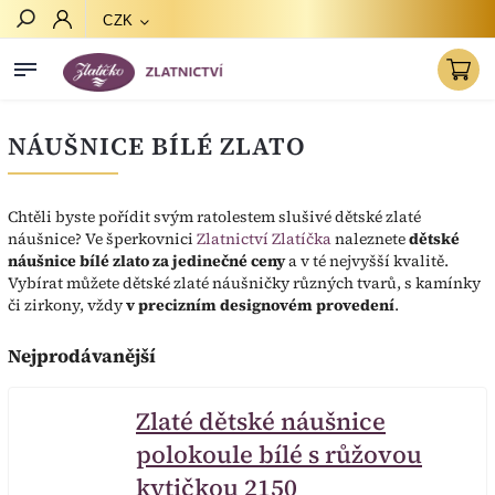
CZK
Hledat
NÁUŠNICE BÍLÉ ZLATO
Chtěli byste pořídit svým ratolestem slušivé dětské zlaté
náušnice? Ve šperkovnici
Zlatnictví Zlatíčka
naleznete
dětské
náušnice bílé zlato za jedinečné ceny
a v té nejvyšší kvalitě.
Vybírat můžete dětské zlaté náušničky různých tvarů, s kamínky
či zirkony, vždy
v precizním designovém provedení
.
Nejprodávanější
Zlaté dětské náušnice
polokoule bílé s růžovou
kytičkou 2150