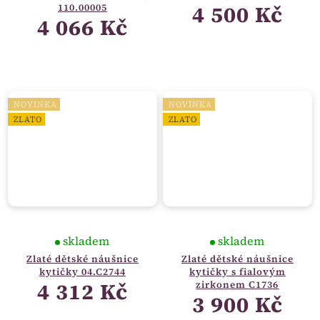
4 500 Kč
110.00005
4 066 Kč
NOVINKA
NOVINKA
ZLATO
ZLATO
skladem
skladem
Zlaté dětské náušnice
Zlaté dětské náušnice
kytičky 04.C2744
kytičky s fialovým
4 312 Kč
zirkonem C1736
3 900 Kč