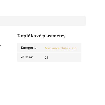
Doplňkové parametry
e
Kategorie
:
Náušnice žluté zlato
Záruka
:
24