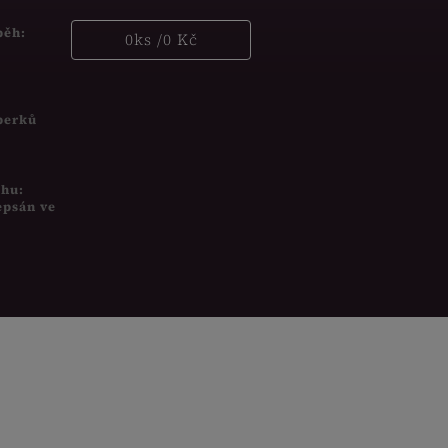
běh:
0
ks /
0 Kč
šperků
uhu:
epsán ve