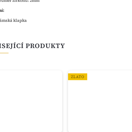
růměr zirkonu: 2mm
í:
ámská klapka
ISEJÍCÍ PRODUKTY
ZLATO