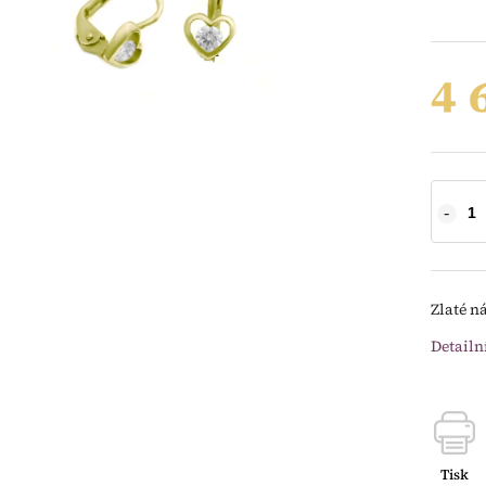
4 
Zlaté n
Detailn
Tisk