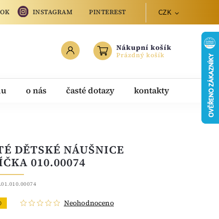
OOK
INSTAGRAM
PINTEREST
CZK
Nákupní košík
Prázdný košík
du
o nás
časté dotazy
kontakty
TÉ DĚTSKÉ NÁUŠNICE
ÍČKA 010.00074
.01.010.00074
Neohodnoceno
O