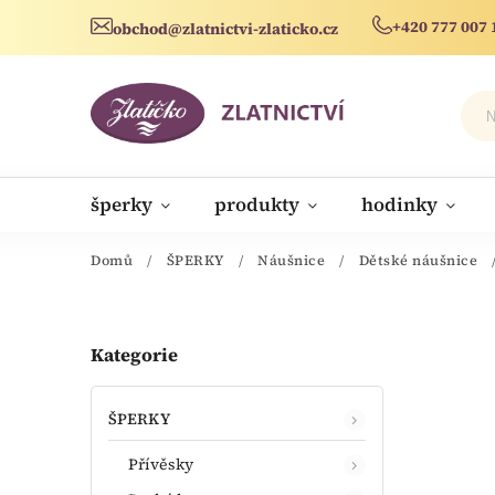
+420 777 007 
obchod@zlatnictvi-zlaticko.cz
šperky
produkty
hodinky
novinky
Domů
/
ŠPERKY
/
Náušnice
/
Dětské náušnice
Kategorie
ŠPERKY
Přívěsky