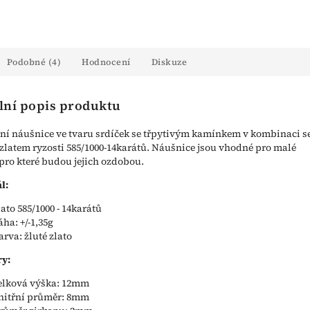
Podobné (4)
Hodnocení
Diskuze
lní popis produktu
ní náušnice ve tvaru srdíček se třpytivým kamínkem v kombinaci s
zlatem ryzosti 585/1000-14karátů. Náušnice jsou vhodné pro malé
 pro které budou jejich ozdobou.
l:
lato 585/1000 - 14karátů
áha: +/-1,35g
arva: žluté zlato
y:
elková výška: 12mm
nitřní průměr: 8mm