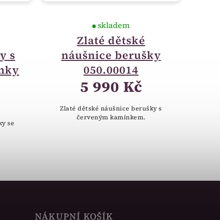
skladem
Zlaté dětské
y s
náušnice berušky
nky
050.00014
5 990 Kč
Zlaté dětské náušnice berušky s
červeným kamínkem.
ky se
NÁKUPNÍ KOŠÍK