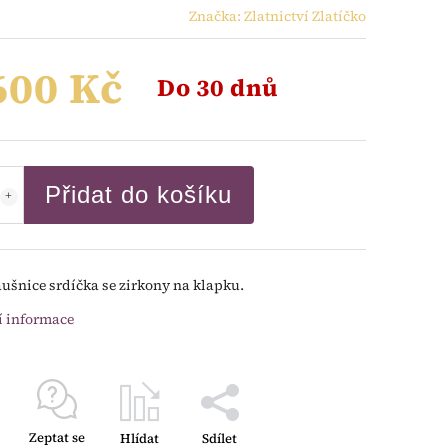
Značka:
Zlatnictví Zlatíčko
600 Kč
Do 30 dnů
Přidat do košíku
áušnice srdíčka se zirkony na klapku.
í informace
Zeptat se
Hlídat
Sdílet