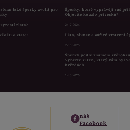
ezóna: Jaké šperky zvolit pro
Šperky, které vyprávějí váš pří
írky
Objevíte kouzlo přívěsků?
s ryzostí zlata?
24.7.2026
Léto, slunce a zářivé vrstvení 
věděli o zlatě?
22.6.2026
Šperky podle znamení zvěrokr
Vyberte si ten, který vám byl v
hvězdách
19.5.2026
náš
Facebook