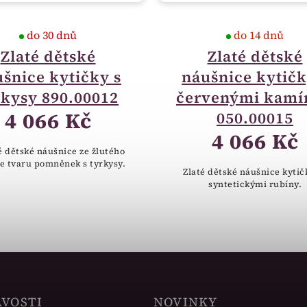
do 30 dnů
do 14 dnů
Zlaté dětské
Zlaté dětské
šnice kytičky s
náušnice kytičk
rkysy 890.00012
červenými kamí
4 066 Kč
050.00015
4 066 Kč
 dětské náušnice ze žlutého
ve tvaru pomněnek s tyrkysy.
Zlaté dětské náušnice kytič
syntetickými rubíny.
AVOSTI
NOVINKY