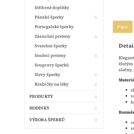
Stříbrné doplňky
Pánské šperky
Portugalské šperky
Popis
Zásnubní prsteny
Detai
Svatební šperky
Snubní prsteny
Elegant
žlutým 
Soupravy šperků
slečny,
Slevy šperky
Materiá
Krabičky na léky
z
v
PRODUKTY
b
HODINKY
Rozměr
VÝROBA ŠPERKŮ
c
v