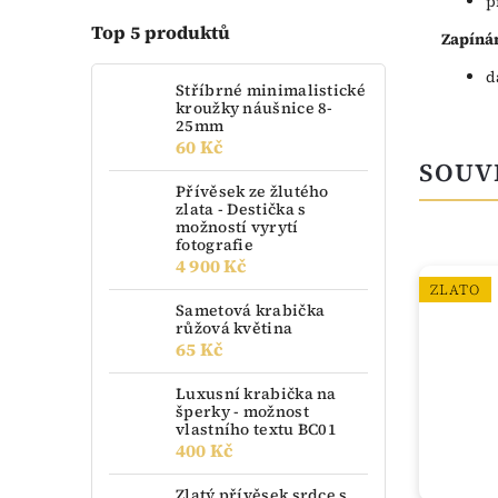
p
Top 5 produktů
Zapínán
d
Stříbrné minimalistické
kroužky náušnice 8-
25mm
60 Kč
SOUV
Přívěsek ze žlutého
zlata - Destička s
možností vyrytí
fotografie
4 900 Kč
ZLATO
ZLATO
Sametová krabička
růžová květina
65 Kč
Luxusní krabička na
šperky - možnost
vlastního textu BC01
400 Kč
Zlatý přívěsek srdce s