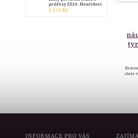
průřezy ZZ10. Heartdest
2 575 Kč
skladem
Zlaté dětské
náušnice červeno-
náu
bílé kamínky
ty
051.00022
4 300 Kč
Krásné
zlata 
Zlaté dětské náušnice s červeno-
bílými kamínky.
INFORMACE PRO VÁS
ZAJÍM