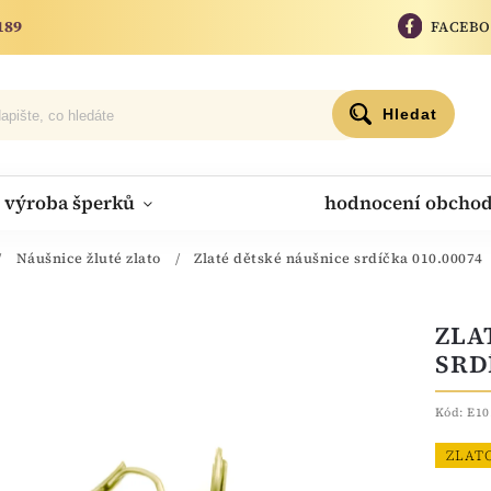
189
FACEB
Hledat
výroba šperků
hodnocení obcho
/
Náušnice žluté zlato
/
Zlaté dětské náušnice srdíčka 010.00074
ZLA
SRD
Kód:
E10
ZLAT