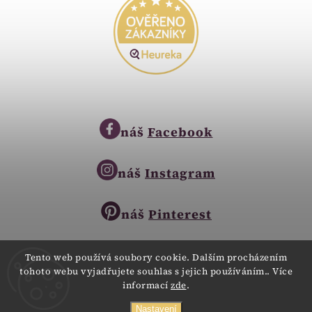
náš
Facebook
náš
Instagram
náš
Pinterest
Tento web používá soubory cookie. Dalším procházením
tohoto webu vyjadřujete souhlas s jejich používáním.. Více
Copyright © 2023
informací
zde
.
Zlatnictví Zlatíčko
obchod@zlatnictvi-zlaticko.cz
Všechna práva vyhrazena.
Nastavení