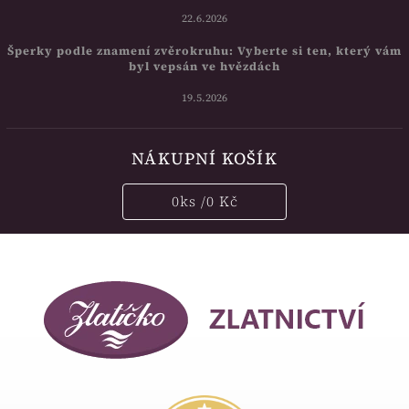
22.6.2026
Šperky podle znamení zvěrokruhu: Vyberte si ten, který vám
byl vepsán ve hvězdách
19.5.2026
NÁKUPNÍ KOŠÍK
0
ks /
0 Kč