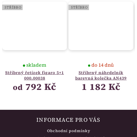
STŘÍBRO
STŘÍBRO
skladem
do 14 dnů
Stříbrný řetízek figaro 5+1
Stříbrný náhrdelník
000.00038
barevná kolečka AN439
792 Kč
1 182 Kč
od
INFORMACE PRO VÁS
Obchodní podmínky