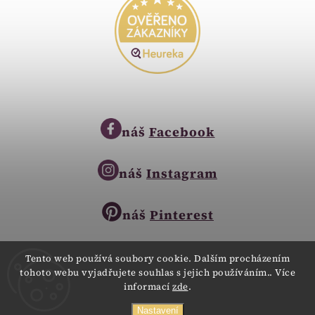
náš
Facebook
náš
Instagram
náš
Pinterest
Tento web používá soubory cookie. Dalším procházením
tohoto webu vyjadřujete souhlas s jejich používáním.. Více
Copyright © 2023
informací
zde
.
Zlatnictví Zlatíčko
obchod@zlatnictvi-zlaticko.cz
Všechna práva vyhrazena.
Nastavení