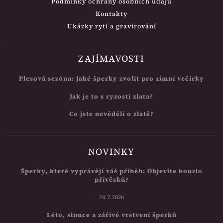
Podmínky ochrany osobních údajů
Kontakty
Ukázky rytí a gravírování
ZAJÍMAVOSTI
Plesová sezóna: Jaké šperky zvolit pro zimní večírky
Jak je to s ryzostí zlata?
Co jste nevěděli o zlatě?
NOVINKY
Šperky, které vyprávějí váš příběh: Objevíte kouzlo
přívěsků?
24.7.2026
Léto, slunce a zářivé vrstvení šperků