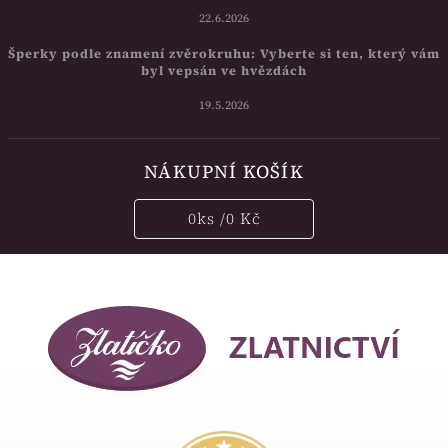
22.6.2026
Šperky podle znamení zvěrokruhu: Vyberte si ten, který vám
byl vepsán ve hvězdách
19.5.2026
NÁKUPNÍ KOŠÍK
0
ks /
0 Kč