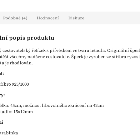
Podobné (4)
Hodnocení
Diskuze
lní popis produktu
ý cestovatelský řetízek s přívěskem ve tvaru letadla. Originální šper
otěší všechny nadšené cestovatele. Šperk je vyroben ze stříbra ryzost
0 a je rhodiován.
l:
tříbro 925/1000
y:
élka: 45cm, možnost libovolného zkrácení na 42cm
etadlo: 15x12mm
ní
arabinka