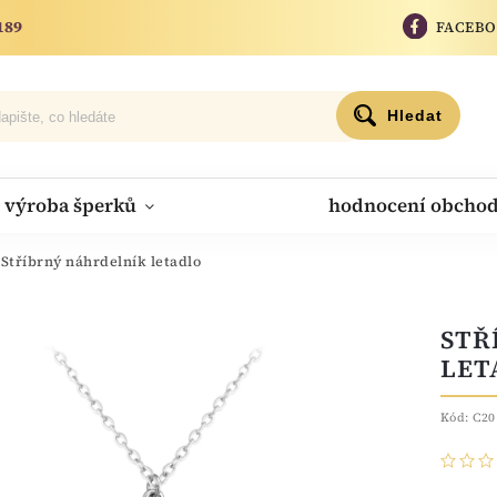
189
FACEB
Hledat
výroba šperků
hodnocení obcho
Stříbrný náhrdelník letadlo
STŘ
LET
Kód:
C20