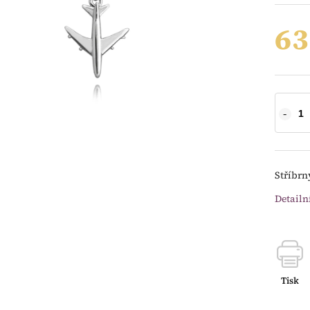
63
Stříbrn
Detailn
Tisk