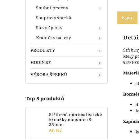
Snubní prsteny
Soupravy šperků
Popis
Slevy šperky
Detai
Krabičky na léky
Stříbrn
PRODUKTY
který p
HODINKY
925/100
Materiá
VÝROBA ŠPERKŮ
s
Rozměr
Top 5 produktů
d
l
Stříbrné minimalistické
kroužky náušnice 8-
Zapíná
25mm
60 Kč
k