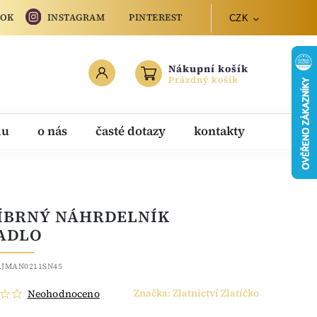
OOK
INSTAGRAM
PINTEREST
CZK
Nákupní košík
Prázdný košík
du
o nás
časté dotazy
kontakty
ÍBRNÝ NÁHRDELNÍK
ADLO
.JMAN0211SN45
Značka:
Zlatnictví Zlatíčko
Neohodnoceno