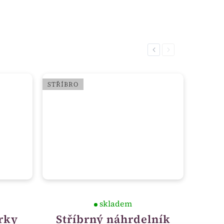
Previous
Next
STŘÍBRO
skladem
rky
Stříbrný náhrdelník