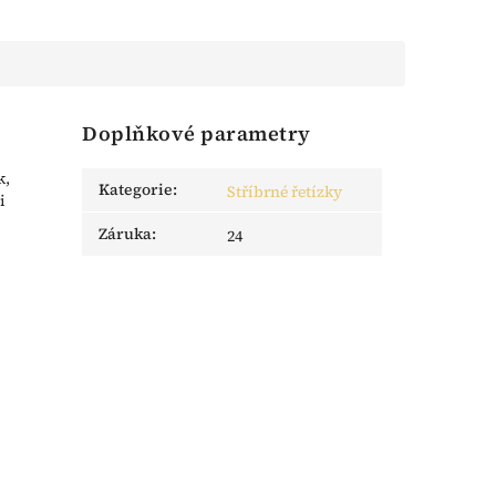
Doplňkové parametry
k,
Kategorie
:
Stříbrné řetízky
i
Záruka
:
24