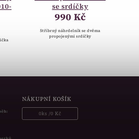
010-
se srdíčky
990 Kč
Stříbrný náhrdelník se dvěma
propojenými srdíčky
ička
NÁKUPNÍ KOŠÍK
běh:
0
ks /
0 Kč
šperků