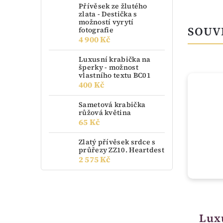
Přívěsek ze žlutého
zlata - Destička s
možností vyrytí
SOUV
fotografie
4 900 Kč
Luxusní krabička na
šperky - možnost
vlastního textu BC01
400 Kč
NOVINKA
Sametová krabička
růžová květina
65 Kč
Zlatý přívěsek srdce s
průřezy ZZ10. Heartdest
2 575 Kč
do 3 dnů
Krabička sametová
Lux