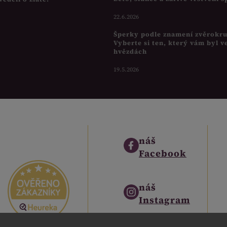
22.6.2026
Šperky podle znamení zvěrokr
Vyberte si ten, který vám byl v
hvězdách
19.5.2026
náš
Facebook
náš
Instagram