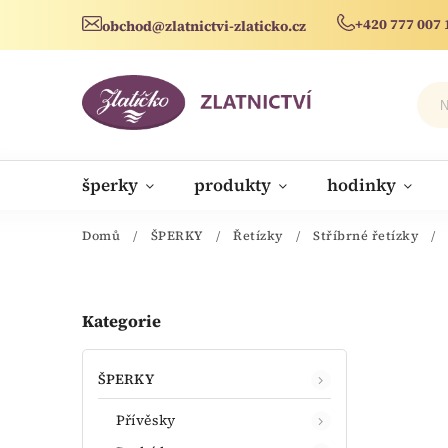
+420 777 007 
obchod@zlatnictvi-zlaticko.cz
šperky
produkty
hodinky
novinky
Domů
/
ŠPERKY
/
Řetízky
/
Stříbrné řetízky
/
Kategorie
ŠPERKY
Přívěsky