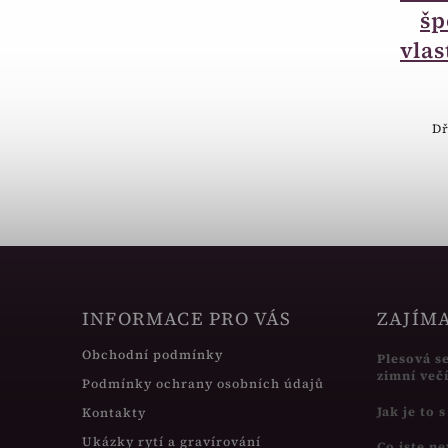
obdelník bordó
šp
RE02-A10
vlas
65 Kč
Semišová krabička obdelníková
Dř
bordó.
INFORMACE PRO VÁS
ZAJÍM
Obchodní podmínky
Plesová s
zimní več
Podmínky ochrany osobních údajů
Jak je to 
Kontakty
Ukázky rytí a gravírování
Co jste ne