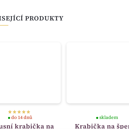
ISEJÍCÍ PRODUKTY
do 14 dnů
skladem
usní krabička na
Krabička na špe