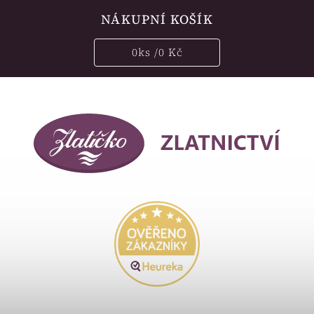
NÁKUPNÍ KOŠÍK
0
ks /
0 Kč