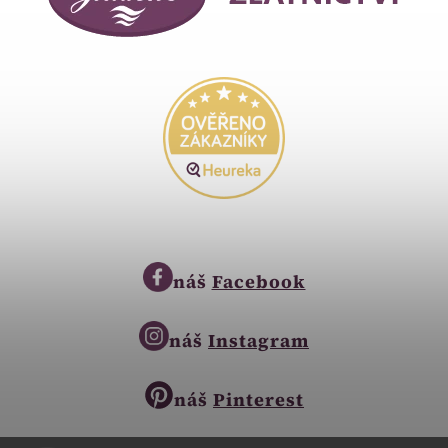
náš
Facebook
náš
Instagram
náš
Pinterest