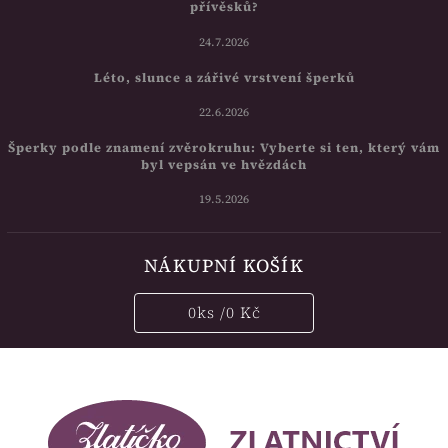
přívěsků?
24.7.2026
Léto, slunce a zářivé vrstvení šperků
22.6.2026
Šperky podle znamení zvěrokruhu: Vyberte si ten, který vám
byl vepsán ve hvězdách
19.5.2026
NÁKUPNÍ KOŠÍK
0
ks /
0 Kč