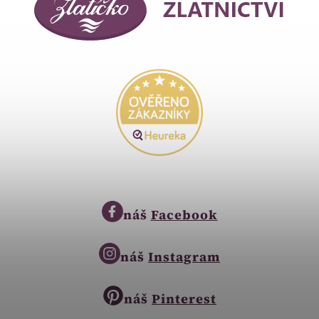
náš
Facebook
náš
Instagram
náš
Pinterest