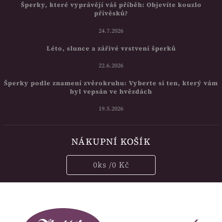
Šperky, které vyprávějí váš příběh: Objevíte kouzlo
přívěsků?
24.7.2026
Léto, slunce a zářivé vrstvení šperků
22.6.2026
Šperky podle znamení zvěrokruhu: Vyberte si ten, který vám
byl vepsán ve hvězdách
19.5.2026
NÁKUPNÍ KOŠÍK
0
ks /
0 Kč