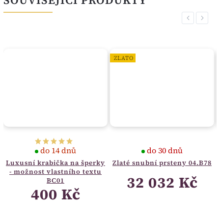
SOUVISEJÍCÍ PRODUKTY
Previous
Next
ZLATO
do 14 dnů
do 30 dnů
Luxusní krabička na šperky
Zlaté snubní prsteny 04.B78
- možnost vlastního textu
32 032 Kč
BC01
400 Kč