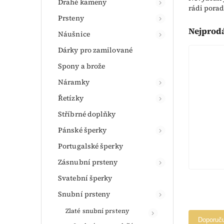
Drahé kameny
rádi porad
Prsteny
Nejprod
Náušnice
Dárky pro zamilované
Spony a brože
Náramky
Řetízky
Stříbrné doplňky
Pánské šperky
Portugalské šperky
Zásnubní prsteny
Svatební šperky
Snubní prsteny
Zlaté snubní prsteny
Doporuč