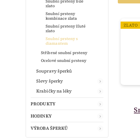
Snubní prsteny bílé
zlato
Snubní prsteny
kombinace zlata
ZLATO
Snubní prsteny žluté
zlato
Snubní prsteny s
diamantem
Stříbrné snubní prsteny
Ocelové snubní prsteny
Soupravy šperků
Slevy šperky
Krabičky na léky
PRODUKTY
S
HODINKY
VÝROBA ŠPERKŮ