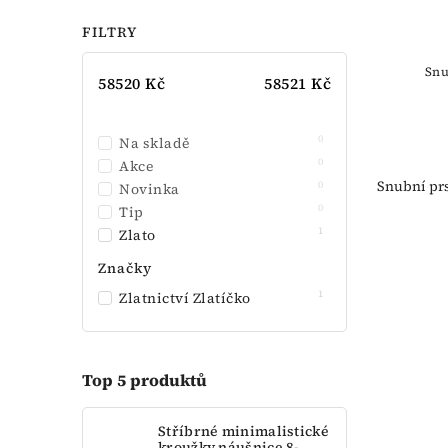
FILTRY
Snu
58520
Kč
58521
Kč
0
Na skladě
0
Akce
Snubní prs
0
Novinka
0
Tip
1
Zlato
Značky
1
Zlatnictví Zlatíčko
Top 5 produktů
Stříbrné minimalistické
kroužky náušnice 8-