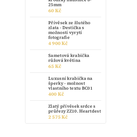
25mm
60 Kč
Přívěsek ze žlutého
zlata - Destička s
možností vyrytí
fotografie
4 900 Kč
Sametová krabička
růžová květina
65 Kč
Luxusní krabička na
šperky - možnost
vlastního textu BC01
400 Kč
Zlatý přívěsek srdce s
průřezy ZZ10. Heartdest
2 575 Kč