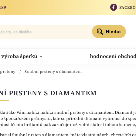
189
FACEB
Hledat
výroba šperků
hodnocení obcho
 prsteny
/
Snubní prsteny s diamantem
NÍ PRSTENY S DIAMANTEM
 Zlatíčko Vám nabízí nabízí snubní prsteny s diamantem. Diamant j
ve šperkařském průmyslu, kde se přírodní diamant vybrousí do spec
rdost těchto briliantů pak zaručuje doživotní stálost tohoto kamen
jste si Snubní prsten s diamantem, máte vlastní návrh, chcete být o