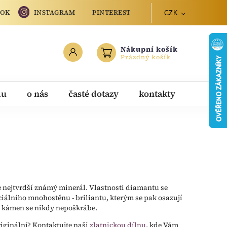
OOK
INSTAGRAM
PINTEREST
CZK
Nákupní košík
Prázdný košík
du
o nás
časté dotazy
kontakty
e nejtvrdší známý minerál. Vlastnosti diamantu se
iálního mnohostěnu - briliantu, kterým se pak osazují
e, kámen se nikdy nepoškrábe.
riginální? Kontaktujte naši
zlatnickou dílnu
, kde Vám