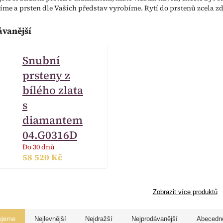
íme a prsten dle Vašich představ vyrobíme. Rytí do prstenů zcela z
ávanější
Snubní
prsteny z
bílého zlata
s
diamantem
04.G0316D
Do 30 dnů
58 520 Kč
Zobrazit více produktů
ujeme
Nejlevnější
Nejdražší
Nejprodávanější
Abecedn