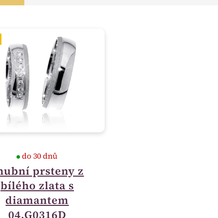
do 30 dnů
nubní prsteny z
bílého zlata s
diamantem
04.G0316D