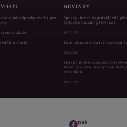
AVOSTI
NOVINKY
ezóna: Jaké šperky zvolit pro
Šperky, které vyprávějí váš pří
írky
Objevíte kouzlo přívěsků?
s ryzostí zlata?
24.7.2026
Léto, slunce a zářivé vrstvení 
věděli o zlatě?
22.6.2026
Šperky podle znamení zvěrokr
Vyberte si ten, který vám byl v
hvězdách
19.5.2026
náš