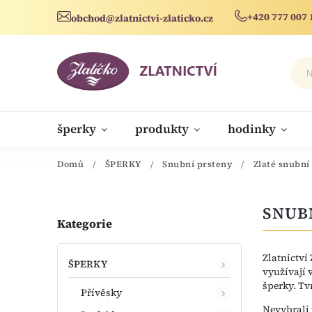
+420 777 007 
obchod@zlatnictvi-zlaticko.cz
šperky
produkty
hodinky
novinky
Domů
/
ŠPERKY
/
Snubní prsteny
/
Zlaté snubní
SNUB
Kategorie
Zlatnictví
ŠPERKY
využívají 
šperky. Tv
Přívěsky
Nevybrali 