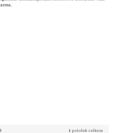
darma.
1
položek celkem
ě