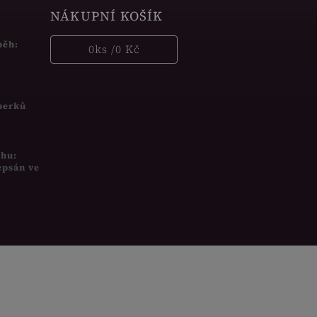
NÁKUPNÍ KOŠÍK
běh:
0
ks /
0 Kč
šperků
uhu:
epsán ve