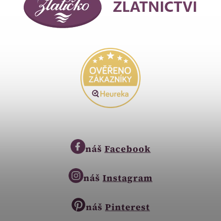
náš
Facebook
náš
Instagram
náš
Pinterest