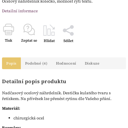
Ocelový náhrdelník kolečko, možnost rytí textu.
Detailní informace
Tisk
Zeptat se
Hlídat
Sdílet
Popis
Podobné (4)
Hodnocení
Diskuze
Detailní popis produktu
Nadčasový ocelový náhrdelník. Destička kulatého tvaru s
řetízkem. Na přívěsek lze přenést rytinu dle Vašeho přání.
Materiál:
chirurgická ocel
Rozměry: