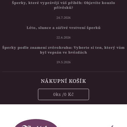
Šperky, které vyprávějí váš příběh: Objevíte kouzlo
přívěsků?
24.7.2026
Léto, slunce a zářivé vrstvení šperků
22.6.2026
Šperky podle znamení zvěrokruhu: Vyberte si ten, který vám
byl vepsán ve hvězdách
19.5.2026
NÁKUPNÍ KOŠÍK
0
ks /
0 Kč