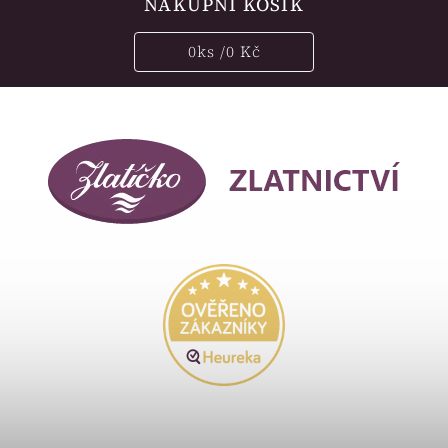
NÁKUPNÍ KOŠÍK
0
ks /
0 Kč