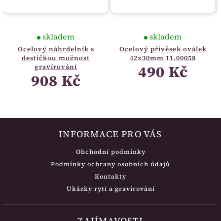
skladem
skladem
Ocelový náhrdelník s
Ocelový přívěsek oválek
destičkou možnost
42x30mm 11.00058
490 Kč
gravírování
908 Kč
INFORMACE PRO VÁS
Obchodní podmínky
Podmínky ochrany osobních údajů
Kontakty
Ukázky rytí a gravírování
ZAJÍMAVOSTI