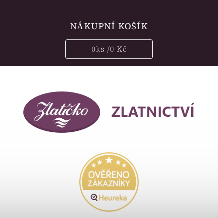
NÁKUPNÍ KOŠÍK
0
ks /
0 Kč