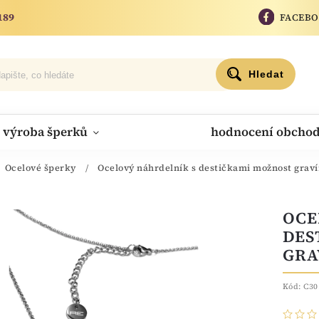
189
FACEB
Hledat
výroba šperků
hodnocení obcho
Ocelové šperky
/
Ocelový náhrdelník s destičkami možnost graví
OCE
DES
GRA
Kód:
C30