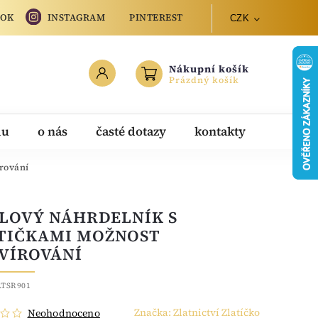
OOK
INSTAGRAM
PINTEREST
CZK
Nákupní košík
Prázdný košík
du
o nás
časté dotazy
kontakty
rování
LOVÝ NÁHRDELNÍK S
TIČKAMI MOŽNOST
VÍROVÁNÍ
.TSR901
Značka:
Zlatnictví Zlatíčko
Neohodnoceno