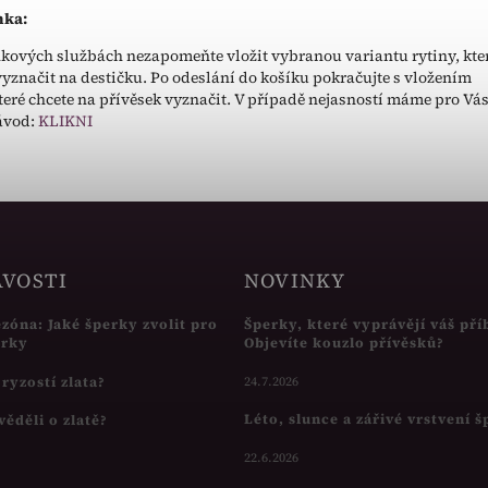
ka:
kových službách nezapomeňte vložit vybranou variantu rytiny, kte
vyznačit na destičku. Po odeslání do košíku pokračujte s vložením
které chcete na přívěsek vyznačit. V případě nejasností máme pro Vá
ávod:
KLIKNI
AVOSTI
NOVINKY
ezóna: Jaké šperky zvolit pro
Šperky, které vyprávějí váš pří
írky
Objevíte kouzlo přívěsků?
s ryzostí zlata?
24.7.2026
Léto, slunce a zářivé vrstvení 
věděli o zlatě?
22.6.2026