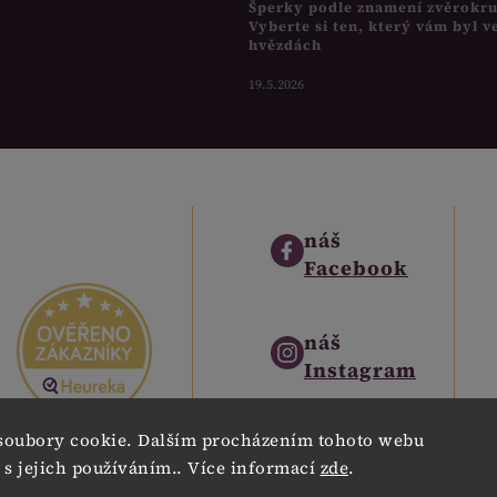
Šperky podle znamení zvěrokr
Vyberte si ten, který vám byl v
hvězdách
19.5.2026
náš
Facebook
náš
Instagram
soubory cookie. Dalším procházením tohoto webu
náš
 s jejich používáním.. Více informací
zde
.
Pinterest