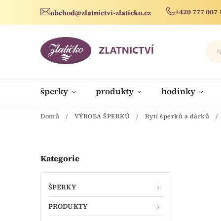
+420 777 007 
obchod@zlatnictvi-zlaticko.cz
šperky
produkty
hodinky
novinky
Domů
/
VÝROBA ŠPERKŮ
/
Rytí šperků a dárků
/
Kategorie
ŠPERKY
PRODUKTY