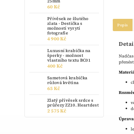
25mm
60 Kč
Přívěsek ze žlutého
zlata - Destička s
Popis
možností vyrytí
fotografie
4 900 Kč
Detai
Luxusní krabička na
šperky - možnost
Nadčaso
vlastního textu BC01
přenést
400 Kč
Materiá
Sametová krabička
c
růžová květina
65 Kč
Rozměr
Zlatý přívěsek srdce s
v
průřezy ZZ10. Heartdest
d
2 575 Kč
Úprava
l