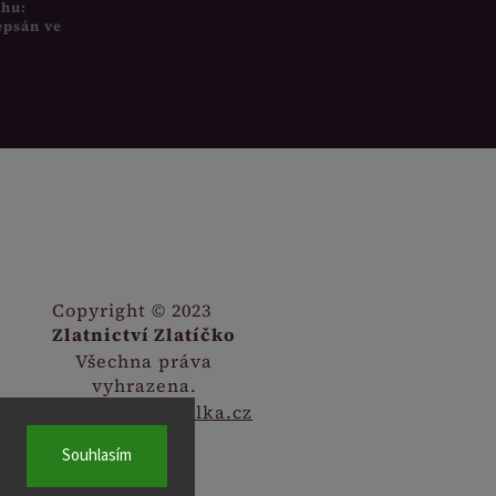
uhu:
epsán ve
Copyright © 2023
Zlatnictví Zlatíčko
Všechna práva
vyhrazena.
Webdesign
Digitalka.cz
Souhlasím