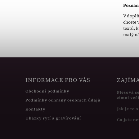
Poznám
V doplň
chcete 
textů, 
malý n
INFORMACE PRO VÁS
ZAJÍM
Obchodní podmínky
Plesová s
zimní več
Podmínky ochrany osobních údajů
Jak je to 
Kontakty
Ukázky rytí a gravírování
Co jste ne