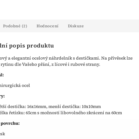
Podobné (2)
Hodnocení
Diskuze
lní popis produktu
vý a elegantní ocelový náhrdelník s destičkami. Na přívěsek lze
 rytinu dle Vašeho přání, z lícové i rubové strany.
l:
hirurgická ocel
y:
ětší destička: 16x16mm, menší destička: 10x10mm
élka řetízku: 65cm s možností libovolného zkrácení na 60cm
 povrchu:
esk