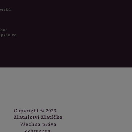
šperků
uhu:
epsán ve
Copyright © 2023
Zlatnictví Zlatíčko
Všechna práva
vyhrazena.