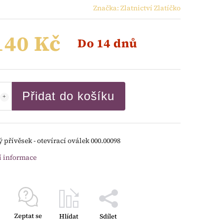
Značka:
Zlatnictví Zlatíčko
140 Kč
Do 14 dnů
Přidat do košíku
 přívěsek - otevírací oválek 000.00098
í informace
Zeptat se
Hlídat
Sdílet