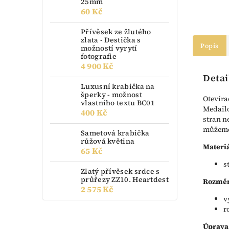
25mm
60 Kč
Přívěsek ze žlutého
zlata - Destička s
Popis
možností vyrytí
fotografie
4 900 Kč
Detai
Luxusní krabička na
šperky - možnost
Otevíra
vlastního textu BC01
Medailo
400 Kč
stran n
můžeme 
Sametová krabička
růžová květina
Materiá
65 Kč
s
Zlatý přívěsek srdce s
průřezy ZZ10. Heartdest
Rozměr
2 575 Kč
v
r
Úprava