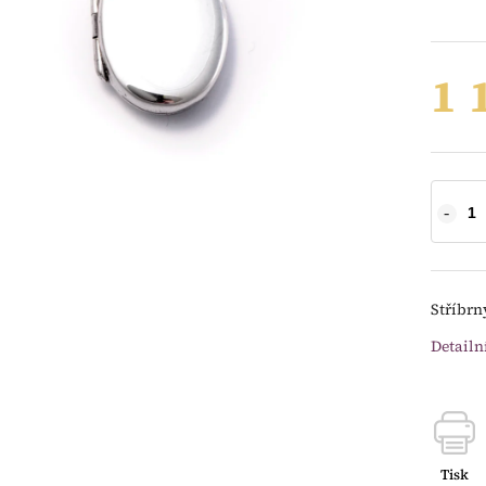
1 
Stříbrný
Detailn
Tisk