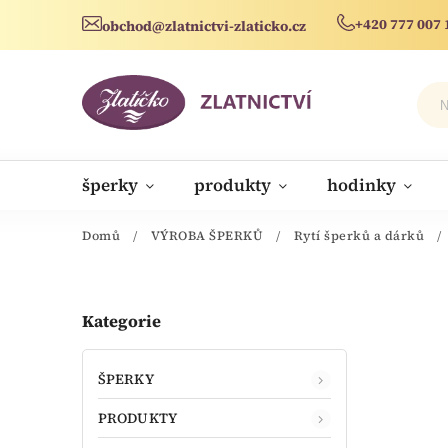
+420 777 007 
obchod@zlatnictvi-zlaticko.cz
šperky
produkty
hodinky
novinky
Domů
/
VÝROBA ŠPERKŮ
/
Rytí šperků a dárků
/
Kategorie
ŠPERKY
PRODUKTY