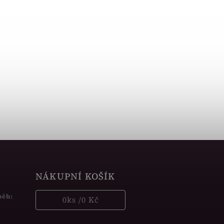
NÁKUPNÍ KOŠÍK
běh:
0
ks /
0 Kč