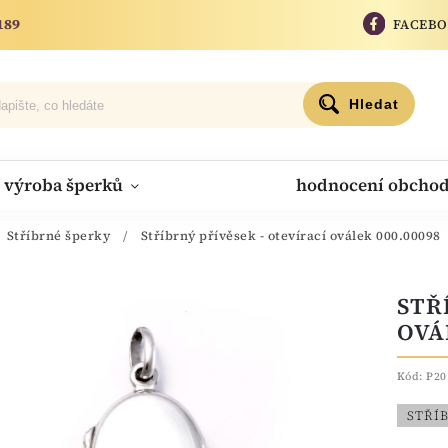
189
FACEB
Hledat
výroba šperků
hodnocení obcho
Stříbrné šperky
/
Stříbrný přívěsek - otevírací oválek 000.00098
STŘ
OVÁ
Kód:
P20
STŘÍ