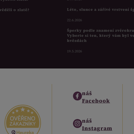
Léto, slunce a zářivé vrstvení 
věděli o zlatě?
22.6.2026
Šperky podle znamení zvěrokr
Vyberte si ten, který vám byl v
hvězdách
19.5.2026
náš
Facebook
náš
Instagram