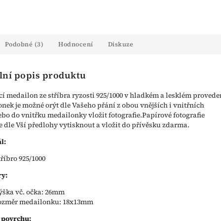
Podobné (3)
Hodnocení
Diskuze
lní popis produktu
cí medailon ze stříbra ryzosti 925/1000 v hladkém a lesklém provede
nek je možné orýt dle Vašeho přání z obou vnějších i vnitřních
ebo do vnitřku medailonky vložit fotografie.Papírové fotografie
dle Vší předlohy vytisknout a vložit do přívěsku zdarma.
l:
tříbro 925/1000
y:
ýška vč. očka: 26mm
ozměr medailonku: 18x13mm
 povrchu: