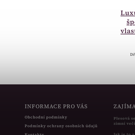
Lux
šp
vlas
Dř
INFORMACE PRO VÁS
ZAJÍM
Obchodní podmínky
Plesová s
zimní več
Podmínky ochrany osobních údajů
Jak je to 
Kontakty