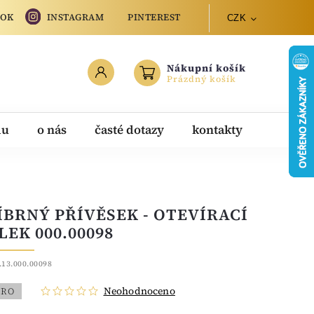
OOK
INSTAGRAM
PINTEREST
CZK
Nákupní košík
Prázdný košík
du
o nás
časté dotazy
kontakty
ÍBRNÝ PŘÍVĚSEK - OTEVÍRACÍ
LEK 000.00098
.13.000.00098
Neohodnoceno
BRO