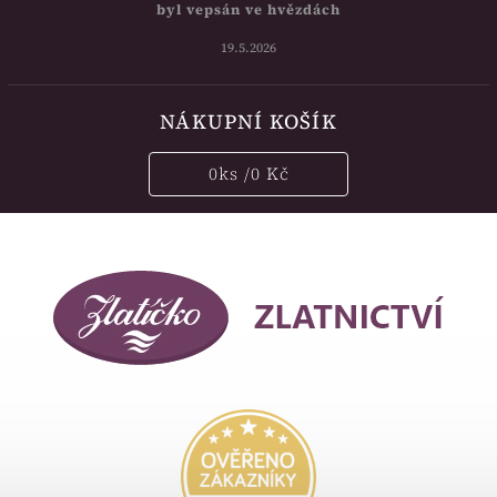
byl vepsán ve hvězdách
19.5.2026
NÁKUPNÍ KOŠÍK
0
ks /
0 Kč