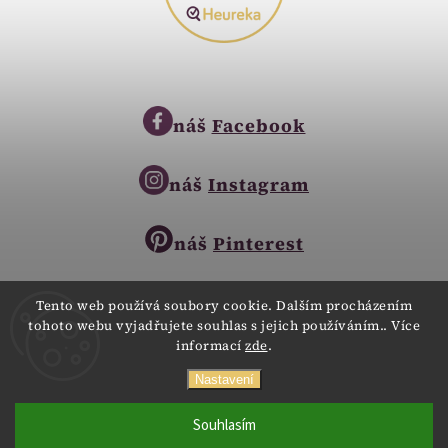
náš
Facebook
náš
Instagram
náš
Pinterest
Tento web používá soubory cookie. Dalším procházením
tohoto webu vyjadřujete souhlas s jejich používáním.. Více
Copyright © 2023
informací
zde
.
Zlatnictví Zlatíčko
obchod@zlatnictvi-zlaticko.cz
Všechna práva vyhrazena.
Nastavení
+420 777 007 189
Webdesign
Digitalka.cz
Souhlasím